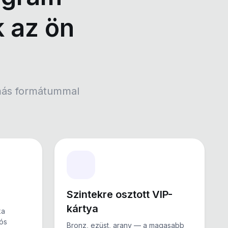
k az ön
 más formátummal
Szintekre osztott VIP-
kártya
ka
lós
Bronz, ezüst, arany — a magasabb