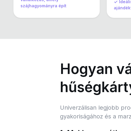
Ideál
szájhagyományra épít
ajándékf
Hogyan vál
hűségkárt
Univerzálisan legjobb pro
gyakoriságához és a marzs