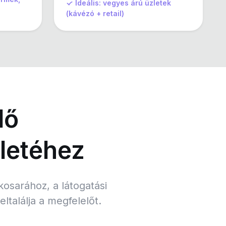
Ideális: vegyes árú üzletek
(kávézó + retail)
lő
letéhez
kosarához, a látogatási
találja a megfelelőt.