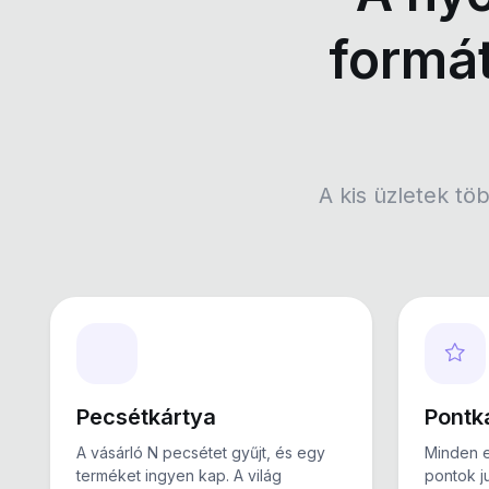
formát
A kis üzletek t
Pecsétkártya
Pontk
A vásárló N pecsétet gyűjt, és egy
Minden el
terméket ingyen kap. A világ
pontok j