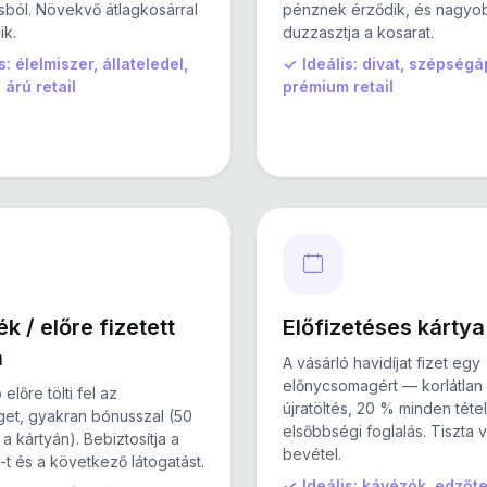
sból. Növekvő átlagkosárral
pénznek érződik, és nagyo
ik.
duzzasztja a kosarat.
s: élelmiszer, állateledel,
Ideális: divat, szépségá
árú retail
prémium retail
k / előre fizetett
Előfizetéses kártya
a
A vásárló havidíjat fizet egy
előnycsomagért — korlátlan
 előre tölti fel az
újratöltés, 20 % minden tétel
et, gyakran bónusszal (50
elsőbbségi foglalás. Tiszta 
a kártyán). Bebiztosítja a
bevétel.
-t és a következő látogatást.
Ideális: kávézók, edzőt