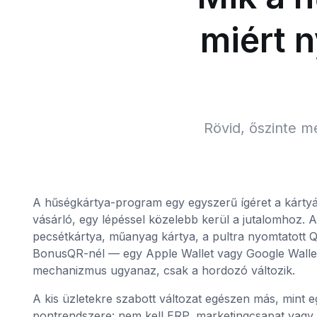
miért 
Rövid, őszinte m
A hűségkártya-program egy egyszerű ígéret a kártyá
vásárló, egy lépéssel közelebb kerül a jutalomhoz. A
pecsétkártya, műanyag kártya, a pultra nyomtatott 
BonusQR-nél — egy Apple Wallet vagy Google Wallet al
mechanizmus ugyanaz, csak a hordozó változik.
A kis üzletekre szabott változat egészen más, mint e
pontrendszere: nem kell ERP, marketingcsapat vagy