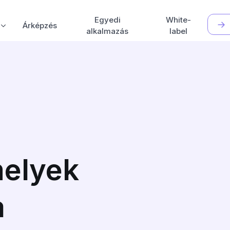
Egyedi
White-
Árképzés
alkalmazás
label
elyek
a