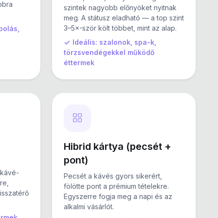
bbra
szintek nagyobb előnyöket nyitnak
meg. A státusz eladható — a top szint
3–5×-ször költ többet, mint az alap.
polás,
Ideális: szalonok, spa-k,
törzsvendégekkel működő
éttermek
Hibrid kártya (pecsét +
pont)
 kávé-
Pecsét a kávés gyors sikerért,
re,
fölötte pont a prémium tételekre.
visszatérő
Egyszerre fogja meg a napi és az
alkalmi vásárlót.
ermek,