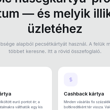
um — és melyik illi
üzletéhez
öbbsége alapból pecsétkártyát használ. A felük
többet keresne. Itt a rövid összefoglaló.
ártya
Cashback kártya
költött euró pontot ér; a
Minden vásárlás fix százalé
utalmakra válthatók egy kis
boltkreditként tér vissza. Va