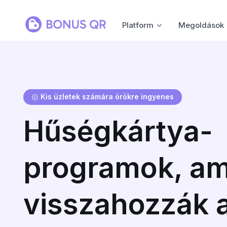
Platform
Megoldások
Kis üzletek számára örökre ingyenes
Hűségkártya-
programok, am
visszahozzák 