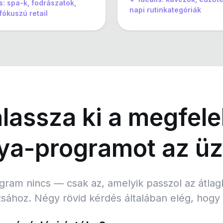
is: spa-k, fodrászatok,
napi rutinkategóriák
ókuszú retail
assza ki a megfele
ya-programot az üz
gram nincs — csak az, amelyik passzol az átlag
ához. Négy rövid kérdés általában elég, hogy el