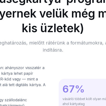
nyernek velük még m
kis üzletek)
eghatározás, mielőtt rátérünk a formátumokra,
indításra.
n: ahányszor visszatér a
 kártya lehet papír
QR-kód vagy — mint a
á tett digitális kártya. A
67%
vásárló többet költ olyan m
gy szállodalánc
ahol kártyatag
 hatszámjegyű