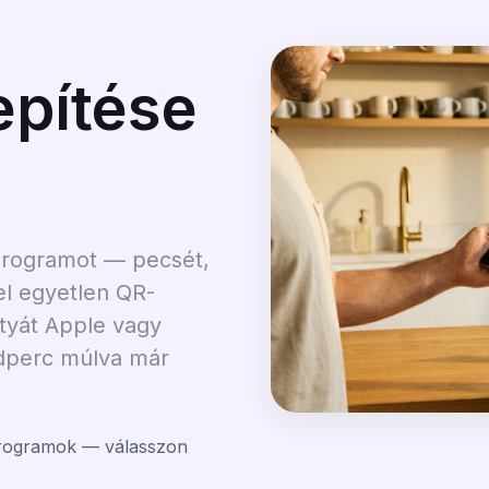
epítése
-programot — pecsét,
el egyetlen QR-
rtyát Apple vagy
dperc múlva már
programok — válasszon