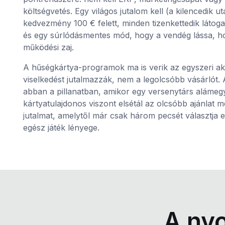
költségvetés. Egy világos jutalom kell (a kilencedik 
kedvezmény 100 € felett, minden tizenkettedik látoga
és egy súrlódásmentes mód, hogy a vendég lássa, hol
működési zaj.
A hűségkártya-programok ma is verik az egyszeri ak
viselkedést jutalmazzák, nem a legolcsóbb vásárlót. 
abban a pillanatban, amikor egy versenytárs alámeg
kártyatulajdonos viszont elsétál az olcsóbb ajánlat m
jutalmat, amelytől már csak három pecsét választja 
egész játék lényege.
A ny