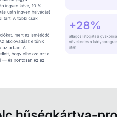
után ingyen kávé, 10 %
tás után ingyen hajvágás)
 tart. A többi csak
+28%
ciókat, mert az ismétlődő
átlagos látogatási gyakoris
Az akcióvadász eltűnik
növekedés a kártyaprogram
y az árban. A
után
ellett, hogy elhozza azt a
el — és pontosan ez az
olc hűségkártya-pr