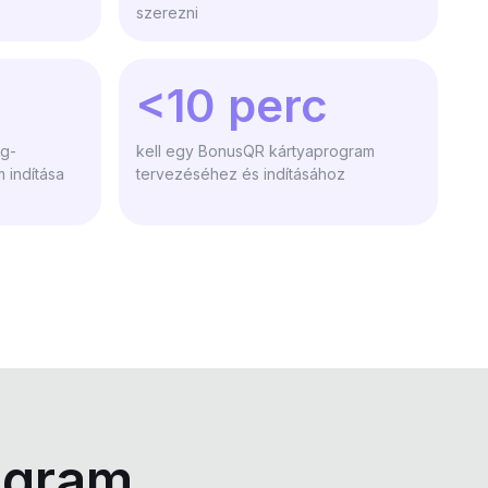
szerezni
<10 perc
ág-
kell egy BonusQR kártyaprogram
 indítása
tervezéséhez és indításához
ogram