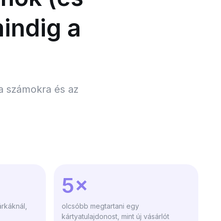
indig a
 a számokra és az
5×
árkáknál,
olcsóbb megtartani egy
kártyatulajdonost, mint új vásárlót