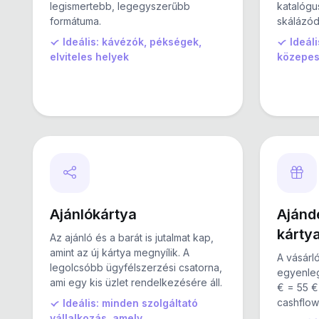
legismertebb, legegyszerűbb
katalógu
formátuma.
skálázód
Ideális: kávézók, pékségek,
Ideáli
elviteles helyek
közepes 
Ajánlókártya
Ajándé
kárty
Az ajánló és a barát is jutalmat kap,
amint az új kártya megnyílik. A
A vásárló
legolcsóbb ügyfélszerzési csatorna,
egyenleg
ami egy kis üzlet rendelkezésére áll.
€ = 55 € 
cashflow
Ideális: minden szolgáltató
vállalkozás, amely