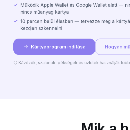
Működik Apple Wallet és Google Wallet alatt — ni
nincs műanyag kártya
10 percen belül élesben — tervezze meg a kártyát
kezdjen szkennelni
Kártyaprogram indítása
Hogyan mű
Kávézók, szalonok, pékségek és üzletek használják több
Mik a 