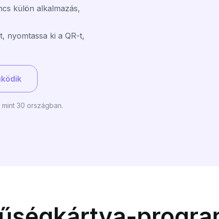
ncs külön alkalmazás,
, nyomtassa ki a QR-t,
ködik
 mint 30 országban.
hűségkártya-progra