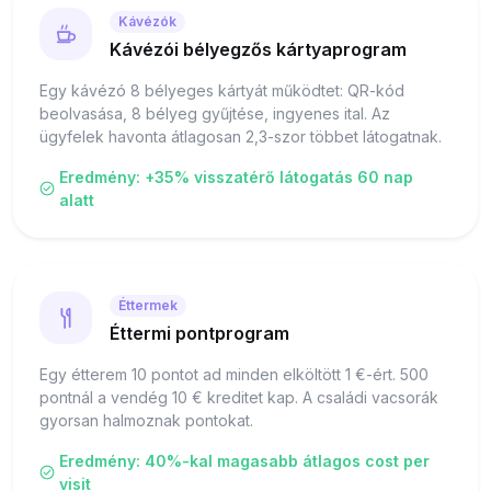
Kávézók
Kávézói bélyegzős kártyaprogram
Egy kávézó 8 bélyeges kártyát működtet: QR-kód
beolvasása, 8 bélyeg gyűjtése, ingyenes ital. Az
ügyfelek havonta átlagosan 2,3-szor többet látogatnak.
Eredmény: +35% visszatérő látogatás 60 nap
alatt
Éttermek
Éttermi pontprogram
Egy étterem 10 pontot ad minden elköltött 1 €-ért. 500
pontnál a vendég 10 € kreditet kap. A családi vacsorák
gyorsan halmoznak pontokat.
Eredmény: 40%-kal magasabb átlagos cost per
visit