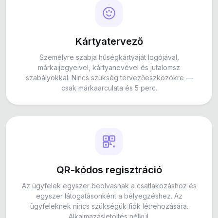
Kártyatervező
Személyre szabja hűségkártyáját logójával,
márkaijegyeivel, kártyanevével és jutalomsz
szabályokkal. Nincs szükség tervezőeszközökre —
csak márkaarculata és 5 perc.
QR-kódos regisztráció
Az ügyfelek egyszer beolvasnak a csatlakozáshoz és
egyszer látogatásonként a bélyegzéshez. Az
ügyfeleknek nincs szükségük fiók létrehozására.
Alkalmazásletöltés nélkül.