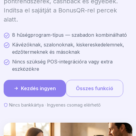
pontrendszerek, cashback és egyebek.
Indítsa el sajátját a BonusQR-rel percek
alatt.
8 hűségprogram-típus — szabadon kombinálható
Kávézóknak, szalonoknak, kiskereskedelemnek,
edzőtermeknek és másoknak
Nincs szükség POS-integrációra vagy extra
eszközökre
Kezdés ingyen
Összes funkció
Nincs bankkártya · Ingyenes csomag elérhető