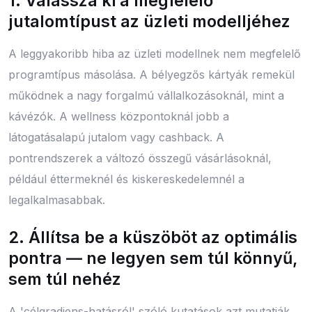
1. Válassza ki a megfelelő
jutalomtípust az üzleti modelljéhez
A leggyakoribb hiba az üzleti modellnek nem megfelelő
programtípus másolása. A bélyegzős kártyák remekül
működnek a nagy forgalmú vállalkozásoknál, mint a
kávézók. A wellness központoknál jobb a
látogatásalapú jutalom vagy cashback. A
pontrendszerek a változó összegű vásárlásoknál,
például éttermeknél és kiskereskedelemnél a
legalkalmasabbak.
2. Állítsa be a küszöböt az optimális
pontra — ne legyen sem túl könnyű,
sem túl nehéz
A 'célgradiens-hatásról' szóló kutatások azt mutatják,