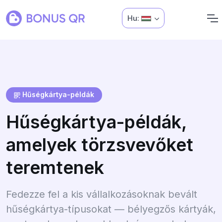
Hu:
Hűségkártya-példák
Hűségkártya-példák,
amelyek törzsvevőket
teremtenek
Fedezze fel a kis vállalkozásoknak bevált
hűségkártya-típusokat — bélyegzős kártyák,