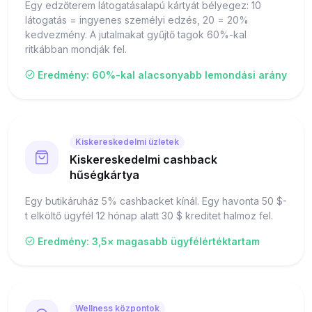
Egy edzőterem látogatásalapú kártyát bélyegez: 10
látogatás = ingyenes személyi edzés, 20 = 20%
kedvezmény. A jutalmakat gyűjtő tagok 60%-kal
ritkábban mondják fel.
Eredmény: 60%-kal alacsonyabb lemondási arány
Kiskereskedelmi üzletek
Kiskereskedelmi cashback
hűségkártya
Egy butikáruház 5% cashbacket kínál. Egy havonta 50 $-
t elköltő ügyfél 12 hónap alatt 30 $ kreditet halmoz fel.
Eredmény: 3,5× magasabb ügyfélértéktartam
Wellness központok