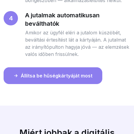
böngészőben — alkalmazásletöltés nélkül.
A jutalmak automatikusan
4
beválthatók
Amikor az ügyfél eléri a jutalom küszöbét,
beváltási értesítést lát a kártyáján. A jutalmat
az irányítópulton hagyja jóvá — az elemzések
valós időben frissülnek.
Állítsa be hűségkártyáját most
Miért jobbak a digitális