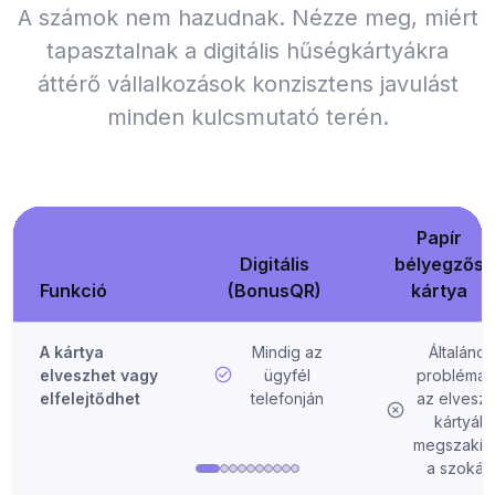
A számok nem hazudnak. Nézze meg, miért
tapasztalnak a digitális hűségkártyákra
áttérő vállalkozások konzisztens javulást
minden kulcsmutató terén.
Papír
Digitális
bélyegzős
Funkció
(BonusQR)
kártya
A kártya
Mindig az
Általános
elveszhet vagy
ügyfél
probléma
elfelejtődhet
telefonján
az elvesze
kártyák
megszakítj
a szokás