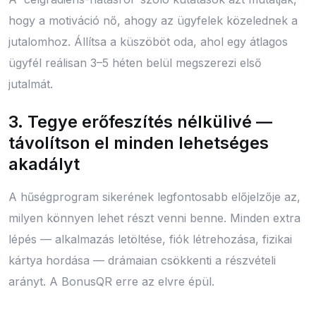
hogy a motiváció nő, ahogy az ügyfelek közelednek a
jutalomhoz. Állítsa a küszöböt oda, ahol egy átlagos
ügyfél reálisan 3–5 héten belül megszerezi első
jutalmát.
3. Tegye erőfeszítés nélkülivé —
távolítson el minden lehetséges
akadályt
A hűségprogram sikerének legfontosabb előjelzője az,
milyen könnyen lehet részt venni benne. Minden extra
lépés — alkalmazás letöltése, fiók létrehozása, fizikai
kártya hordása — drámaian csökkenti a részvételi
arányt. A BonusQR erre az elvre épül.