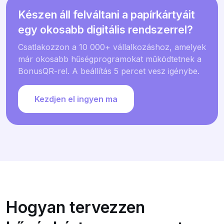
Készen áll felváltani a papírkártyáit
egy okosabb digitális rendszerrel?
Csatlakozzon a 10 000+ vállalkozáshoz, amelyek
már okosabb hűségprogramokat működtetnek a
BonusQR-rel. A beállítás 5 percet vesz igénybe.
Kezdjen el ingyen ma
Hogyan tervezzen