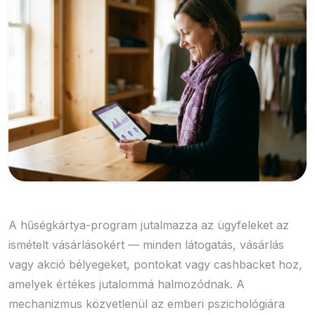
A hűségkártya-program jutalmazza az ügyfeleket az
ismételt vásárlásokért — minden látogatás, vásárlás
vagy akció bélyegeket, pontokat vagy cashbacket hoz,
amelyek értékes jutalommá halmozódnak. A
mechanizmus közvetlenül az emberi pszichológiára