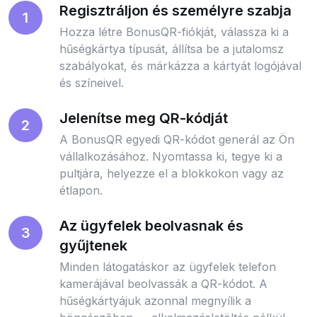
Regisztráljon és személyre szabja
1
Hozza létre BonusQR-fiókját, válassza ki a
hűségkártya típusát, állítsa be a jutalomsz
szabályokat, és márkázza a kártyát logójával
és színeivel.
Jelenítse meg QR-kódját
2
A BonusQR egyedi QR-kódot generál az Ön
vállalkozásához. Nyomtassa ki, tegye ki a
pultjára, helyezze el a blokkokon vagy az
étlapon.
Az ügyfelek beolvasnak és
3
gyűjtenek
Minden látogatáskor az ügyfelek telefon
kamerájával beolvassák a QR-kódot. A
hűségkártyájuk azonnal megnyílik a