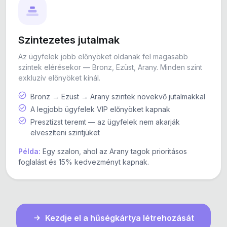
Szintezetes jutalmak
Az ügyfelek jobb előnyöket oldanak fel magasabb
szintek elérésekor — Bronz, Ezüst, Arany. Minden szint
exkluzív előnyöket kínál.
Bronz → Ezüst → Arany szintek növekvő jutalmakkal
A legjobb ügyfelek VIP előnyöket kapnak
Presztízst teremt — az ügyfelek nem akarják
elveszíteni szintjüket
Példa:
Egy szalon, ahol az Arany tagok prioritásos
foglalást és 15% kedvezményt kapnak.
Kezdje el a hűségkártya létrehozását