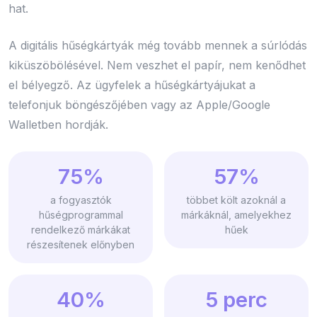
hat.
A digitális hűségkártyák még tovább mennek a súrlódás
kiküszöbölésével. Nem veszhet el papír, nem kenődhet
el bélyegző. Az ügyfelek a hűségkártyájukat a
telefonjuk böngészőjében vagy az Apple/Google
Walletben hordják.
75%
57%
a fogyasztók
többet költ azoknál a
hűségprogrammal
márkáknál, amelyekhez
rendelkező márkákat
hűek
részesítenek előnyben
40%
5 perc