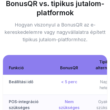
BonusQR vs. tipikus jutalom-
platformok
Hogyan viszonyul a BonusQR az e-
kereskedelemre vagy nagyvállalatra épített
tipikus jutalom-platformhoz.
Tipik
Funkció
BonusQR
alterna
Beállítási idő
< 5 perc
Napt
hetek
POS-integráció
Nem
Gyakr
szükséges
szükséges
szüksé