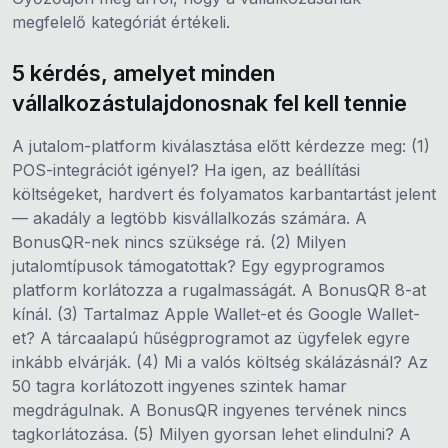
megfelelő kategóriát értékeli.
5 kérdés, amelyet minden
vállalkozástulajdonosnak fel kell tennie
A jutalom-platform kiválasztása előtt kérdezze meg: (1)
POS-integrációt igényel? Ha igen, az beállítási
költségeket, hardvert és folyamatos karbantartást jelent
— akadály a legtöbb kisvállalkozás számára. A
BonusQR-nek nincs szüksége rá. (2) Milyen
jutalomtípusok támogatottak? Egy egyprogramos
platform korlátozza a rugalmasságát. A BonusQR 8-at
kínál. (3) Tartalmaz Apple Wallet-et és Google Wallet-
et? A tárcaalapú hűségprogramot az ügyfelek egyre
inkább elvárják. (4) Mi a valós költség skálázásnál? Az
50 tagra korlátozott ingyenes szintek hamar
megdrágulnak. A BonusQR ingyenes tervének nincs
tagkorlátozása. (5) Milyen gyorsan lehet elindulni? A