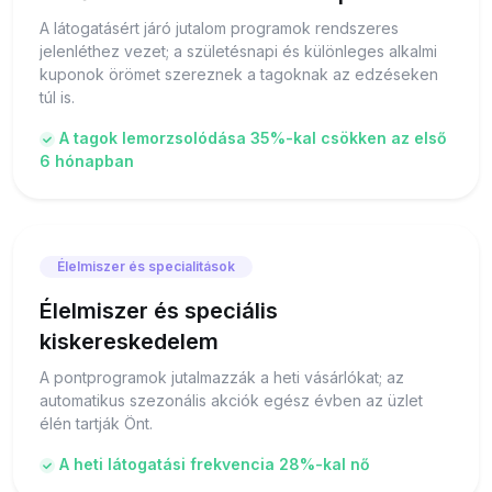
A látogatásért járó jutalom programok rendszeres
jelenléthez vezet; a születésnapi és különleges alkalmi
kuponok örömet szereznek a tagoknak az edzéseken
túl is.
A tagok lemorzsolódása 35%-kal csökken az első
6 hónapban
Élelmiszer és specialitások
Élelmiszer és speciális
kiskereskedelem
A pontprogramok jutalmazzák a heti vásárlókat; az
automatikus szezonális akciók egész évben az üzlet
élén tartják Önt.
A heti látogatási frekvencia 28%-kal nő