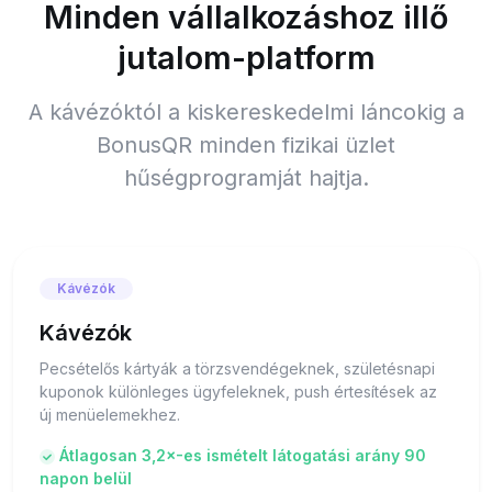
Minden vállalkozáshoz illő
jutalom-platform
A kávézóktól a kiskereskedelmi láncokig a
BonusQR minden fizikai üzlet
hűségprogramját hajtja.
Kávézók
Kávézók
Pecsételős kártyák a törzsvendégeknek, születésnapi
kuponok különleges ügyfeleknek, push értesítések az
új menüelemekhez.
Átlagosan 3,2×-es ismételt látogatási arány 90
napon belül