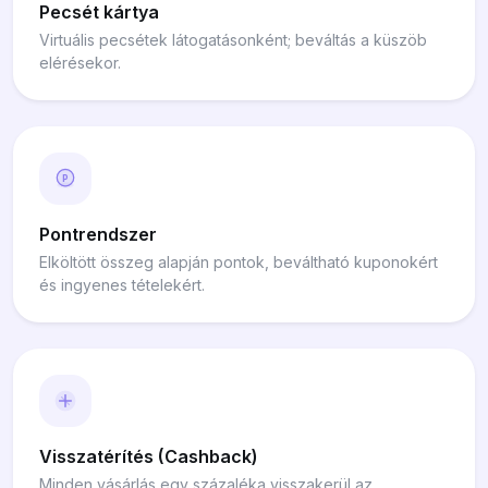
Pecsét kártya
Virtuális pecsétek látogatásonként; beváltás a küszöb
elérésekor.
P
Pontrendszer
Elköltött összeg alapján pontok, beváltható kuponokért
és ingyenes tételekért.
Visszatérítés (Cashback)
Minden vásárlás egy százaléka visszakerül az