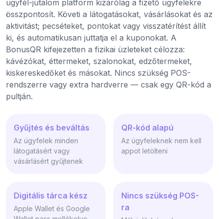
ügyfél-jutalom platform kizárólag a fizető ügyfelekre
összpontosít. Követi a látogatásokat, vásárlásokat és az
aktivitást; pecséteket, pontokat vagy visszatérítést állít
ki, és automatikusan juttatja el a kuponokat. A
BonusQR kifejezetten a fizikai üzleteket célozza:
kávézókat, éttermeket, szalonokat, edzőtermeket,
kiskereskedőket és másokat. Nincs szükség POS-
rendszerre vagy extra hardverre — csak egy QR-kód a
pultján.
Gyűjtés és beváltás
QR-kód alapú
Az ügyfelek minden
Az ügyfeleknek nem kell
látogatásért vagy
appot letölteni
vásárlásért gyűjtenek
Digitális tárca kész
Nincs szükség POS-
ra
Apple Wallet és Google
Wallet pass mellékelve