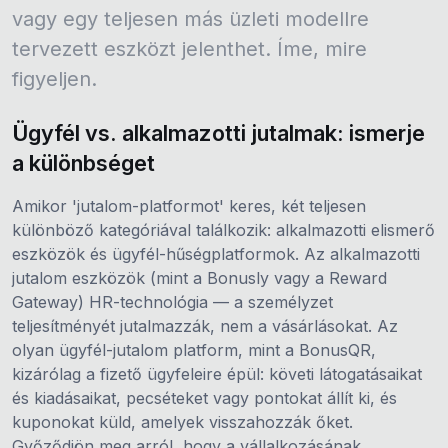
vagy egy teljesen más üzleti modellre
tervezett eszközt jelenthet. Íme, mire
figyeljen.
Ügyfél vs. alkalmazotti jutalmak: ismerje
a különbséget
Amikor 'jutalom-platformot' keres, két teljesen
különböző kategóriával találkozik: alkalmazotti elismerő
eszközök és ügyfél-hűségplatformok. Az alkalmazotti
jutalom eszközök (mint a Bonusly vagy a Reward
Gateway) HR-technológia — a személyzet
teljesítményét jutalmazzák, nem a vásárlásokat. Az
olyan ügyfél-jutalom platform, mint a BonusQR,
kizárólag a fizető ügyfeleire épül: követi látogatásaikat
és kiadásaikat, pecséteket vagy pontokat állít ki, és
kuponokat küld, amelyek visszahozzák őket.
Győződjön meg arról, hogy a vállalkozásának