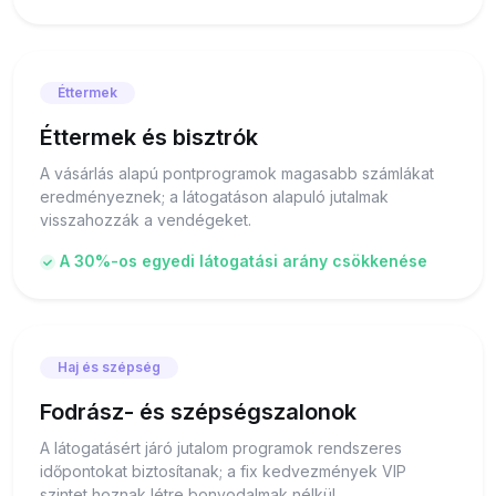
Éttermek
Éttermek és bisztrók
A vásárlás alapú pontprogramok magasabb számlákat
eredményeznek; a látogatáson alapuló jutalmak
visszahozzák a vendégeket.
A 30%-os egyedi látogatási arány csökkenése
Haj és szépség
Fodrász- és szépségszalonok
A látogatásért járó jutalom programok rendszeres
időpontokat biztosítanak; a fix kedvezmények VIP
szintet hoznak létre bonyodalmak nélkül.