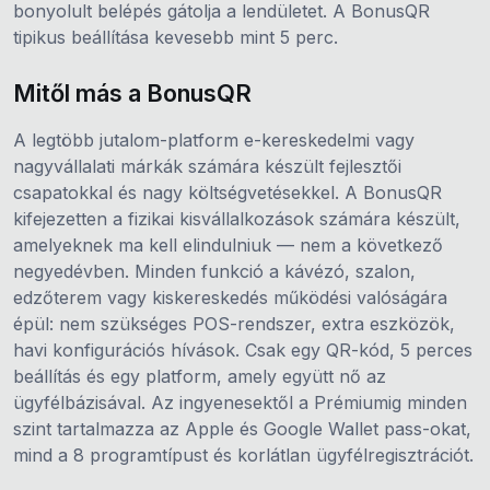
bonyolult belépés gátolja a lendületet. A BonusQR
tipikus beállítása kevesebb mint 5 perc.
Mitől más a BonusQR
A legtöbb jutalom-platform e-kereskedelmi vagy
nagyvállalati márkák számára készült fejlesztői
csapatokkal és nagy költségvetésekkel. A BonusQR
kifejezetten a fizikai kisvállalkozások számára készült,
amelyeknek ma kell elindulniuk — nem a következő
negyedévben. Minden funkció a kávézó, szalon,
edzőterem vagy kiskereskedés működési valóságára
épül: nem szükséges POS-rendszer, extra eszközök,
havi konfigurációs hívások. Csak egy QR-kód, 5 perces
beállítás és egy platform, amely együtt nő az
ügyfélbázisával. Az ingyenesektől a Prémiumig minden
szint tartalmazza az Apple és Google Wallet pass-okat,
mind a 8 programtípust és korlátlan ügyfélregisztrációt.