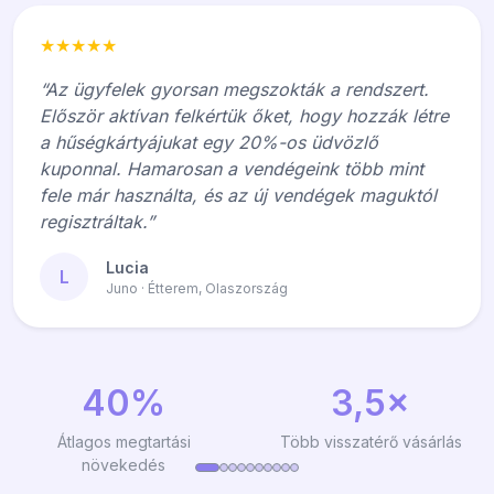
★★★★★
“Az ügyfelek gyorsan megszokták a rendszert.
Először aktívan felkértük őket, hogy hozzák létre
a hűségkártyájukat egy 20%-os üdvözlő
kuponnal. Hamarosan a vendégeink több mint
fele már használta, és az új vendégek maguktól
regisztráltak.”
Lucia
L
Juno · Étterem, Olaszország
40%
3,5×
Átlagos megtartási
Több visszatérő vásárlás
növekedés