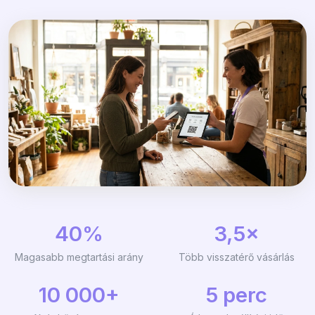
40%
3,5×
Magasabb megtartási arány
Több visszatérő vásárlás
10 000+
5 perc