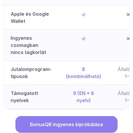
Apple és Google
Wallet
Ingyenes
csomagban
nincs tagkorlát
Jutalomprogram-
8
Általá
típusok
(kombinálható)
1–3
Támogatott
9 (EN + 8
Általá
nyelvek
nyelv)
1–2
BonusQR ingyenes kipróbálása