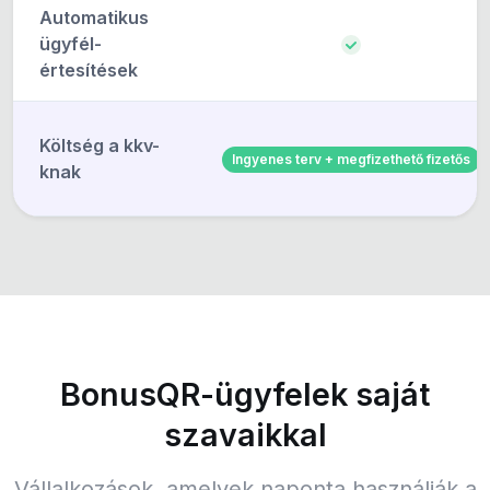
Automatikus
ügyfél-
értesítések
Költség a kkv-
Ingyenes terv + megfizethető fizetős
knak
BonusQR-ügyfelek saját
szavaikkal
Vállalkozások, amelyek naponta használják a