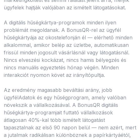
ügyfelek hajtják valójában az ismételt látogatásokat.
A digitális hűségkártya-programok minden ilyen
problémát megoldanak. A BonusQR-rel az ügyfél
hűségkártyája az okostelefonján él — elérhető minden
alkalommal, amikor belép az üzletbe, automatikusan
frissül minden jogosult vásárlásnál vagy látogatásnál.
Nincs elveszési kockázat, nincs hamis bélyegzés és
nincs manuális egyeztetés hónap végén. Minden
interakciót nyomon követ az irányítópultja.
Az eredmény magasabb beváltási arány, jobb
ügyfélAdatok és egy hűségprogram, amely valóban
növekszik a vállalkozásával. A BonusQR digitális
hűségkártya-programjait futtató vállalkozások
átlagosan 40%-kal több ismételt látogatást
tapasztalnak az első 90 napon belül — nem azért, mert
a jutalmak radikálisan különböznek a papírkártyáétól,