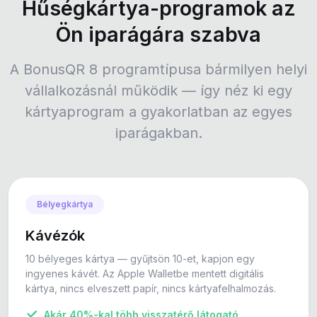
Hűségkártya-programok az
Ön iparágára szabva
A BonusQR 8 programtípusa bármilyen helyi
vállalkozásnál működik — így néz ki egy
kártyaprogram a gyakorlatban az egyes
iparágakban.
Bélyegkártya
Kávézók
10 bélyeges kártya — gyűjtsön 10-et, kapjon egy
ingyenes kávét. Az Apple Walletbe mentett digitális
kártya, nincs elveszett papír, nincs kártyafelhalmozás.
Akár 40%-kal több visszatérő látogató