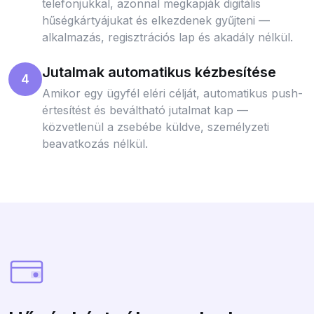
telefonjukkal, azonnal megkapják digitális
hűségkártyájukat és elkezdenek gyűjteni —
alkalmazás, regisztrációs lap és akadály nélkül.
Jutalmak automatikus kézbesítése
4
Amikor egy ügyfél eléri célját, automatikus push-
értesítést és beváltható jutalmat kap —
közvetlenül a zsebébe küldve, személyzeti
beavatkozás nélkül.