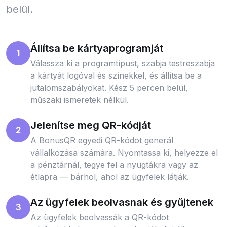
belül.
Állítsa be kártyaprogramját
1
Válassza ki a programtípust, szabja testreszabja
a kártyát logóval és színekkel, és állítsa be a
jutalomszabályokat. Kész 5 percen belül,
műszaki ismeretek nélkül.
Jelenítse meg QR-kódját
2
A BonusQR egyedi QR-kódot generál
vállalkozása számára. Nyomtassa ki, helyezze el
a pénztárnál, tegye fel a nyugtákra vagy az
étlapra — bárhol, ahol az ügyfelek látják.
Az ügyfelek beolvasnak és gyűjtenek
3
Az ügyfelek beolvassák a QR-kódot