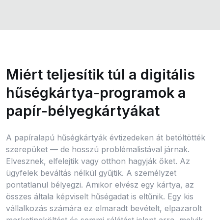
Miért teljesítik túl a digitális
hűségkártya-programok a
papír-bélyegkártyákat
A papíralapú hűségkártyák évtizedeken át betöltötték
szerepüket — de hosszú problémalistával járnak.
Elvesznek, elfelejtik vagy otthon hagyják őket. Az
ügyfelek beváltás nélkül gyűjtik. A személyzet
pontatlanul bélyegzi. Amikor elvész egy kártya, az
összes általa képviselt hűségadat is eltűnik. Egy kis
vállalkozás számára ez elmaradt bevételt, elpazarolt
marketingköltést és semmi rálátást jelent arra, melyik