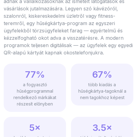
adnak a vállalkozásoknak az ismételt látogatások és
vásárlások jutalmazására. Legyen szó kávézóról,
szalonról, kiskereskedelmi üzletről vagy fitness-
teremről, egy hűségkártya-program az egyszeri
ügyfelekből törzsügyfeleket farag — egyértelmű és
kézzelfogható okot adva a visszatérésre. A modern
programok teljesen digitálisak — az ügyfelek egy egyedi
QR-alapú kártyát kapnak okostelefonjukra.
77%
67%
a fogyasztó
több kiadás a
hűségprogrammal
hűségkártya-tagoknál a
rendelkező márkákat
nem tagokhoz képest
részesít előnyben
5×
3.5×