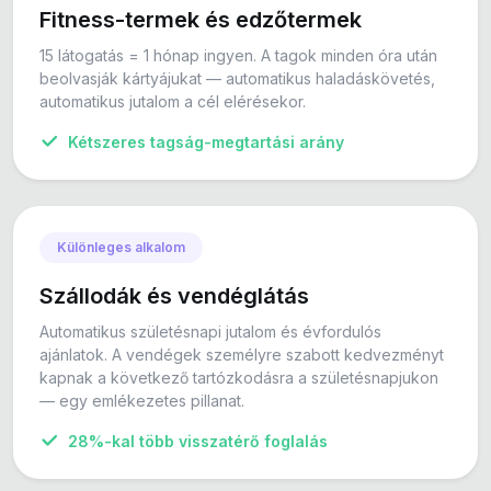
Fitness-termek és edzőtermek
15 látogatás = 1 hónap ingyen. A tagok minden óra után
beolvasják kártyájukat — automatikus haladáskövetés,
automatikus jutalom a cél elérésekor.
Kétszeres tagság-megtartási arány
Különleges alkalom
Szállodák és vendéglátás
Automatikus születésnapi jutalom és évfordulós
ajánlatok. A vendégek személyre szabott kedvezményt
kapnak a következő tartózkodásra a születésnapjukon
— egy emlékezetes pillanat.
28%-kal több visszatérő foglalás