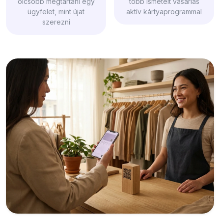
olcsóbb megtartani egy
több ismételt vásárlás
ügyfelet, mint újat
aktív kártyaprogrammal
szerezni