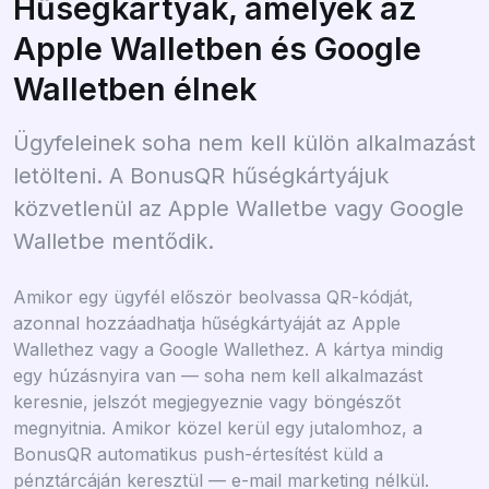
Hűségkártyák, amelyek az
Apple Walletben és Google
Walletben élnek
Ügyfeleinek soha nem kell külön alkalmazást
letölteni. A BonusQR hűségkártyájuk
közvetlenül az Apple Walletbe vagy Google
Walletbe mentődik.
Amikor egy ügyfél először beolvassa QR-kódját,
azonnal hozzáadhatja hűségkártyáját az Apple
Wallethez vagy a Google Wallethez. A kártya mindig
egy húzásnyira van — soha nem kell alkalmazást
keresnie, jelszót megjegyeznie vagy böngészőt
megnyitnia. Amikor közel kerül egy jutalomhoz, a
BonusQR automatikus push-értesítést küld a
pénztárcáján keresztül — e-mail marketing nélkül.