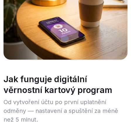
Jak funguje digitální
věrnostní kartový program
Od vytvoření účtu po první uplatnění
odměny — nastavení a spuštění za méně
než 5 minut.