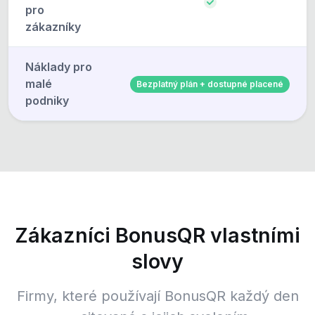
pro
zákazníky
Náklady pro
malé
Bezplatný plán + dostupné placené
podniky
Zákazníci BonusQR vlastními
slovy
Firmy, které používají BonusQR každý den