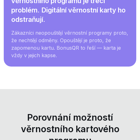
věrnostního programu je trecí
problém. Digitální věrnostní karty ho
odstraňují.
Zákazníci neopouštějí věrnostní programy proto,
že nechtějí odměny. Opouštějí je proto, že
zapomenou kartu. BonusQR to řeší — karta je
vždy v jejich kapse.
Porovnání možností
věrnostního kartového