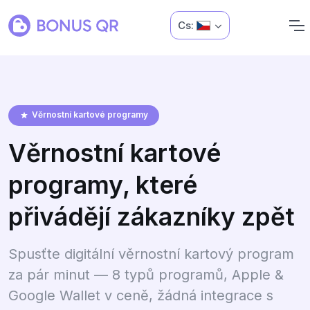
Cs:
Věrnostní kartové programy
Věrnostní kartové
programy, které
přivádějí zákazníky zpět
Spusťte digitální věrnostní kartový program
za pár minut — 8 typů programů, Apple &
Google Wallet v ceně, žádná integrace s