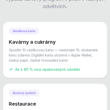
odvětvích.
Razítková karta
Kavárny a cukrárny
Spusťte 10-razítkovou kartu — nasbírejte 10, dostanete
kávu zdarma. Digitální karta uložená v Apple Wallet,
žádný papír, žádné hromadění karet.
Až o 40 % více opakovaných návštěv
Bodový systém
Restaurace