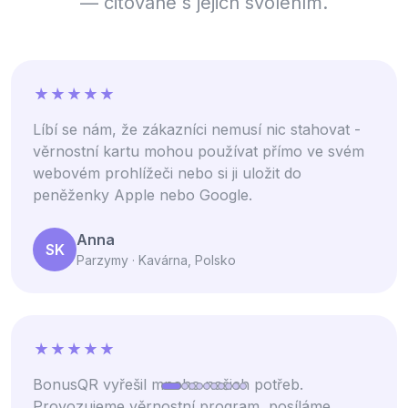
— citované s jejich svolením.
Líbí se nám, že zákazníci nemusí nic stahovat -
věrnostní kartu mohou používat přímo ve svém
webovém prohlížeči nebo si ji uložit do
peněženky Apple nebo Google.
Anna
SK
Parzymy · Kavárna, Polsko
BonusQR vyřešil mnoho našich potřeb.
Provozujeme věrnostní program, posíláme