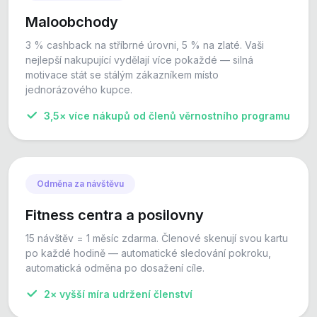
Maloobchody
3 % cashback na stříbrné úrovni, 5 % na zlaté. Vaši
nejlepší nakupující vydělají více pokaždé — silná
motivace stát se stálým zákazníkem místo
jednorázového kupce.
3,5× více nákupů od členů věrnostního programu
Odměna za návštěvu
Fitness centra a posilovny
15 návštěv = 1 měsíc zdarma. Členové skenují svou kartu
po každé hodině — automatické sledování pokroku,
automatická odměna po dosažení cíle.
2× vyšší míra udržení členství