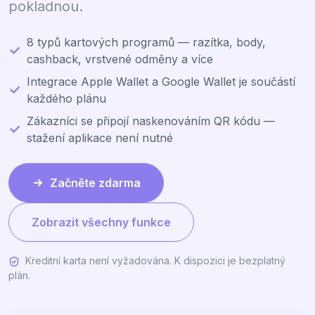
pokladnou.
8 typů kartových programů — razítka, body,
cashback, vrstvené odměny a více
Integrace Apple Wallet a Google Wallet je součástí
každého plánu
Zákazníci se připojí naskenováním QR kódu —
stažení aplikace není nutné
Začněte zdarma
Zobrazit všechny funkce
Kreditní karta není vyžadována. K dispozici je bezplatný
plán.