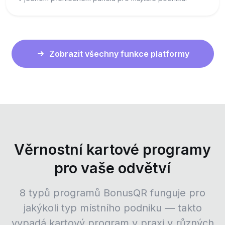
Zobrazit všechny funkce platformy
Věrnostní kartové programy
pro vaše odvětví
8 typů programů BonusQR funguje pro
jakýkoli typ místního podniku — takto
vypadá kartový program v praxi v různých