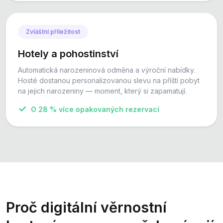
Zvláštní příležitost
Hotely a pohostinství
Automatická narozeninová odměna a výroční nabídky.
Hosté dostanou personalizovanou slevu na příští pobyt
na jejich narozeniny — moment, který si zapamatují.
O 28 % více opakovaných rezervací
Proč digitální věrnostní