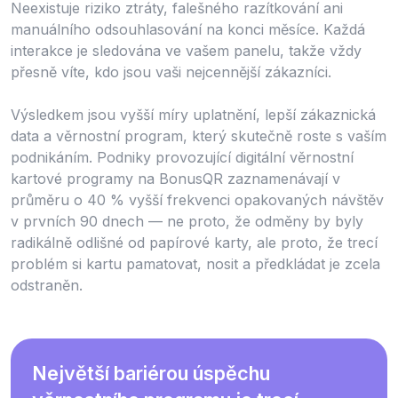
Neexistuje riziko ztráty, falešného razítkování ani
manuálního odsouhlasování na konci měsíce. Každá
interakce je sledována ve vašem panelu, takže vždy
přesně víte, kdo jsou vaši nejcennější zákazníci.
Výsledkem jsou vyšší míry uplatnění, lepší zákaznická
data a věrnostní program, který skutečně roste s vaším
podnikáním. Podniky provozující digitální věrnostní
kartové programy na BonusQR zaznamenávají v
průměru o 40 % vyšší frekvenci opakovaných návštěv
v prvních 90 dnech — ne proto, že odměny by byly
radikálně odlišné od papírové karty, ale proto, že trecí
problém si kartu pamatovat, nosit a předkládat je zcela
odstraněn.
Největší bariérou úspěchu