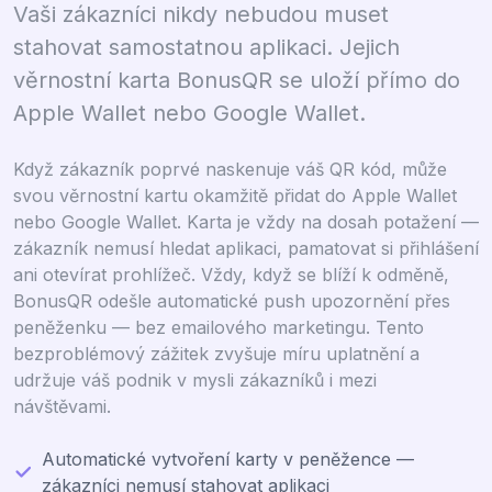
Vaši zákazníci nikdy nebudou muset
stahovat samostatnou aplikaci. Jejich
věrnostní karta BonusQR se uloží přímo do
Apple Wallet nebo Google Wallet.
Když zákazník poprvé naskenuje váš QR kód, může
svou věrnostní kartu okamžitě přidat do Apple Wallet
nebo Google Wallet. Karta je vždy na dosah potažení —
zákazník nemusí hledat aplikaci, pamatovat si přihlášení
ani otevírat prohlížeč. Vždy, když se blíží k odměně,
BonusQR odešle automatické push upozornění přes
peněženku — bez emailového marketingu. Tento
bezproblémový zážitek zvyšuje míru uplatnění a
udržuje váš podnik v mysli zákazníků i mezi
návštěvami.
Automatické vytvoření karty v peněžence —
zákazníci nemusí stahovat aplikaci