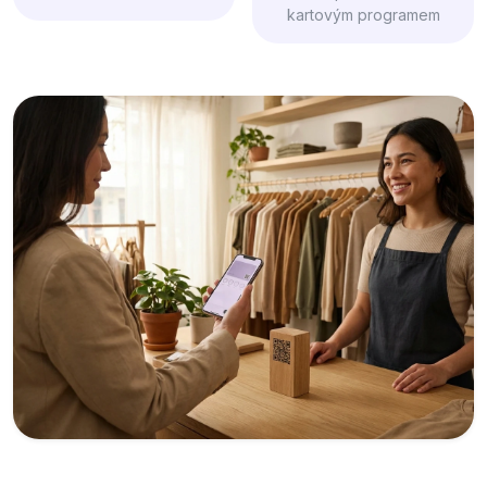
kartovým programem