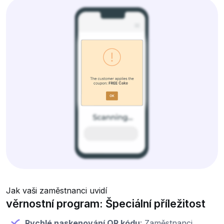
Jak vaši zaměstnanci uvidí
věrnostní program: Špeciální příležitost
Rychlé naskenování QR kódu
: Zaměstnanci