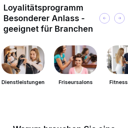
Loyalitätsprogramm
Besonderer Anlass -
geeignet für Branchen
tleistungen
Friseursalons
Fitnessstudi