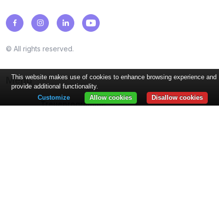
© All rights reserved.
This website makes use of cookies to enhance browsing experience and
Menu
provide additional functionality.
Customize
Allow cookies
Disallow cookies
Treueprogramme
Punkte, Briefmarken, Cashback, Gutscheine, Rabatte,
Belohnungen...
Branchen
Restaurants, Cafés, Schönheitssalons...
Merkmale
PUSH-Benachrichtigungen, Wallet-Integrationen,
Bewertungen, Analysen, Online-Preisliste...