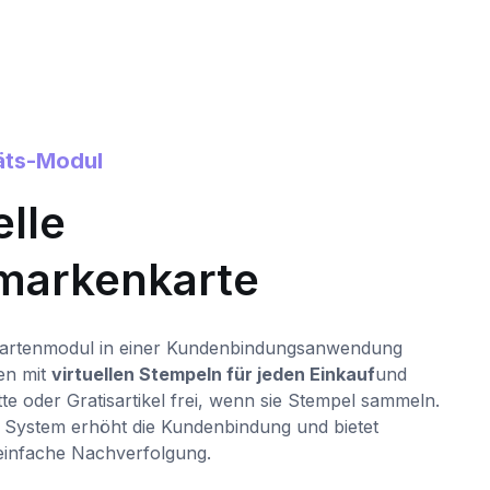
täts-Modul
0
elle
fmarkenkarte
M
G
P
artenmodul in einer Kundenbindungsanwendung
k
en mit
virtuellen Stempeln für jeden Einkauf
und
d
tte oder Gratisartikel frei, wenn sie Stempel sammeln.
le System erhöht die Kundenbindung und bietet
einfache Nachverfolgung.