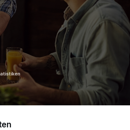
tatistiken
ten