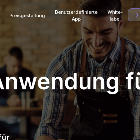
Benutzerdefinierte
White-
Preisgestaltung
App
label
-Anwendung f
für