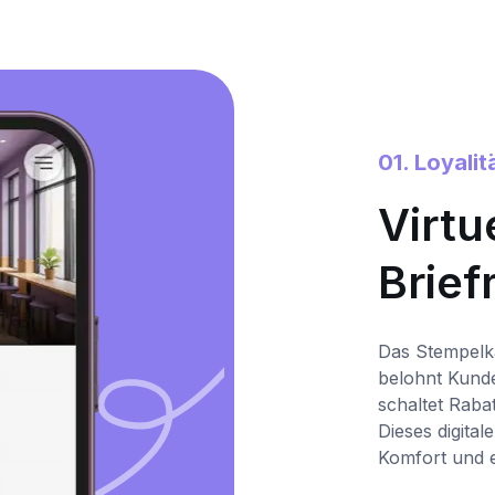
01. Loyali
Virtu
Brie
Das Stempelk
belohnt Kund
schaltet Raba
Dieses digita
Komfort und 