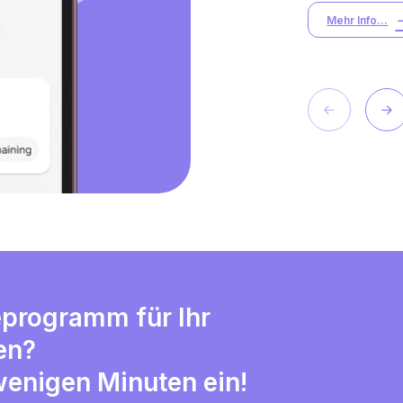
Mehr Info...
eprogramm für Ihr
en?
 wenigen Minuten ein!