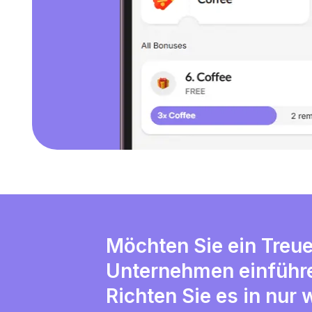
Möchten Sie ein Treu
Unternehmen einführ
Richten Sie es in nur