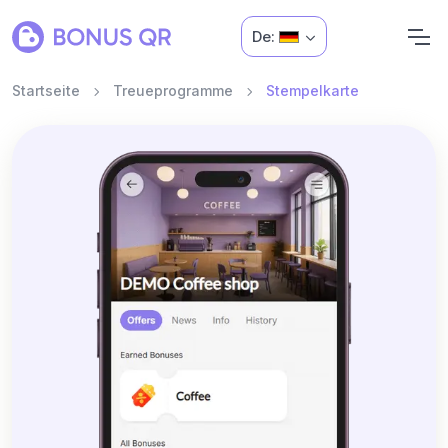
De:
Startseite
Treueprogramme
Stempelkarte