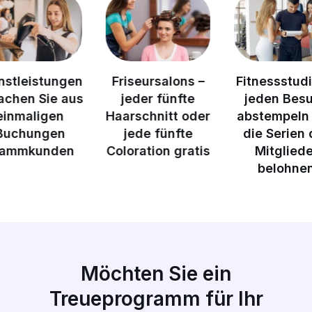
ngen
Friseursalons –
Fitnessstudios –
 aus
jeder fünfte
jeden Besuch
n
Haarschnitt oder
abstempeln und
n
jede fünfte
die Serien der
en
Coloration gratis
Mitglieder
belohnen
w
Möchten Sie ein
Treueprogramm für Ihr