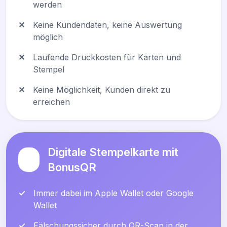
werden
✕
Keine Kundendaten, keine Auswertung
möglich
✕
Laufende Druckkosten für Karten und
Stempel
✕
Keine Möglichkeit, Kunden direkt zu
erreichen
Digitale Stempelkarte mit
BonusQR
✓
Immer dabei im Apple Wallet oder Google
Wallet
✓
Fälschungssicher durch QR-Scan in der