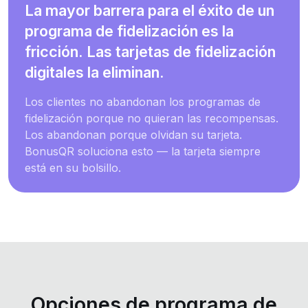
La mayor barrera para el éxito de un
programa de fidelización es la
fricción. Las tarjetas de fidelización
digitales la eliminan.
Los clientes no abandonan los programas de
fidelización porque no quieran las recompensas.
Los abandonan porque olvidan su tarjeta.
BonusQR soluciona esto — la tarjeta siempre
está en su bolsillo.
Opciones de programa de