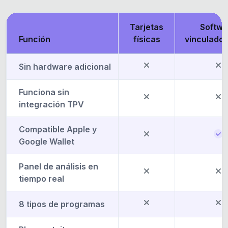
Tarjetas
Softwa
Función
físicas
vinculado 
Sin hardware adicional
Funciona sin
integración TPV
Compatible Apple y
Google Wallet
Panel de análisis en
tiempo real
8 tipos de programas