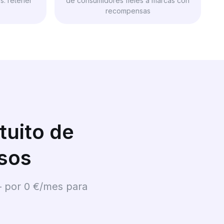
s. retener
de consumidores fieles a marcas con
recompensas
tuito de
sos
t — por 0 €/mes para