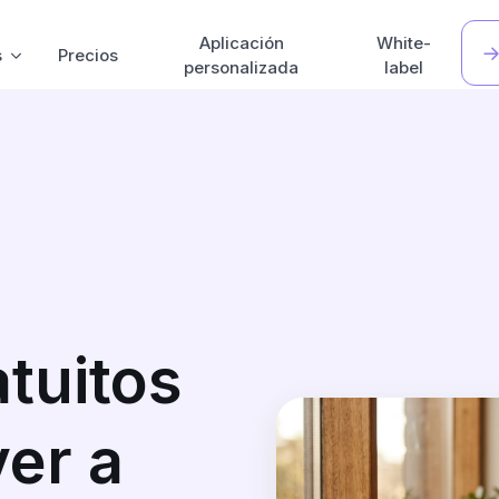
Aplicación
White-
s
Precios
personalizada
label
atuitos
er a