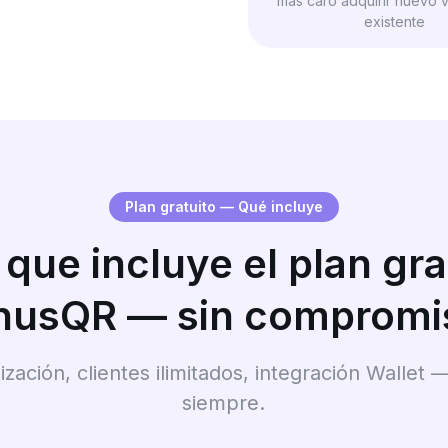
más caro adquirir nuevo v
existente
Plan gratuito — Qué incluye
 que incluye el plan gra
nusQR — sin compromi
lización, clientes ilimitados, integración Walle
siempre.