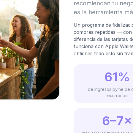
recomiendan tu negoc
es la herramienta má
Un programa de fidelizació
compras repetidas — con s
diferencia de las tarjetas
funciona con Apple Wallet
obtienes todo esto sin tram
61%
de ingresos pyme de c
recurrentes
6–7×