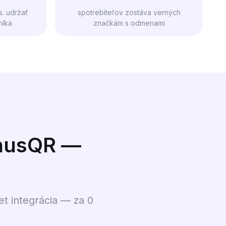
s. udržať
spotrebiteľov zostáva verných
níka
značkám s odmenami
onusQR —
 integrácia — za 0