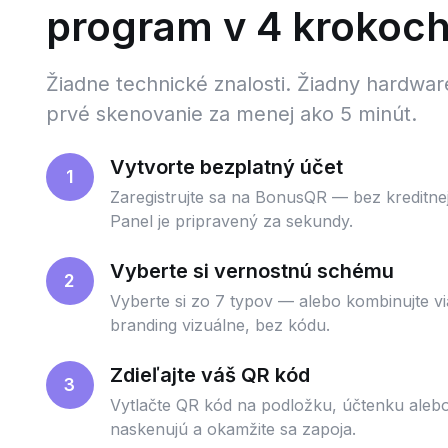
program v 4 krokoc
Žiadne technické znalosti. Žiadny hardwar
prvé skenovanie za menej ako 5 minút.
Vytvorte bezplatný účet
1
Zaregistrujte sa na BonusQR — bez kreditnej
Panel je pripravený za sekundy.
Vyberte si vernostnú schému
2
Vyberte si zo 7 typov — alebo kombinujte v
branding vizuálne, bez kódu.
Zdieľajte váš QR kód
3
Vytlačte QR kód na podložku, účtenku alebo
naskenujú a okamžite sa zapoja.