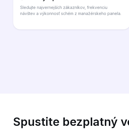
Sledujte najvernejších zákazníkov, frekvenciu
návštev a výkonnosť schém z manažérskeho panela.
Spustite bezplatný 