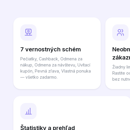
7 vernostných schém
Neobm
zákaz
Pečiatky, Cashback, Odmena za
nákup, Odmena za návštevu, Uvítací
Žiadny li
kupón, Pevná zľava, Vlastná ponuka
Rastite 
— všetko zadarmo.
bez nutn
Štatistiky a prehľad