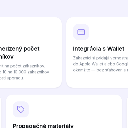
edzený počet
Integrácia s Wallet
níkov
Zákazníci si pridajú vernostn
do Apple Wallet alebo Googl
mit na počet zákazníkov.
okamžite — bez sťahovania a
od 10 na 10 000 zákazníkov
osti upgradu.
Propagačné materiály