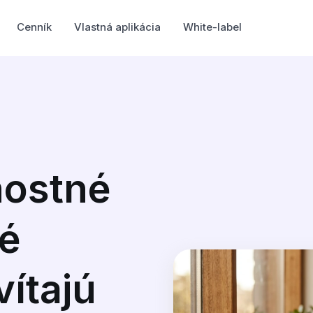
Cenník
Vlastná aplikácia
White-label
nostné
ré
vítajú