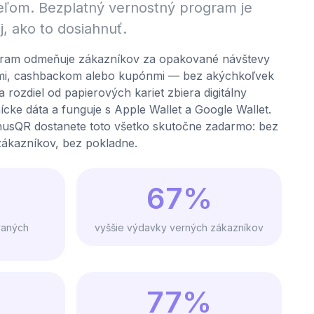
eľom. Bezplatný vernostný program je
j, ako to dosiahnuť.
gram odmeňuje zákazníkov za opakované návštevy
mi, cashbackom alebo kupónmi — bez akýchkoľvek
rozdiel od papierových kariet zbiera digitálny
ke dáta a funguje s Apple Wallet a Google Wallet.
usQR dostanete toto všetko skutočne zadarmo: bez
 zákazníkov, bez pokladne.
67%
vaných
vyššie výdavky verných zákazníkov
77%