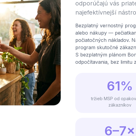
odporúčajú vás priat
najefektívnejší nástro
Bezplatný vernostný pro
alebo nákupy — pečiatka
počiatočných nákladov. Na 
program skutočné zákazníc
S bezplatným plánom Bon
odpočítavania, bez limitu
61%
tržieb MSP od opako
zákazníkov
6–7×