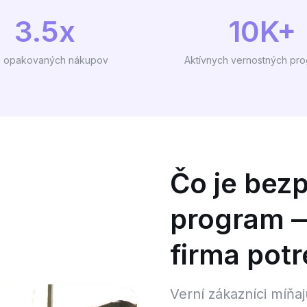
3.5x
10K+
c opakovaných nákupov
Aktívnych vernostných pr
Čo je bez
program —
firma potr
Verní zákazníci míňaj