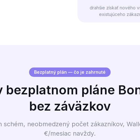
drahšie získať nového v
existujúceho zákaz
Bezplatný plán — čo je zahrnuté
v bezplatnom pláne B
bez záväzkov
 schém, neobmedzený počet zákazníkov, Wallet
€/mesiac navždy.