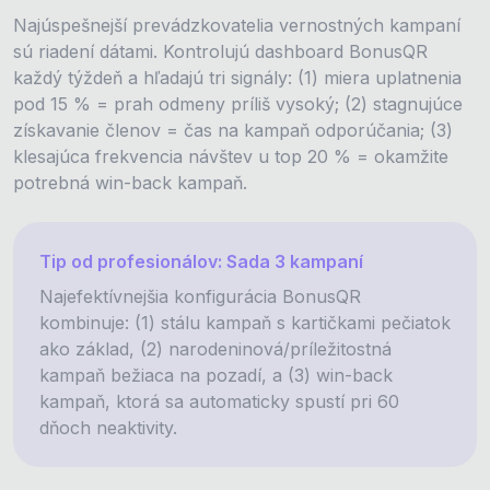
Najúspešnejší prevádzkovatelia vernostných kampaní
sú riadení dátami. Kontrolujú dashboard BonusQR
každý týždeň a hľadajú tri signály: (1) miera uplatnenia
pod 15 % = prah odmeny príliš vysoký; (2) stagnujúce
získavanie členov = čas na kampaň odporúčania; (3)
klesajúca frekvencia návštev u top 20 % = okamžite
potrebná win-back kampaň.
Tip od profesionálov: Sada 3 kampaní
Najefektívnejšia konfigurácia BonusQR
kombinuje: (1) stálu kampaň s kartičkami pečiatok
ako základ, (2) narodeninová/príležitostná
kampaň bežiaca na pozadí, a (3) win-back
kampaň, ktorá sa automaticky spustí pri 60
dňoch neaktivity.