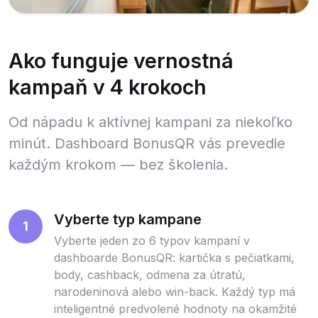
Ako funguje vernostná
kampaň v 4 krokoch
Od nápadu k aktívnej kampani za niekoľko
minút. Dashboard BonusQR vás prevedie
každým krokom — bez školenia.
Vyberte typ kampane
1
Vyberte jeden zo 6 typov kampaní v
dashboarde BonusQR: kartička s pečiatkami,
body, cashback, odmena za útratú,
narodeninová alebo win-back. Každý typ má
inteligentné predvolené hodnoty na okamžité