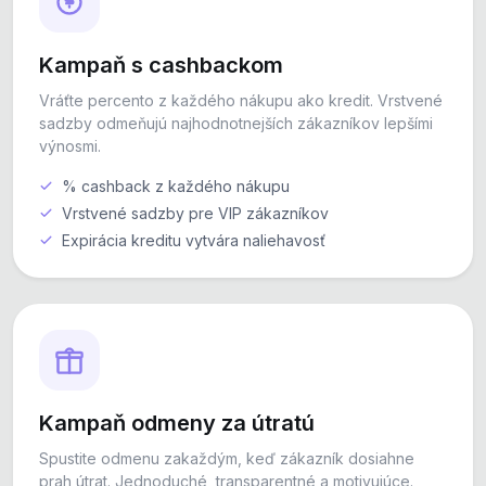
Kampaň s cashbackom
Vráťte percento z každého nákupu ako kredit. Vrstvené
sadzby odmeňujú najhodnotnejších zákazníkov lepšími
výnosmi.
% cashback z každého nákupu
Vrstvené sadzby pre VIP zákazníkov
Expirácia kreditu vytvára naliehavosť
Kampaň odmeny za útratú
Spustite odmenu zakaždým, keď zákazník dosiahne
prah útrat. Jednoduché, transparentné a motivujúce.