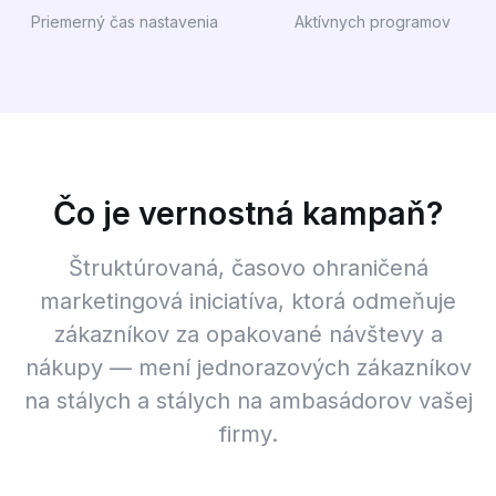
Priemerný čas nastavenia
Aktívnych programov
Čo je vernostná kampaň?
Štruktúrovaná, časovo ohraničená
marketingová iniciatíva, ktorá odmeňuje
zákazníkov za opakované návštevy a
nákupy — mení jednorazových zákazníkov
na stálych a stálych na ambasádorov vašej
firmy.