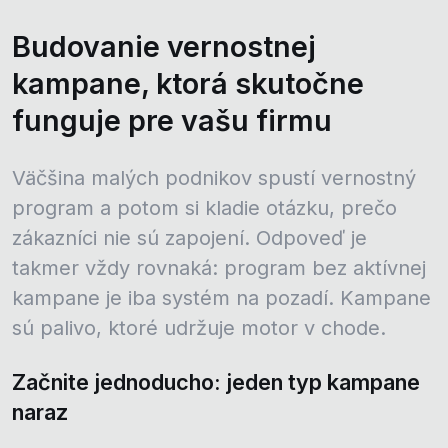
Budovanie vernostnej
kampane, ktorá skutočne
funguje pre vašu firmu
Väčšina malých podnikov spustí vernostný
program a potom si kladie otázku, prečo
zákazníci nie sú zapojení. Odpoveď je
takmer vždy rovnaká: program bez aktívnej
kampane je iba systém na pozadí. Kampane
sú palivo, ktoré udržuje motor v chode.
Začnite jednoducho: jeden typ kampane
naraz