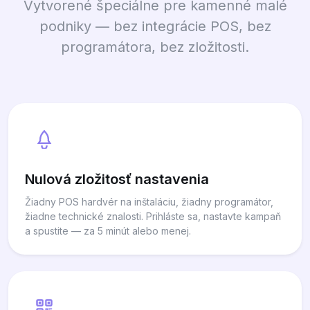
Vytvorené špeciálne pre kamenné malé
podniky — bez integrácie POS, bez
programátora, bez zložitosti.
Nulová zložitosť nastavenia
Žiadny POS hardvér na inštaláciu, žiadny programátor,
žiadne technické znalosti. Prihláste sa, nastavte kampaň
a spustite — za 5 minút alebo menej.