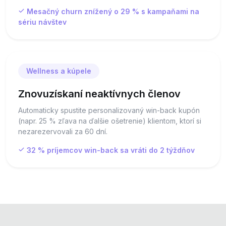
Mesačný churn znížený o 29 % s kampaňami na
sériu návštev
Wellness a kúpele
Znovuzískaní neaktívnych členov
Automaticky spustite personalizovaný win-back kupón
(napr. 25 % zľava na ďalšie ošetrenie) klientom, ktorí si
nezarezervovali za 60 dní.
32 % príjemcov win-back sa vráti do 2 týždňov