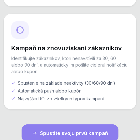
Kampaň na znovuzískaní zákazníkov
Identifikujte zákazníkov, ktorí nenavštívili za 30, 60
alebo 90 dní, a automaticky im pošlite cielenú notifikáciu
alebo kupón.
Spustenie na základe neaktivity (30/60/90 dní)
Automatická push alebo kupón
Najvyššia ROI zo všetkých typov kampaní
Spustite svoju prvú kampaň