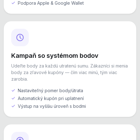
Podpora Apple & Google Wallet
Kampaň so systémom bodov
Udeľte body za každú utratenú sumu. Zákazníci si menia
body za zľavové kupóny — čím viac minú, tým viac
zarobia.
Nastaviteľný pomer body/útrata
Automatický kupón pri uplatnení
Výstup na vyššiu úroveň s bodmi