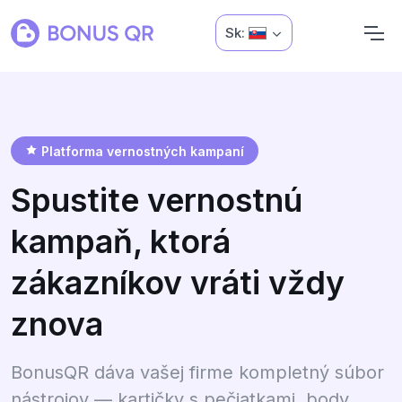
Sk:
Platforma vernostných kampaní
Spustite vernostnú
kampaň, ktorá
zákazníkov vráti vždy
znova
BonusQR dáva vašej firme kompletný súbor
nástrojov — kartičky s pečiatkami, body,