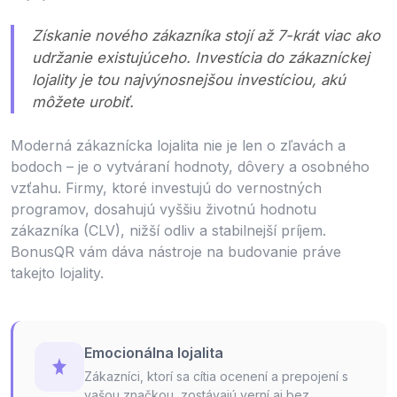
Získanie nového zákazníka stojí až 7-krát viac ako
udržanie existujúceho. Investícia do zákazníckej
lojality je tou najvýnosnejšou investíciou, akú
môžete urobiť.
Moderná zákaznícka lojalita nie je len o zľavách a
bodoch – je o vytváraní hodnoty, dôvery a osobného
vzťahu. Firmy, ktoré investujú do vernostných
programov, dosahujú vyššiu životnú hodnotu
zákazníka (CLV), nižší odliv a stabilnejší príjem.
BonusQR vám dáva nástroje na budovanie práve
takejto lojality.
Emocionálna lojalita
Zákazníci, ktorí sa cítia ocenení a prepojení s
vašou značkou, zostávajú verní aj bez