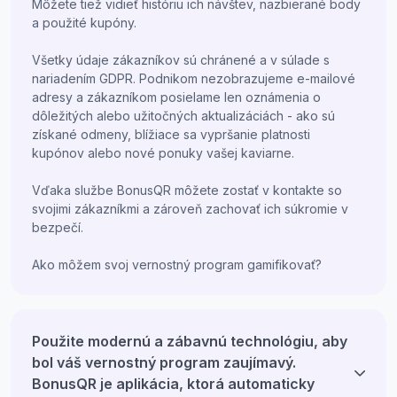
Môžete tiež vidieť históriu ich návštev, nazbierané body
a použité kupóny.
Všetky údaje zákazníkov sú chránené a v súlade s
nariadením GDPR. Podnikom nezobrazujeme e-mailové
adresy a zákazníkom posielame len oznámenia o
dôležitých alebo užitočných aktualizáciách - ako sú
získané odmeny, blížiace sa vypršanie platnosti
kupónov alebo nové ponuky vašej kaviarne.
Vďaka službe BonusQR môžete zostať v kontakte so
svojimi zákazníkmi a zároveň zachovať ich súkromie v
bezpečí.
Ako môžem svoj vernostný program gamifikovať?
Použite modernú a zábavnú technológiu, aby
bol váš vernostný program zaujímavý.
BonusQR je aplikácia, ktorá automaticky