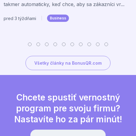
takmer automaticky, keď chce, aby sa zákazníci vr...
pred 3 týždňami
|
Business
Všetky články na BonusQR.com
Chcete spustiť vernostný
program pre svoju firmu?
Nastavíte ho za pár minút!