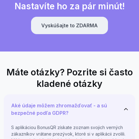
Nastavíte ho za pár minút!
Vyskúšajte to ZDARMA
Máte otázky? Pozrite si často
kladené otázky
Aké údaje môžem zhromažďovať - a sú
bezpečné podľa GDPR?
S aplikáciou BonusQR získate zoznam svojich verných
zákazníkov vrátane prezývok, ktoré si v aplikácii zvolili.