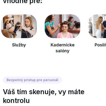
vhodné pre:
lužby
Kadernícke
Posilňovne
salóny
Bezpečný prístup pre personál
Váš tím skenuje, vy máte
kontrolu