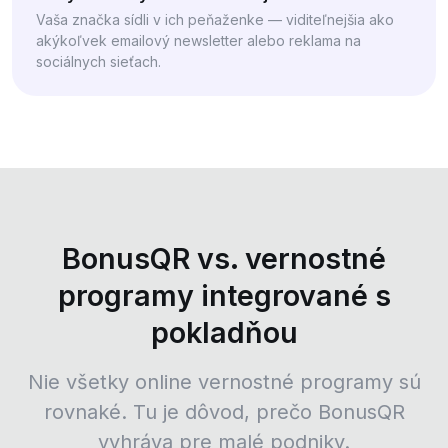
Vaša značka sídli v ich peňaženke — viditeľnejšia ako
akýkoľvek emailový newsletter alebo reklama na
sociálnych sieťach.
BonusQR vs. vernostné
programy integrované s
pokladňou
Nie všetky online vernostné programy sú
rovnaké. Tu je dôvod, prečo BonusQR
vyhráva pre malé podniky.