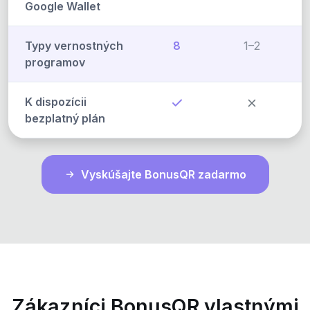
Google Wallet
Typy vernostných
8
1–2
programov
K dispozícii
bezplatný plán
Vyskúšajte BonusQR zadarmo
Zákazníci BonusQR vlastnými