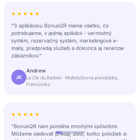
"S aplikáciou BonusQR máme všetko, čo
potrebujeme, v jednej aplikácii - vernostný
systém, rezervačný systém, marketingové e-
maily, predpredaj služieb a dokonca aj recenzie
zákazníkov."
Andrew
JK
La Clé du Barbier · Multislužbová prevádzka,
Francúzsko
"BonusQR nám pomáha mnohými spôsobmi.
Môžeme sledovať predaj, zistiť, koľko položiek si