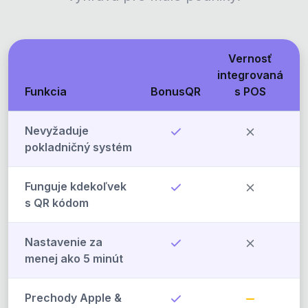
Vernosť
integrovaná
Funkcia
BonusQR
s POS
Nevyžaduje
pokladničný systém
Funguje kdekoľvek
s QR kódom
Nastavenie za
menej ako 5 minút
Prechody Apple &