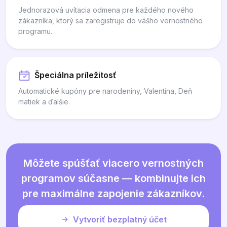
Jednorazová uvítacia odmena pre každého nového
zákazníka, ktorý sa zaregistruje do vášho vernostného
programu.
Špeciálna príležitosť
Automatické kupóny pre narodeniny, Valentína, Deň
matiek a ďalšie.
Môžete spúšťať viacero vernostných
programov súčasne — kombinujte ich
pre maximálne zapojenie zákazníkov.
Vytvoriť bezplatný účet