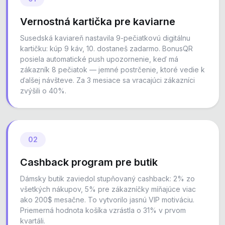
Vernostná kartička pre kaviarne
Susedská kaviareň nastavila 9-pečiatkovú digitálnu
kartičku: kúp 9 káv, 10. dostaneš zadarmo. BonusQR
posiela automatické push upozornenie, keď má
zákazník 8 pečiatok — jemné postrčenie, ktoré vedie k
ďalšej návšteve. Za 3 mesiace sa vracajúci zákazníci
zvýšili o 40%.
02
Cashback program pre butik
Dámsky butik zaviedol stupňovaný cashback: 2% zo
všetkých nákupov, 5% pre zákazníčky míňajúce viac
ako 200$ mesačne. To vytvorilo jasnú VIP motiváciu.
Priemerná hodnota košíka vzrástla o 31% v prvom
kvartáli.