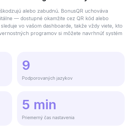
 poškodzujú alebo zabudnú. BonusQR uchováva
gitálne — dostupné okamžite cez QR kód alebo
sleduje vo vašom dashboarde, takže vždy viete, kto
pmi vernostných programov si môžete navrhnúť systém
9
Podporovaných jazykov
5 min
Priemerný čas nastavenia