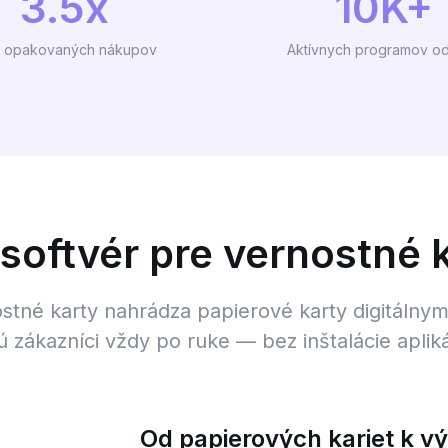
3.5x
10K+
c opakovaných nákupov
Aktívnych programov o
 softvér pre vernostné 
ostné karty nahrádza papierové karty digitálny
ú zákazníci vždy po ruke — bez inštalácie apliká
Od papierových kariet k 