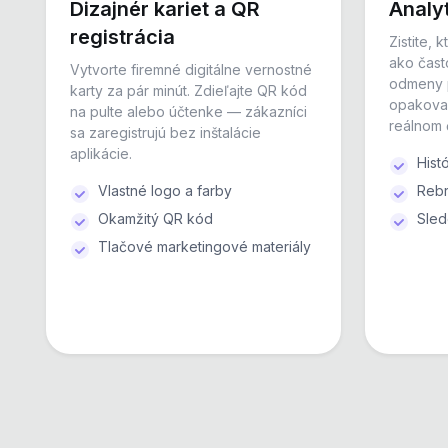
Dizajnér kariet a QR
Analyt
registrácia
Zistite, 
ako čast
Vytvorte firemné digitálne vernostné
odmeny p
karty za pár minút. Zdieľajte QR kód
opakova
na pulte alebo účtenke — zákazníci
reálnom 
sa zaregistrujú bez inštalácie
aplikácie.
Hist
Vlastné logo a farby
Rebr
Okamžitý QR kód
Sled
Tlačové marketingové materiály