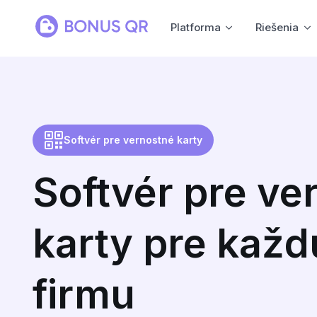
Platforma
Riešenia
Softvér pre vernostné karty
Softvér pre ve
karty pre každ
firmu