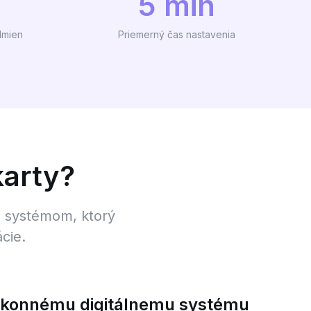
5 min
dmien
Priemerný čas nastavenia
karty?
m systémom, ktorý
cie.
výkonnému digitálnemu systému