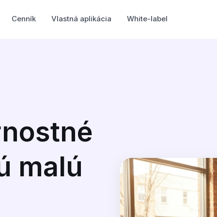
Cenník
Vlastná aplikácia
White-label
rnostné
ú malú