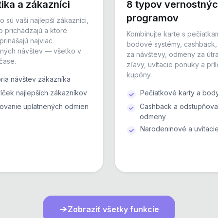
ika a zákazníci
8 typov vernostný
programov
kto sú vaši najlepší zákazníci,
o prichádzajú a ktoré
Kombinujte karte s pečiatkam
rinášajú najviac
bodové systémy, cashback
ných návštev — všetko v
za návštevy, odmeny za útra
čase.
zľavy, uvítacie ponuky a príl
kupóny.
ória návštev zákazníka
íček najlepších zákazníkov
Pečiatkové karty a bod
ovanie uplatnených odmien
Cashback a odstupňov
odmeny
Narodeninové a uvítaci
Zobraziť všetky funkcie