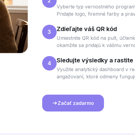
2
Vyberte typ vernostného programu
Pridajte logo, firemné farby a pra
Zdieľajte váš QR kód
3
Umiestnite QR kód na pult, účtenk
okamžite sa pridajú k vášmu ver
Sledujte výsledky a rastite
4
Využite analytický dashboard v re
angažovaní, ktoré odmeny fungujú 
Začať zadarmo