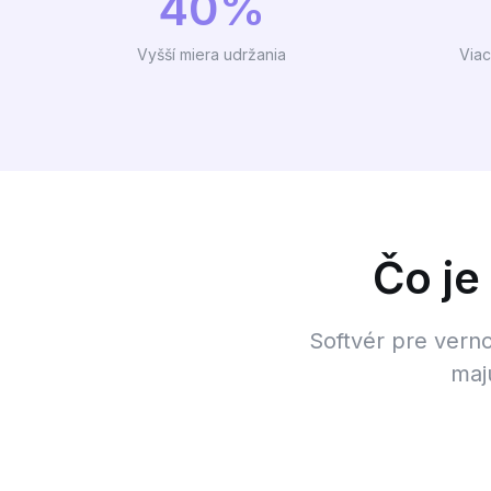
40%
Vyšší miera udržania
Via
Čo je
Softvér pre vern
maj