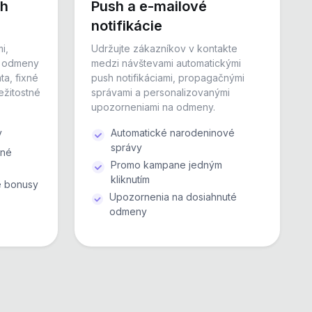
ch
Push a e-mailové
notifikácie
i,
Udržujte zákazníkov v kontakte
, odmeny
medzi návštevami automatickými
ta, fixné
push notifikáciami, propagačnými
ežitostné
správami a personalizovanými
upozorneniami na odmeny.
y
Automatické narodeninové
správy
ané
Promo kampane jedným
kliknutím
e bonusy
Upozornenia na dosiahnuté
odmeny