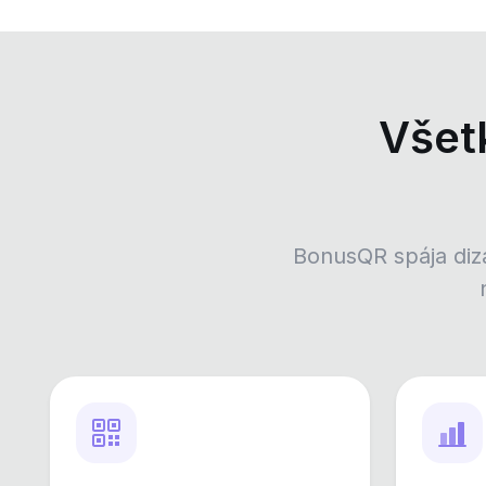
Všet
BonusQR spája diza