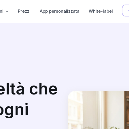
ni
Prezzi
App personalizzata
White-label
ltà che
 ogni