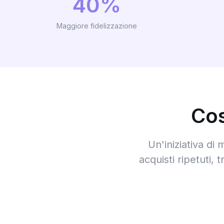
40%
Maggiore fidelizzazione
Cos
Un'iniziativa di
acquisti ripetuti, 