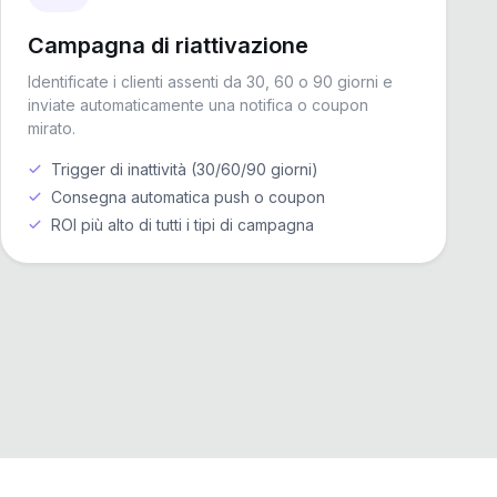
Campagna di riattivazione
Identificate i clienti assenti da 30, 60 o 90 giorni e
inviate automaticamente una notifica o coupon
mirato.
Trigger di inattività (30/60/90 giorni)
Consegna automatica push o coupon
ROI più alto di tutti i tipi di campagna