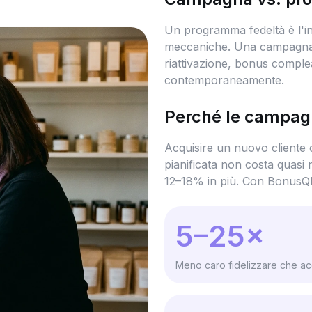
Un programma fedeltà è l'inf
meccaniche. Una campagna è
riattivazione, bonus compl
contemporaneamente.
Perché le campag
Acquisire un nuovo cliente
pianificata non costa quasi n
12–18% in più. Con BonusQR 
5–25×
Meno caro fidelizzare che ac