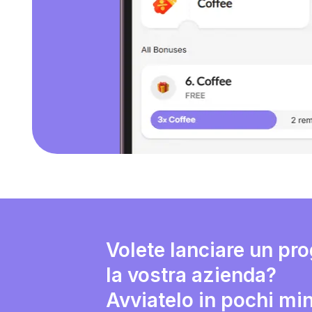
Volete lanciare un pr
la vostra azienda?
Avviatelo in pochi min