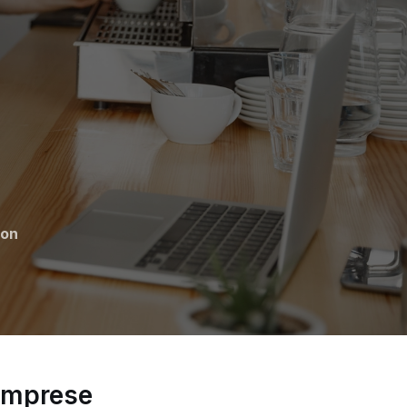
pon
 imprese