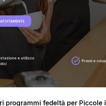
e GRATUITAMENTE
stazione e utilizzo
Premi e cou
lici
ori programmi fedeltà per Piccole