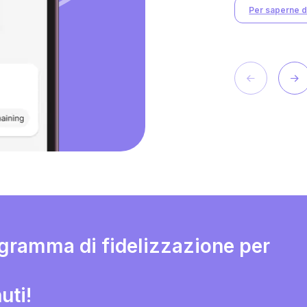
Per saperne di
ogramma di fidelizzazione per
uti!