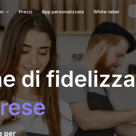
ni
Prezzi
App personalizzata
White-label
e di fidelizz
prese
e per