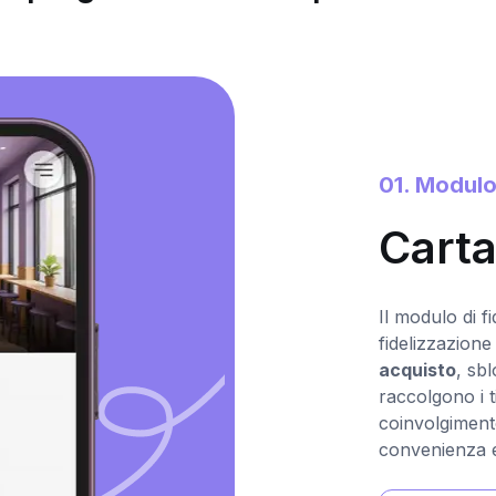
01. Modulo
Carta
Il modulo di f
fidelizzazione
acquisto
, sb
raccolgono i t
coinvolgimento
convenienza e 