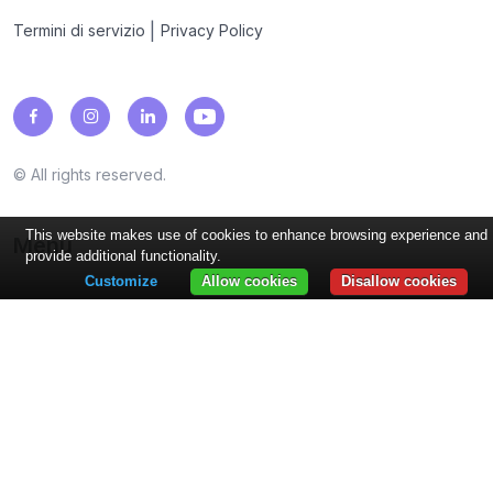
|
Termini di servizio
Privacy Policy
© All rights reserved.
This website makes use of cookies to enhance browsing experience and
Menu
provide additional functionality.
Customize
Allow cookies
Disallow cookies
Programmi fedeltà
Punti, timbri, cashback, coupon, sconti, premi...
Industrie
Ristoranti, caffetterie, centri estetici...
Caratteristiche
Notifiche PUSH, integrazioni di portafogli, recensioni,