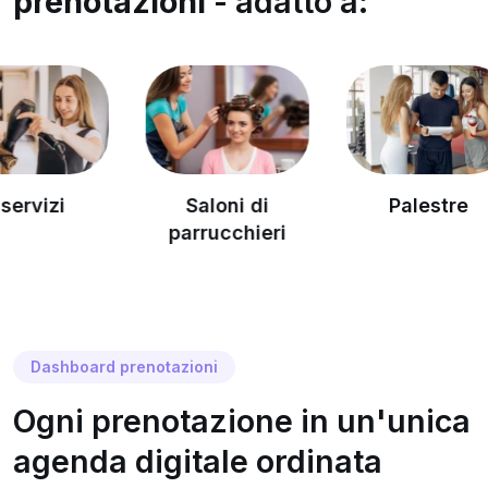
prenotazioni
- adatto a:
Saloni di
Palestre
Pi
parrucchieri
Dashboard prenotazioni
Ogni prenotazione in un'unica
agenda digitale ordinata