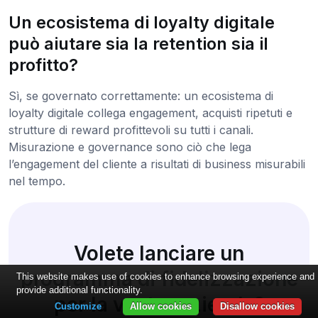
Un ecosistema di loyalty digitale
può aiutare sia la retention sia il
profitto?
Sì, se governato correttamente: un ecosistema di
loyalty digitale collega engagement, acquisti ripetuti e
strutture di reward profittevoli su tutti i canali.
Misurazione e governance sono ciò che lega
l’engagement del cliente a risultati di business misurabili
nel tempo.
Volete lanciare un
programma di fidelizzazione
This website makes use of cookies to enhance browsing experience and
provide additional functionality.
per la vostra azienda?
Customize
Allow cookies
Disallow cookies