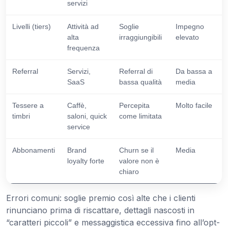
servizi
Livelli (tiers)
Attività ad
Soglie
Impegno
alta
irraggiungibili
elevato
frequenza
Referral
Servizi,
Referral di
Da bassa a
SaaS
bassa qualità
media
Tessere a
Caffè,
Percepita
Molto facile
timbri
saloni, quick
come limitata
service
Abbonamenti
Brand
Churn se il
Media
loyalty forte
valore non è
chiaro
Errori comuni: soglie premio così alte che i clienti
rinunciano prima di riscattare, dettagli nascosti in
“caratteri piccoli” e messaggistica eccessiva fino all’opt-