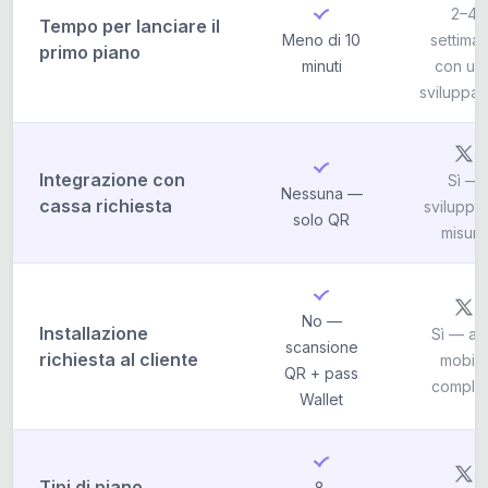
2–4
Tempo per lanciare il
Meno di 10
settima
primo piano
minuti
con un
sviluppat
Integrazione con
Sì —
Nessuna —
cassa richiesta
sviluppo
solo QR
misura
No —
Installazione
Sì — a
scansione
richiesta al cliente
mobile
QR + pass
comple
Wallet
Tipi di piano
8,