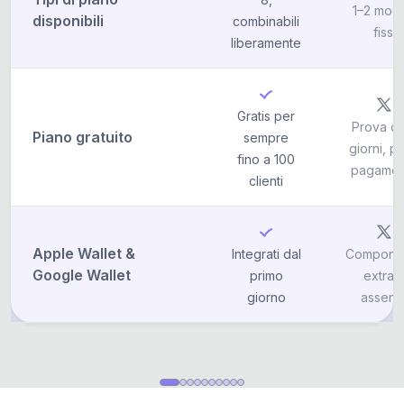
1–2 mode
disponibili
combinabili
fissi
liberamente
Gratis per
Prova di
Piano gratuito
sempre
giorni, po
fino a 100
pagamen
clienti
Apple Wallet &
Integrati dal
Compone
Google Wallet
primo
extra 
giorno
assent