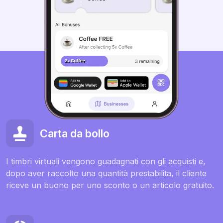
Carta da bollo
I timbri virtuali vengono guadagnati con gli acquisti e,
dopo aver raccolto una quantità prestabilita, il cliente
riceve un buono per uno sconto o un articolo gratuito.