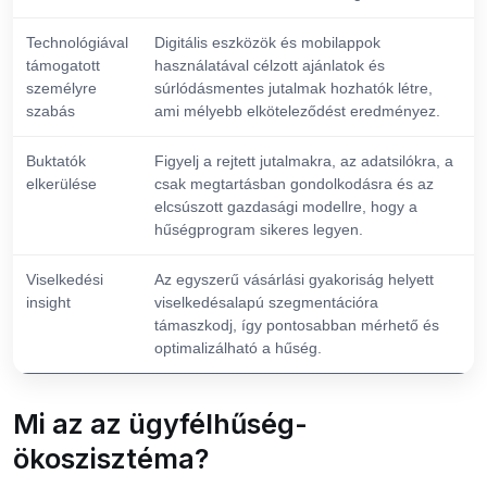
Technológiával
Digitális eszközök és mobilappok
támogatott
használatával célzott ajánlatok és
személyre
súrlódásmentes jutalmak hozhatók létre,
szabás
ami mélyebb elköteleződést eredményez.
Buktatók
Figyelj a rejtett jutalmakra, az adatsilókra, a
elkerülése
csak megtartásban gondolkodásra és az
elcsúszott gazdasági modellre, hogy a
hűségprogram sikeres legyen.
Viselkedési
Az egyszerű vásárlási gyakoriság helyett
insight
viselkedésalapú szegmentációra
támaszkodj, így pontosabban mérhető és
optimalizálható a hűség.
Mi az az ügyfélhűség-
ökoszisztéma?