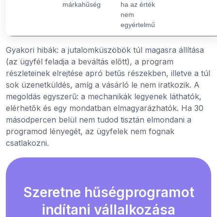
márkahűség
ha az érték
nem
egyértelmű
Gyakori hibák: a jutalomküszöbök túl magasra állítása
(az ügyfél feladja a beváltás előtt), a program
részleteinek elrejtése apró betűs részekben, illetve a túl
sok üzenetküldés, amíg a vásárló le nem iratkozik. A
megoldás egyszerű: a mechanikák legyenek láthatók,
elérhetők és egy mondatban elmagyarázhatók. Ha 30
másodpercen belül nem tudod tisztán elmondani a
programod lényegét, az ügyfelek nem fognak
csatlakozni.
Szeretne hűségprogramot
indítani vállalkozása