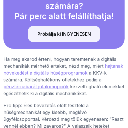
számára?
Pár perc alatt felállíthatja!
Próbálja ki INGYENESEN
Ha meg akarod érteni, hogyan teremtenek a digitális
mechanikák mérhető értéket, nézd meg, miért
hajtanak
növekedést a digitális hűségprogramok
a KKV-k
számára. Költséghatékony ötletekhez pedig a
pénztárcabarát jutalomopciók
kézzelfogható elemekkel
egészíthetik ki a digitális mechanikákat.
Pro tipp: Éles bevezetés előtt teszteld a
hűségmechanikát egy kisebb, meglévő
ügyfélcsoporttal. Kérdezd meg tőlük egyenesen: “Részt
vennél ebben? Mi zavaros?” A válaszaik heteket