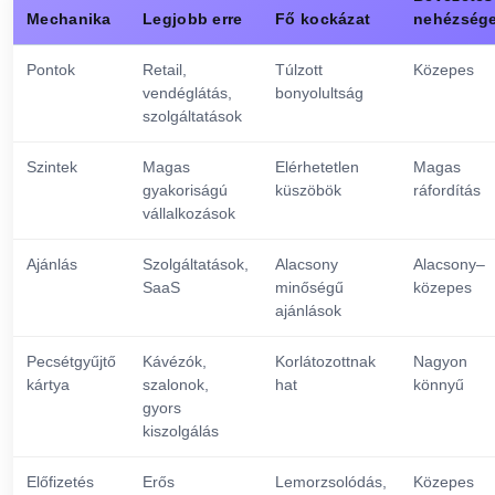
Mechanika
Legjobb erre
Fő kockázat
nehézség
Pontok
Retail,
Túlzott
Közepes
vendéglátás,
bonyolultság
szolgáltatások
Szintek
Magas
Elérhetetlen
Magas
gyakoriságú
küszöbök
ráfordítás
vállalkozások
Ajánlás
Szolgáltatások,
Alacsony
Alacsony–
SaaS
minőségű
közepes
ajánlások
Pecsétgyűjtő
Kávézók,
Korlátozottnak
Nagyon
kártya
szalonok,
hat
könnyű
gyors
kiszolgálás
Előfizetés
Erős
Lemorzsolódás,
Közepes