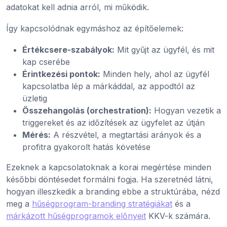
adatokat kell adnia arról, mi működik.
Így kapcsolódnak egymáshoz az építőelemek:
Értékcsere-szabályok:
Mit gyűjt az ügyfél, és mit
kap cserébe
Érintkezési pontok:
Minden hely, ahol az ügyfél
kapcsolatba lép a márkáddal, az appodtól az
üzletig
Összehangolás (orchestration):
Hogyan vezetik a
triggereket és az időzítések az ügyfelet az útján
Mérés:
A részvétel, a megtartási arányok és a
profitra gyakorolt hatás követése
Ezeknek a kapcsolatoknak a korai megértése minden
későbbi döntésedet formálni fogja. Ha szeretnéd látni,
hogyan illeszkedik a branding ebbe a struktúrába, nézd
meg a
hűségprogram-branding stratégiákat
és a
márkázott hűségprogramok előnyeit
KKV-k számára.