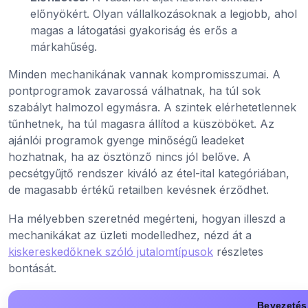
előnyökért. Olyan vállalkozásoknak a legjobb, ahol
magas a látogatási gyakoriság és erős a
márkahűség.
Minden mechanikának vannak kompromisszumai. A
pontprogramok zavarossá válhatnak, ha túl sok
szabályt halmozol egymásra. A szintek elérhetetlennek
tűnhetnek, ha túl magasra állítod a küszöböket. Az
ajánlói programok gyenge minőségű leadeket
hozhatnak, ha az ösztönző nincs jól belőve. A
pecsétgyűjtő rendszer kiváló az étel-ital kategóriában,
de magasabb értékű retailben kevésnek érződhet.
Ha mélyebben szeretnéd megérteni, hogyan illeszd a
mechanikákat az üzleti modelledhez, nézd át a
kiskereskedőknek szóló jutalomtípusok
részletes
bontását.
Bevezetés