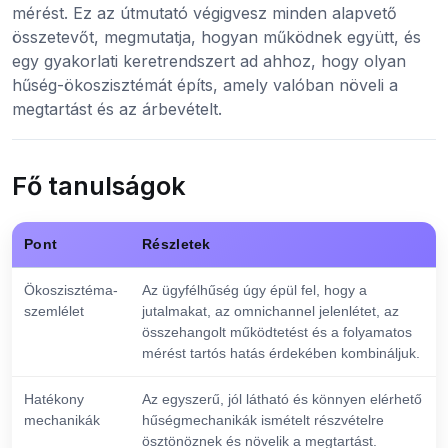
mérést. Ez az útmutató végigvesz minden alapvető
összetevőt, megmutatja, hogyan működnek együtt, és
egy gyakorlati keretrendszert ad ahhoz, hogy olyan
hűség-ökoszisztémát építs, amely valóban növeli a
megtartást és az árbevételt.
Fő tanulságok
Pont
Részletek
Ökoszisztéma-
Az ügyfélhűség úgy épül fel, hogy a
szemlélet
jutalmakat, az omnichannel jelenlétet, az
összehangolt működtetést és a folyamatos
mérést tartós hatás érdekében kombináljuk.
Hatékony
Az egyszerű, jól látható és könnyen elérhető
mechanikák
hűségmechanikák ismételt részvételre
ösztönöznek és növelik a megtartást.