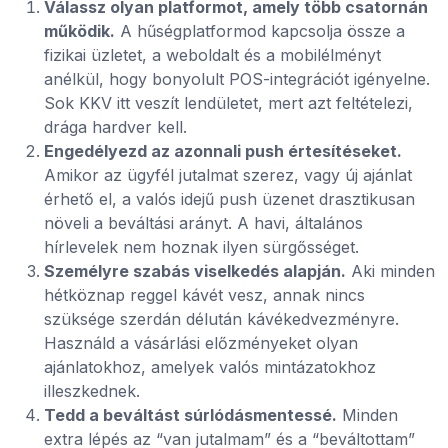
Válassz olyan platformot, amely több csatornán
működik.
A hűségplatformod kapcsolja össze a
fizikai üzletet, a weboldalt és a mobilélményt
anélkül, hogy bonyolult POS-integrációt igényelne.
Sok KKV itt veszít lendületet, mert azt feltételezi,
drága hardver kell.
Engedélyezd az azonnali push értesítéseket.
Amikor az ügyfél jutalmat szerez, vagy új ajánlat
érhető el, a valós idejű push üzenet drasztikusan
növeli a beváltási arányt. A havi, általános
hírlevelek nem hoznak ilyen sürgősséget.
Személyre szabás viselkedés alapján.
Aki minden
hétköznap reggel kávét vesz, annak nincs
szüksége szerdán délután kávékedvezményre.
Használd a vásárlási előzményeket olyan
ajánlatokhoz, amelyek valós mintázatokhoz
illeszkednek.
Tedd a beváltást súrlódásmentessé.
Minden
extra lépés az “van jutalmam” és a “beváltottam”