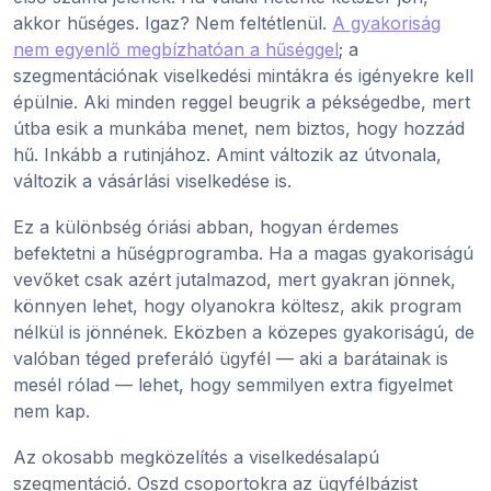
akkor hűséges. Igaz? Nem feltétlenül.
A gyakoriság
nem egyenlő megbízhatóan a hűséggel
; a
szegmentációnak viselkedési mintákra és igényekre kell
épülnie. Aki minden reggel beugrik a pékségedbe, mert
útba esik a munkába menet, nem biztos, hogy hozzád
hű. Inkább a rutinjához. Amint változik az útvonala,
változik a vásárlási viselkedése is.
Ez a különbség óriási abban, hogyan érdemes
befektetni a hűségprogramba. Ha a magas gyakoriságú
vevőket csak azért jutalmazod, mert gyakran jönnek,
könnyen lehet, hogy olyanokra költesz, akik program
nélkül is jönnének. Eközben a közepes gyakoriságú, de
valóban téged preferáló ügyfél — aki a barátainak is
mesél rólad — lehet, hogy semmilyen extra figyelmet
nem kap.
Az okosabb megközelítés a viselkedésalapú
szegmentáció. Oszd csoportokra az ügyfélbázist