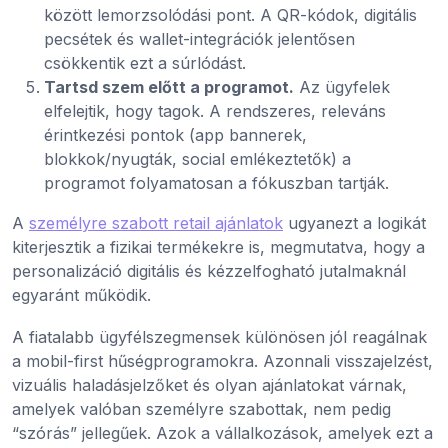
között lemorzsolódási pont. A QR-kódok, digitális
pecsétek és wallet-integrációk jelentősen
csökkentik ezt a súrlódást.
Tartsd szem előtt a programot.
Az ügyfelek
elfelejtik, hogy tagok. A rendszeres, releváns
érintkezési pontok (app bannerek,
blokkok/nyugták, social emlékeztetők) a
programot folyamatosan a fókuszban tartják.
A
személyre szabott retail ajánlatok
ugyanezt a logikát
kiterjesztik a fizikai termékekre is, megmutatva, hogy a
personalizáció digitális és kézzelfogható jutalmaknál
egyaránt működik.
A fiatalabb ügyfélszegmensek különösen jól reagálnak
a mobil-first hűségprogramokra. Azonnali visszajelzést,
vizuális haladásjelzőket és olyan ajánlatokat várnak,
amelyek valóban személyre szabottak, nem pedig
“szórás” jellegűek. Azok a vállalkozások, amelyek ezt a