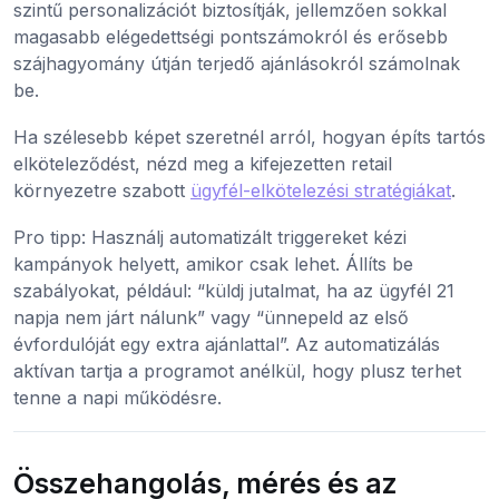
szintű personalizációt biztosítják, jellemzően sokkal
magasabb elégedettségi pontszámokról és erősebb
szájhagyomány útján terjedő ajánlásokról számolnak
be.
Ha szélesebb képet szeretnél arról, hogyan építs tartós
elköteleződést, nézd meg a kifejezetten retail
környezetre szabott
ügyfél-elkötelezési stratégiákat
.
Pro tipp: Használj automatizált triggereket kézi
kampányok helyett, amikor csak lehet. Állíts be
szabályokat, például: “küldj jutalmat, ha az ügyfél 21
napja nem járt nálunk” vagy “ünnepeld az első
évfordulóját egy extra ajánlattal”. Az automatizálás
aktívan tartja a programot anélkül, hogy plusz terhet
tenne a napi működésre.
Összehangolás, mérés és az