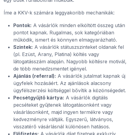
Íme a KKV-k számára leggyakoribb mechanikák:
Pontok:
A vásárlók minden elköltött összeg után
pontot kapnak. Rugalmas, sok kategóriában
működik, ismert és könnyen elmagyarázható.
Szintek:
A vásárlók státuszszinteket oldanak fel
(pl. Ezüst, Arany, Platina) költés vagy
látogatásszám alapján. Nagyobb költésre motivál,
de több menedzsmentet igényel.
Ajánlás (referral):
A vásárlók jutalmat kapnak új
ügyfelek hozásáért. Az ajánlások alacsony
ügyfélszerzési költséggel bővítik a közönségedet.
Pecsétgyűjtő kártya:
A vásárlók digitális
pecséteket gyűjtenek látogatásonként vagy
vásárlásonként, majd ingyen termékre vagy
kedvezményre váltják. Egyszerű, látványos,
visszatérő vásárlásnál különösen hatásos.
Előfizetés:
A vásárlók díjat fizetnek exkluzív