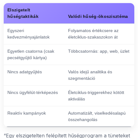
Elszigetelt
hűségtaktikák
Valódi hűség-ökoszisztéma
Egyszeri
Folyamatos értékcsere az
kedvezményajánlatok
életciklus-szakaszokon át
Egyetlen csatorna (csak
Többcsatornás: app, web, üzlet
pecsétgyűjtő kártya)
Nincs adatgyűjtés
Valós idejű analitika és
szegmentáció
Nincs ügyfélút-térképezés
Életciklus-triggerekhez kötött
aktiválás
Reaktív kampányok
Automatizált, viselkedésalapú
összehangolás
“Egy elszigetelten felépített hűségprogram a tüneteket