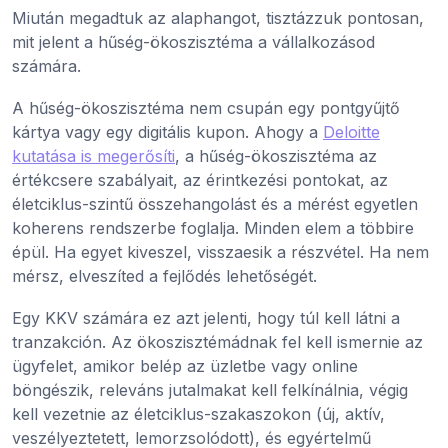
Miután megadtuk az alaphangot, tisztázzuk pontosan,
mit jelent a hűség-ökoszisztéma a vállalkozásod
számára.
A hűség-ökoszisztéma nem csupán egy pontgyűjtő
kártya vagy egy digitális kupon. Ahogy a
Deloitte
kutatása is megerősíti
, a hűség-ökoszisztéma az
értékcsere szabályait, az érintkezési pontokat, az
életciklus-szintű összehangolást és a mérést egyetlen
koherens rendszerbe foglalja. Minden elem a többire
épül. Ha egyet kiveszel, visszaesik a részvétel. Ha nem
mérsz, elveszíted a fejlődés lehetőségét.
Egy KKV számára ez azt jelenti, hogy túl kell látni a
tranzakción. Az ökoszisztémádnak fel kell ismernie az
ügyfelet, amikor belép az üzletbe vagy online
böngészik, releváns jutalmakat kell felkínálnia, végig
kell vezetnie az életciklus-szakaszokon (új, aktív,
veszélyeztetett, lemorzsolódott), és egyértelmű