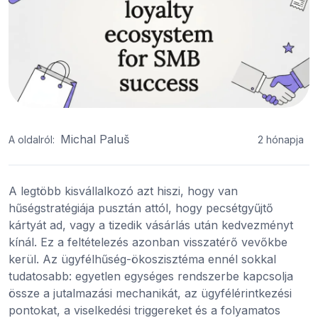
Michal Paluš
A oldalról:
2 hónapja
A legtöbb kisvállalkozó azt hiszi, hogy van
hűségstratégiája pusztán attól, hogy pecsétgyűjtő
kártyát ad, vagy a tizedik vásárlás után kedvezményt
kínál. Ez a feltételezés azonban visszatérő vevőkbe
kerül. Az ügyfélhűség-ökoszisztéma ennél sokkal
tudatosabb: egyetlen egységes rendszerbe kapcsolja
össze a jutalmazási mechanikát, az ügyfélérintkezési
pontokat, a viselkedési triggereket és a folyamatos