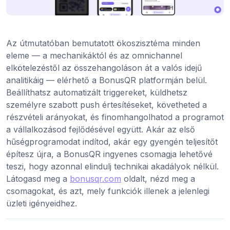
Az útmutatóban bemutatott ökoszisztéma minden
eleme — a mechanikáktól és az omnichannel
elkötelezéstől az összehangoláson át a valós idejű
analitikáig — elérhető a BonusQR platformján belül.
Beállíthatsz automatizált triggereket, küldhetsz
személyre szabott push értesítéseket, követheted a
részvételi arányokat, és finomhangolhatod a programot
a vállalkozásod fejlődésével együtt. Akár az első
hűségprogramodat indítod, akár egy gyengén teljesítőt
építesz újra, a BonusQR ingyenes csomagja lehetővé
teszi, hogy azonnal elindulj technikai akadályok nélkül.
Látogasd meg a
bonusqr.com
oldalt, nézd meg a
csomagokat, és azt, mely funkciók illenek a jelenlegi
üzleti igényeidhez.