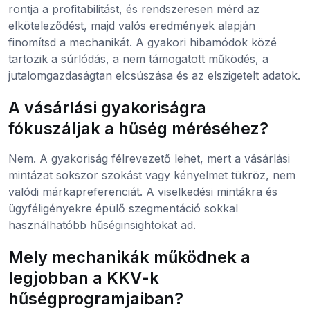
rontja a profitabilitást, és rendszeresen mérd az
elköteleződést, majd valós eredmények alapján
finomítsd a mechanikát. A gyakori hibamódok közé
tartozik a súrlódás, a nem támogatott működés, a
jutalomgazdaságtan elcsúszása és az elszigetelt adatok.
A vásárlási gyakoriságra
fókuszáljak a hűség méréséhez?
Nem. A gyakoriság félrevezető lehet, mert a vásárlási
mintázat sokszor szokást vagy kényelmet tükröz, nem
valódi márkapreferenciát. A viselkedési mintákra és
ügyféligényekre épülő szegmentáció sokkal
használhatóbb hűséginsightokat ad.
Mely mechanikák működnek a
legjobban a KKV-k
hűségprogramjaiban?