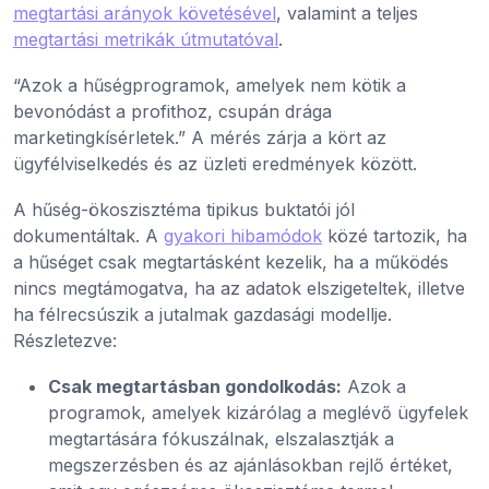
megtartási arányok követésével
, valamint a teljes
megtartási metrikák útmutatóval
.
“Azok a hűségprogramok, amelyek nem kötik a
bevonódást a profithoz, csupán drága
marketingkísérletek.” A mérés zárja a kört az
ügyfélviselkedés és az üzleti eredmények között.
A hűség-ökoszisztéma tipikus buktatói jól
dokumentáltak. A
gyakori hibamódok
közé tartozik, ha
a hűséget csak megtartásként kezelik, ha a működés
nincs megtámogatva, ha az adatok elszigeteltek, illetve
ha félrecsúszik a jutalmak gazdasági modellje.
Részletezve:
Csak megtartásban gondolkodás:
Azok a
programok, amelyek kizárólag a meglévő ügyfelek
megtartására fókuszálnak, elszalasztják a
megszerzésben és az ajánlásokban rejlő értéket,