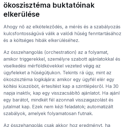
ökoszisztéma buktatóinak
elkerülése
Ahogy nő az elköteleződés, a mérés és a szabályozás
kulcsfontosságúvá válik a valódi hűség fenntartásához
és a költséges hibák elkerüléséhez.
Az összehangolás (orchestration) az a folyamat,
amikor triggerekkel, személyre szabott ajánlatokkal és
viselkedési mérföldkövekkel vezeted végig az
ügyfeleket a hűségútjukon. Tekints rá úgy, mint az
ökoszisztéma logikájára: amikor egy ügyfél elér egy
költési küszöböt, értesítést kap a szintlépésről. Ha 30
napja inaktív, kap egy visszacsábító ajánlatot. Ha ajánl
egy barátot, mindkét fél azonnali visszaigazolást és
jutalmat kap. Ezek nem kézi feladatok; automatizált
szabályok, amelyek folyamatosan futnak.
Az összehangolás csak akkor hoz eredményt, ha