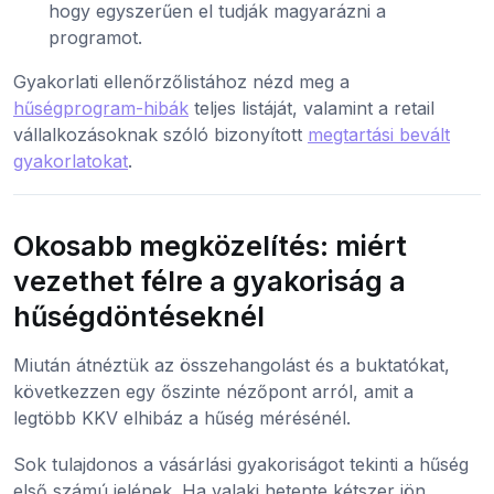
hogy egyszerűen el tudják magyarázni a
programot.
Gyakorlati ellenőrzőlistához nézd meg a
hűségprogram-hibák
teljes listáját, valamint a retail
vállalkozásoknak szóló bizonyított
megtartási bevált
gyakorlatokat
.
Okosabb megközelítés: miért
vezethet félre a gyakoriság a
hűségdöntéseknél
Miután átnéztük az összehangolást és a buktatókat,
következzen egy őszinte nézőpont arról, amit a
legtöbb KKV elhibáz a hűség mérésénél.
Sok tulajdonos a vásárlási gyakoriságot tekinti a hűség
első számú jelének. Ha valaki hetente kétszer jön,