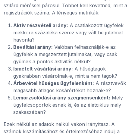
szilárd méréssel párosul. Többet kell követned, mint a
regisztrációk száma. A lényeges metrikák:
Aktív részvételi arány:
A csatlakozott ügyfelek
mekkora százaléka szerez vagy vált be jutalmat
havonta?
Beváltási arány:
Valóban felhasználják-e az
ügyfelek a megszerzett jutalmakat, vagy csak
gyűlnek a pontok aktivitás nélkül?
Ismételt vásárlási arány:
A hűségtagok
gyakrabban vásárolnak-e, mint a nem tagok?
Árbevétel hűséges ügyfelenként:
A résztvevők
magasabb átlagos kosárértéket hoznak-e?
Lemorzsolódási arány szegmensenként:
Mely
ügyfélcsoportok esnek ki, és az életciklus mely
szakaszában?
Ezek nélkül az adatok nélkül vakon irányítasz. A
számok kiszámításához és értelmezéséhez indulj a