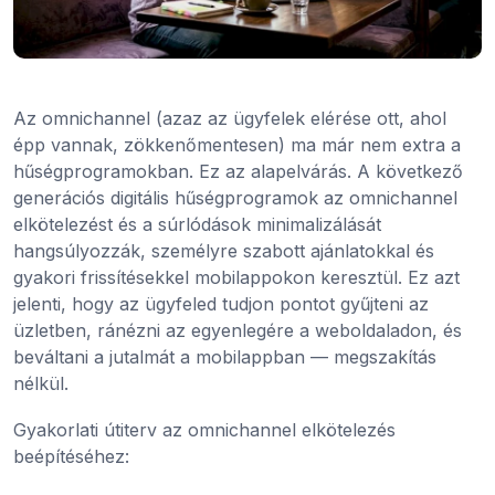
Az omnichannel (azaz az ügyfelek elérése ott, ahol
épp vannak, zökkenőmentesen) ma már nem extra a
hűségprogramokban. Ez az alapelvárás. A következő
generációs digitális hűségprogramok az omnichannel
elkötelezést és a súrlódások minimalizálását
hangsúlyozzák, személyre szabott ajánlatokkal és
gyakori frissítésekkel mobilappokon keresztül. Ez azt
jelenti, hogy az ügyfeled tudjon pontot gyűjteni az
üzletben, ránézni az egyenlegére a weboldaladon, és
beváltani a jutalmát a mobilappban — megszakítás
nélkül.
Gyakorlati útiterv az omnichannel elkötelezés
beépítéséhez: