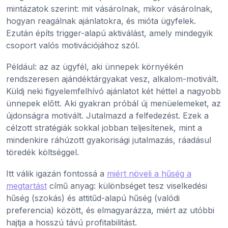
mintázatok szerint: mit vásárolnak, mikor vásárolnak,
hogyan reagálnak ajánlatokra, és mióta ügyfelek.
Ezután építs trigger-alapú aktiválást, amely mindegyik
csoport valós motivációjához szól.
Például: az az ügyfél, aki ünnepek környékén
rendszeresen ajándéktárgyakat vesz, alkalom-motivált.
Küldj neki figyelemfelhívó ajánlatot két héttel a nagyobb
ünnepek előtt. Aki gyakran próbál új menüelemeket, az
újdonságra motivált. Jutalmazd a felfedezést. Ezek a
célzott stratégiák sokkal jobban teljesítenek, mint a
mindenkire ráhúzott gyakorisági jutalmazás, ráadásul
töredék költséggel.
Itt válik igazán fontossá a
miért növeli a hűség a
megtartást
című anyag: különbséget tesz viselkedési
hűség (szokás) és attitűd-alapú hűség (valódi
preferencia) között, és elmagyarázza, miért az utóbbi
hajtja a hosszú távú profitabilitást.