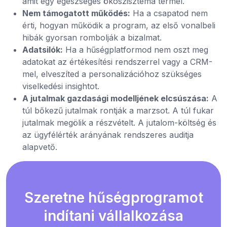
amit egy egészséges ökoszisztéma termel.
Nem támogatott működés:
Ha a csapatod nem
érti, hogyan működik a program, az első vonalbeli
hibák gyorsan rombolják a bizalmat.
Adatsilók:
Ha a hűségplatformod nem oszt meg
adatokat az értékesítési rendszerrel vagy a CRM-
mel, elveszíted a personalizációhoz szükséges
viselkedési insightot.
A jutalmak gazdasági modelljének elcsúszása:
A
túl bőkezű jutalmak rontják a marzsot. A túl fukar
jutalmak megölik a részvételt. A jutalom-költség és
az ügyfélérték arányának rendszeres auditja
alapvető.
Szeretne hűségprogramot
indítani vállalkozása