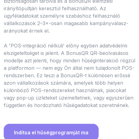
biztonságosan tárolva és a BonusQR elemzési
irányítópultján keresztül felhasználható. Az
ügyféladatokat személyre szabáshoz felhasználó
vállalkozások 2–3×-osan magasabb kampányválasz-
arányokat érnek el.
A 'POS-integráció nélküli' előny egyben adatvédelmi
elszigeteltséget is jelent. A BonusQR QR-beolvasásos
modellje azt jelenti, hogy minden hűséginterakció rögzül
a platformon — nem egy Ön által nem tulajdonolt POS-
rendszerben. Ez teszi a BonusQR-t különösen erőssé
azon vállalkozások számára, amelyek több helyen
különböző POS-rendszereket használnak, piacokat
vagy pop-up üzleteket üzemeltetnek, vagy egyszerűen
független és hordozható hűségadatokat szeretnének.
Indítsa el hűségprogramját ma