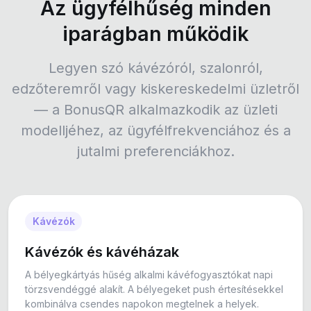
Az ügyfélhűség minden
iparágban működik
Legyen szó kávézóról, szalonról,
edzőteremről vagy kiskereskedelmi üzletről
— a BonusQR alkalmazkodik az üzleti
modelljéhez, az ügyfélfrekvenciához és a
jutalmi preferenciákhoz.
Kávézók
Kávézók és kávéházak
A bélyegkártyás hűség alkalmi kávéfogyasztókat napi
törzsvendéggé alakít. A bélyegeket push értesítésekkel
kombinálva csendes napokon megtelnek a helyek.