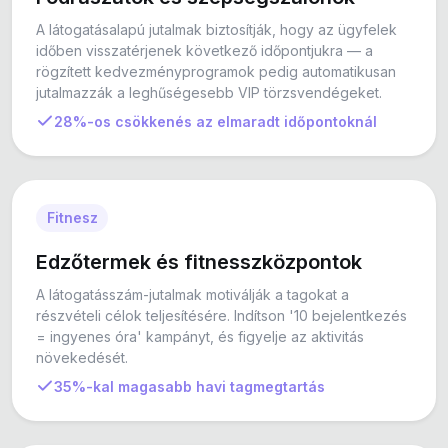
A látogatásalapú jutalmak biztosítják, hogy az ügyfelek
időben visszatérjenek következő időpontjukra — a
rögzített kedvezményprogramok pedig automatikusan
jutalmazzák a leghűségesebb VIP törzsvendégeket.
28%-os csökkenés az elmaradt időpontoknál
Fitnesz
Edzőtermek és fitnesszközpontok
A látogatásszám-jutalmak motiválják a tagokat a
részvételi célok teljesítésére. Indítson '10 bejelentkezés
= ingyenes óra' kampányt, és figyelje az aktivitás
növekedését.
35%-kal magasabb havi tagmegtartás