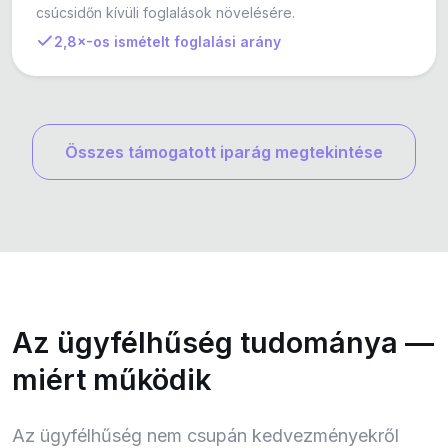
csúcsidőn kívüli foglalások növelésére.
2,8×-os ismételt foglalási arány
Összes támogatott iparág megtekintése
Az ügyfélhűség tudománya —
miért működik
Az ügyfélhűség nem csupán kedvezményekről