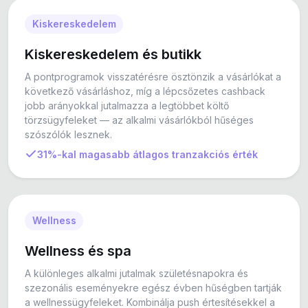
Kiskereskedelem
Kiskereskedelem és butikk
A pontprogramok visszatérésre ösztönzik a vásárlókat a
következő vásárláshoz, míg a lépcsőzetes cashback
jobb arányokkal jutalmazza a legtöbbet költő
törzsügyfeleket — az alkalmi vásárlókból hűséges
szószólók lesznek.
31%-kal magasabb átlagos tranzakciós érték
Wellness
Wellness és spa
A különleges alkalmi jutalmak születésnapokra és
szezonális eseményekre egész évben hűségben tartják
a wellnessügyfeleket. Kombinálja push értesítésekkel a