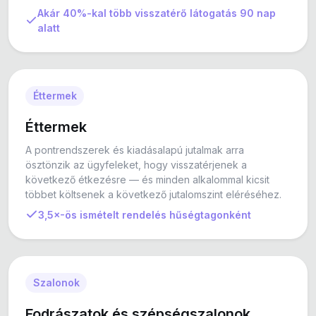
Akár 40%-kal több visszatérő látogatás 90 nap
alatt
Éttermek
Éttermek
A pontrendszerek és kiadásalapú jutalmak arra
ösztönzik az ügyfeleket, hogy visszatérjenek a
következő étkezésre — és minden alkalommal kicsit
többet költsenek a következő jutalomszint eléréséhez.
3,5×-ös ismételt rendelés hűségtagonként
Szalonok
Fodrászatok és szépségszalonok