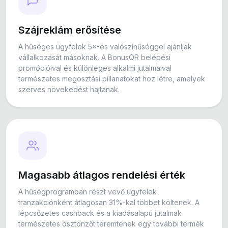
Szájreklám erősítése
A hűséges ügyfelek 5×-ös valószínűséggel ajánlják
vállalkozását másoknak. A BonusQR belépési
promócióival és különleges alkalmi jutalmaival
természetes megosztási pillanatokat hoz létre, amelyek
szerves növekedést hajtanak.
Magasabb átlagos rendelési érték
A hűségprogramban részt vevő ügyfelek
tranzakciónként átlagosan 31%-kal többet költenek. A
lépcsőzetes cashback és a kiadásalapú jutalmak
természetes ösztönzőt teremtenek egy további termék