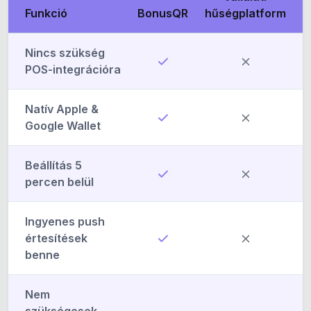
Funkció
BonusQR
hűségplatform
Nincs szükség
POS-integrációra
Natív Apple &
Google Wallet
Beállítás 5
percen belül
Ingyenes push
értesítések
benne
Nem
szükségesek