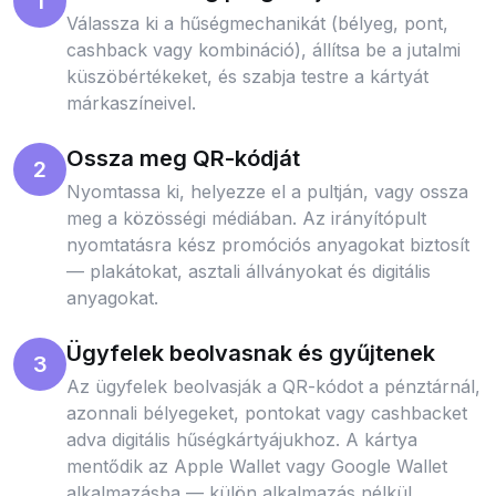
1
Válassza ki a hűségmechanikát (bélyeg, pont,
cashback vagy kombináció), állítsa be a jutalmi
küszöbértékeket, és szabja testre a kártyát
márkaszíneivel.
Ossza meg QR-kódját
2
Nyomtassa ki, helyezze el a pultján, vagy ossza
meg a közösségi médiában. Az irányítópult
nyomtatásra kész promóciós anyagokat biztosít
— plakátokat, asztali állványokat és digitális
anyagokat.
Ügyfelek beolvasnak és gyűjtenek
3
Az ügyfelek beolvasják a QR-kódot a pénztárnál,
azonnali bélyegeket, pontokat vagy cashbacket
adva digitális hűségkártyájukhoz. A kártya
mentődik az Apple Wallet vagy Google Wallet
alkalmazásba — külön alkalmazás nélkül.