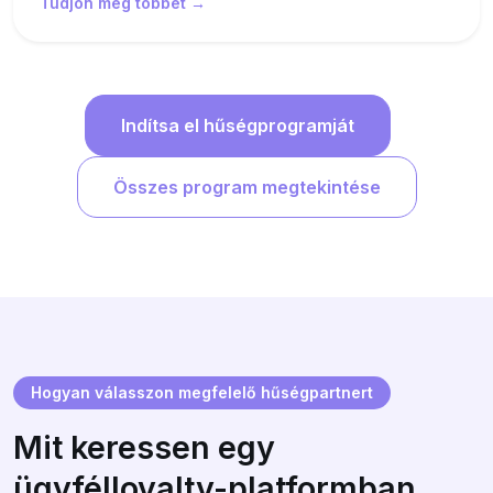
Tudjon meg többet →
Indítsa el hűségprogramját
Összes program megtekintése
Hogyan válasszon megfelelő hűségpartnert
Mit keressen egy
ügyfélloyalty-platformban