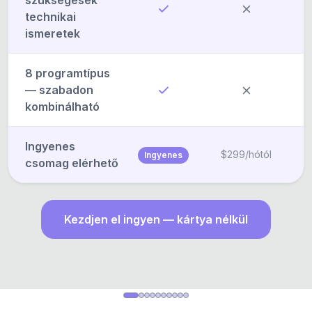
technikai
ismeretek
8 programtípus
— szabadon
kombinálható
Ingyenes
$299/hótól
Ingyenes
csomag elérhető
Kezdjen el ingyen — kártya nélkül