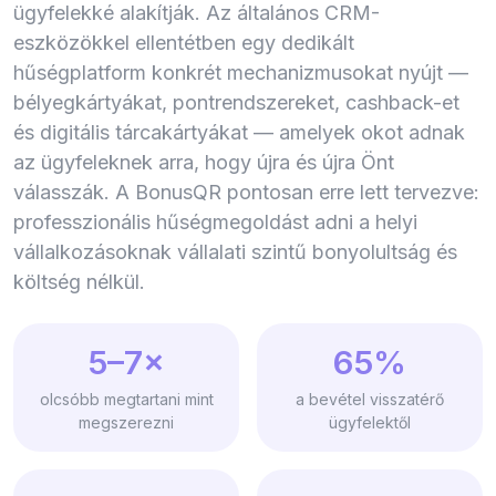
ügyfelekké alakítják. Az általános CRM-
eszközökkel ellentétben egy dedikált
hűségplatform konkrét mechanizmusokat nyújt —
bélyegkártyákat, pontrendszereket, cashback-et
és digitális tárcakártyákat — amelyek okot adnak
az ügyfeleknek arra, hogy újra és újra Önt
válasszák. A BonusQR pontosan erre lett tervezve:
professzionális hűségmegoldást adni a helyi
vállalkozásoknak vállalati szintű bonyolultság és
költség nélkül.
5–7×
65%
olcsóbb megtartani mint
a bevétel visszatérő
megszerezni
ügyfelektől