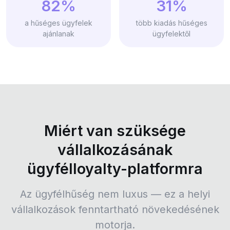
82%
31%
a hűséges ügyfelek
több kiadás hűséges
ajánlanak
ügyfelektől
Miért van szüksége
vállalkozásának
ügyfélloyalty-platformra
Az ügyfélhűség nem luxus — ez a helyi
vállalkozások fenntartható növekedésének
motorja.