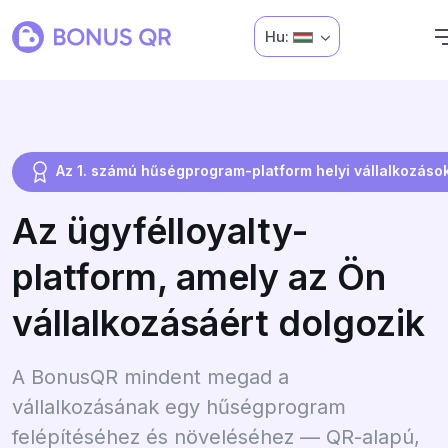
Hu:
Az 1. számú hűségprogram-platform helyi vállalkozáso
Az ügyfélloyalty-
platform, amely az Ön
vállalkozásáért dolgozik
A BonusQR mindent megad a
vállalkozásának egy hűségprogram
felépítéséhez és növeléséhez — QR-alapú,