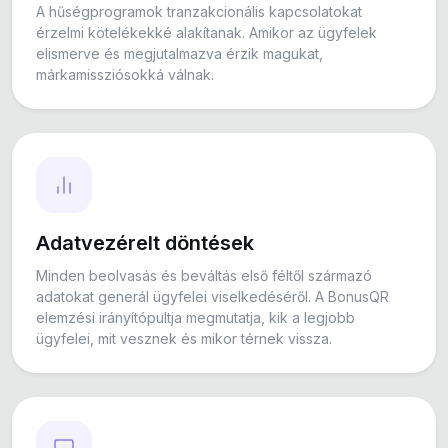
A hűségprogramok tranzakcionális kapcsolatokat
érzelmi kötelékekké alakítanak. Amikor az ügyfelek
elismerve és megjutalmazva érzik magukat,
márkamissziósokká válnak.
Adatvezérelt döntések
Minden beolvasás és beváltás első féltől származó
adatokat generál ügyfelei viselkedéséről. A BonusQR
elemzési irányítópultja megmutatja, kik a legjobb
ügyfelei, mit vesznek és mikor térnek vissza.