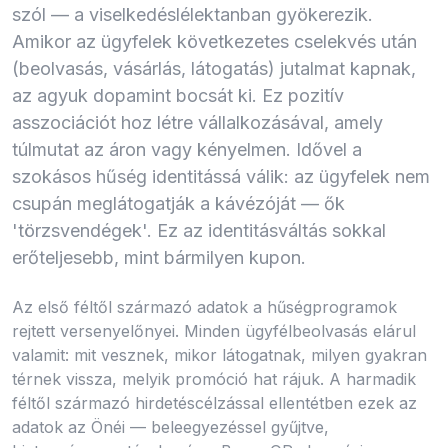
szól — a viselkedéslélektanban gyökerezik.
Amikor az ügyfelek következetes cselekvés után
(beolvasás, vásárlás, látogatás) jutalmat kapnak,
az agyuk dopamint bocsát ki. Ez pozitív
asszociációt hoz létre vállalkozásával, amely
túlmutat az áron vagy kényelmen. Idővel a
szokásos hűség identitássá válik: az ügyfelek nem
csupán meglátogatják a kávézóját — ők
'törzsvendégek'. Ez az identitásváltás sokkal
erőteljesebb, mint bármilyen kupon.
Az első féltől származó adatok a hűségprogramok
rejtett versenyelőnyei. Minden ügyfélbeolvasás elárul
valamit: mit vesznek, mikor látogatnak, milyen gyakran
térnek vissza, melyik promóció hat rájuk. A harmadik
féltől származó hirdetéscélzással ellentétben ezek az
adatok az Önéi — beleegyezéssel gyűjtve,