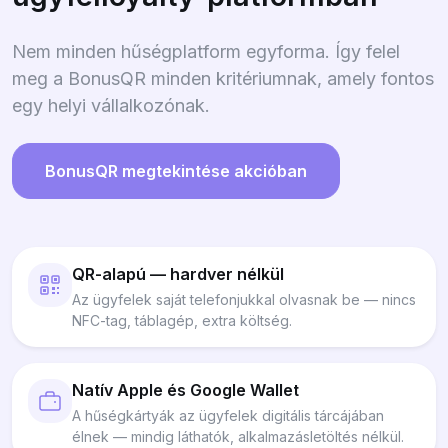
Nem minden hűségplatform egyforma. Így felel
meg a BonusQR minden kritériumnak, amely fontos
egy helyi vállalkozónak.
BonusQR megtekintése akcióban
QR-alapú — hardver nélkül
Az ügyfelek saját telefonjukkal olvasnak be — nincs
NFC-tag, táblagép, extra költség.
Natív Apple és Google Wallet
A hűségkártyák az ügyfelek digitális tárcájában
élnek — mindig láthatók, alkalmazásletöltés nélkül.