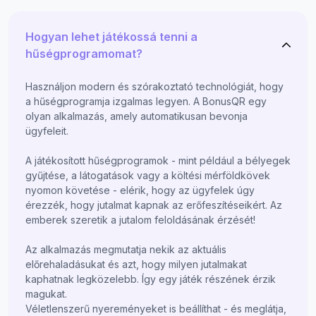
Hogyan lehet játékossá tenni a
hűségprogramomat?
Használjon modern és szórakoztató technológiát, hogy
a hűségprogramja izgalmas legyen. A BonusQR egy
olyan alkalmazás, amely automatikusan bevonja
ügyfeleit.
A játékosított hűségprogramok - mint például a bélyegek
gyűjtése, a látogatások vagy a költési mérföldkövek
nyomon követése - elérik, hogy az ügyfelek úgy
érezzék, hogy jutalmat kapnak az erőfeszítéseikért. Az
emberek szeretik a jutalom feloldásának érzését!
Az alkalmazás megmutatja nekik az aktuális
előrehaladásukat és azt, hogy milyen jutalmakat
kaphatnak legközelebb. Így egy játék részének érzik
magukat.
Véletlenszerű nyereményeket is beállíthat - és meglátja,