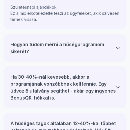
Születésnapi ajándékok
Ez a mix elkötelezetté teszi az ügyfeleket, akik szívesen
térnek vissza.
Hogyan tudom mérni a hűségprogramom
sikerét?
Ha 30-40%-nál kevesebb, akkor a
programjának vonzóbbnak kell lennie. Egy
üdvözlő utalvány segíthet - akár egy ingyenes
BonusQR-fiókkal is.
A hűséges tagok általában 12-40%-kal többet