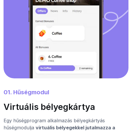
01. Hűségmodul
Virtuális bélyegkártya
Egy hűségprogram alkalmazás bélyegkártyás
hűségmodulja
virtuális bélyegekkel jutalmazza a