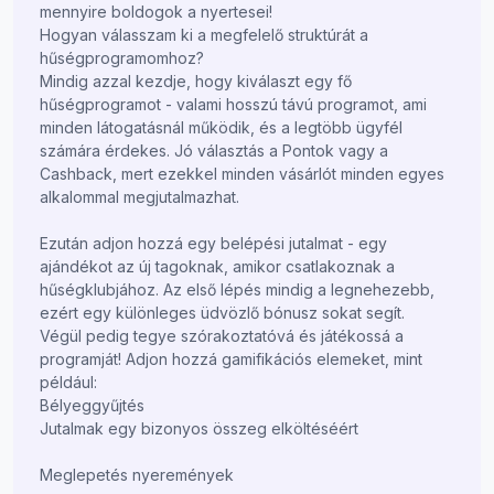
mennyire boldogok a nyertesei!
Hogyan válasszam ki a megfelelő struktúrát a
hűségprogramomhoz?
Mindig azzal kezdje, hogy kiválaszt egy fő
hűségprogramot - valami hosszú távú programot, ami
minden látogatásnál működik, és a legtöbb ügyfél
számára érdekes. Jó választás a Pontok vagy a
Cashback, mert ezekkel minden vásárlót minden egyes
alkalommal megjutalmazhat.
Ezután adjon hozzá egy belépési jutalmat - egy
ajándékot az új tagoknak, amikor csatlakoznak a
hűségklubjához. Az első lépés mindig a legnehezebb,
ezért egy különleges üdvözlő bónusz sokat segít.
Végül pedig tegye szórakoztatóvá és játékossá a
programját! Adjon hozzá gamifikációs elemeket, mint
például:
Bélyeggyűjtés
Jutalmak egy bizonyos összeg elköltéséért
Meglepetés nyeremények