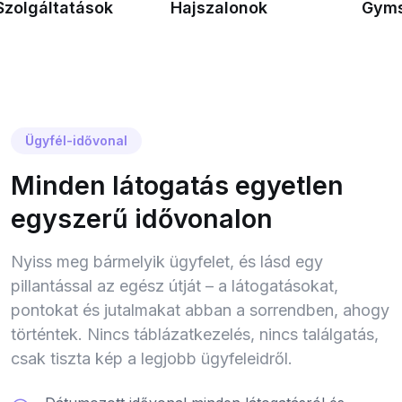
ások
Hajszalonok
Gyms
Ügyfél-idővonal
Minden látogatás egyetlen
egyszerű idővonalon
Nyiss meg bármelyik ügyfelet, és lásd egy
pillantással az egész útját – a látogatásokat,
pontokat és jutalmakat abban a sorrendben, ahogy
történtek. Nincs táblázatkezelés, nincs találgatás,
csak tiszta kép a legjobb ügyfeleidről.