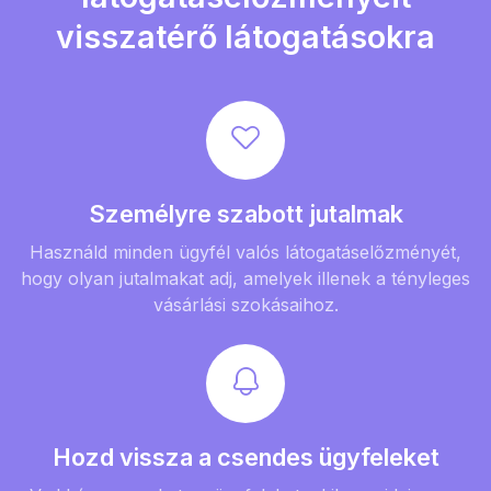
visszatérő látogatásokra
Személyre szabott jutalmak
Használd minden ügyfél valós látogatáselőzményét,
hogy olyan jutalmakat adj, amelyek illenek a tényleges
vásárlási szokásaihoz.
Hozd vissza a csendes ügyfeleket