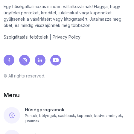
Egy hűségalkalmazás minden vállalkozásnak! Hagyja, hogy
ügyfelei pontokat, kreditet, jutalmakat vagy kuponokat
gyűjtsenek a vásárlásért vagy látogatásért. Jutalmazza meg
őket, és mindig visszajönnek még többször!
|
Szolgáltatási feltételek
Privacy Policy
© All rights reserved.
Menu
Hűségprogramok
Pontok, bélyegek, cashback, kuponok, kedvezmények,
jutalmak...