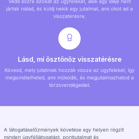
Vedd észre azokat az ügyfeleket, akik egy ideje nem
jártak nálad, és küldj nekik egy jutalmat, ami okot ad a
visszatérésre.
Lásd, mi ösztönöz visszatérésre
Kövesd, mely jutalmak hozzák vissza az ügyfeleket, így
megismételheted, ami működik, és megjutalmazhatod a
törzsvendégeidet.
A látogatáselőzmények követése egy helyen rögzít
minden ügyféllátogatást, pontjutalmat és