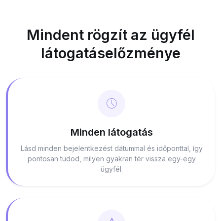
Mindent rögzít az ügyfél
látogatáselőzménye
Minden látogatás
Lásd minden bejelentkezést dátummal és időponttal, így
pontosan tudod, milyen gyakran tér vissza egy-egy
ügyfél.