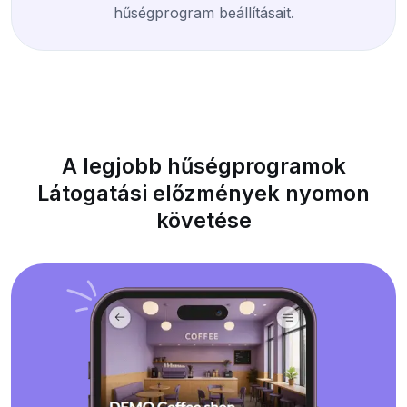
hűségprogram beállításait.
A legjobb hűségprogramok
Látogatási előzmények nyomon
követése