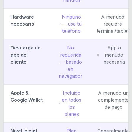
Hardware
Ninguno
A menudo
necesario
— usa tu
requiere
teléfono
terminal/tablet
Descarga de
No
App a
app del
requerida
menudo
cliente
— basado
necesaria
en
navegador
Apple &
Incluido
A menudo un
Google Wallet
en todos
complemento
los
de pago
planes
Nivel inicial
Plan
Generalmente