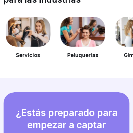
Servicios
Peluquerías
Gimn
¿Estás preparado para
empezar a captar