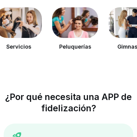
cios
Peluquerías
Gimnasios
¿Por qué necesita una APP de
fidelización?