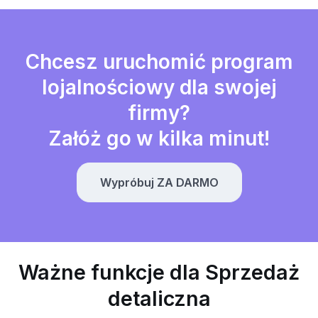
Chcesz uruchomić program
lojalnościowy dla swojej
firmy?
Załóż go w kilka minut!
Wypróbuj ZA DARMO
Ważne funkcje dla Sprzedaż
detaliczna