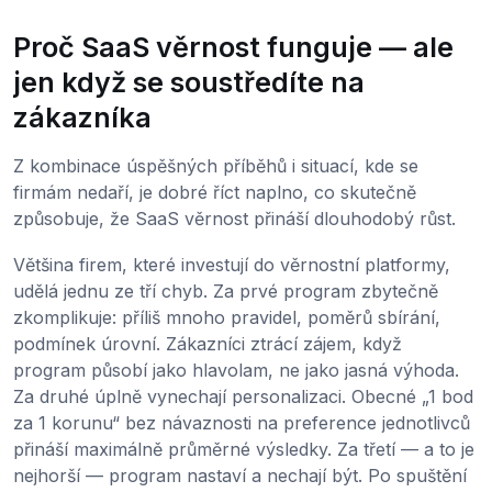
Proč SaaS věrnost funguje — ale
jen když se soustředíte na
zákazníka
Z kombinace úspěšných příběhů i situací, kde se
firmám nedaří, je dobré říct naplno, co skutečně
způsobuje, že SaaS věrnost přináší dlouhodobý růst.
Většina firem, které investují do věrnostní platformy,
udělá jednu ze tří chyb. Za prvé program zbytečně
zkomplikuje: příliš mnoho pravidel, poměrů sbírání,
podmínek úrovní. Zákazníci ztrácí zájem, když
program působí jako hlavolam, ne jako jasná výhoda.
Za druhé úplně vynechají personalizaci. Obecné „1 bod
za 1 korunu“ bez návaznosti na preference jednotlivců
přináší maximálně průměrné výsledky. Za třetí — a to je
nejhorší — program nastaví a nechají být. Po spuštění