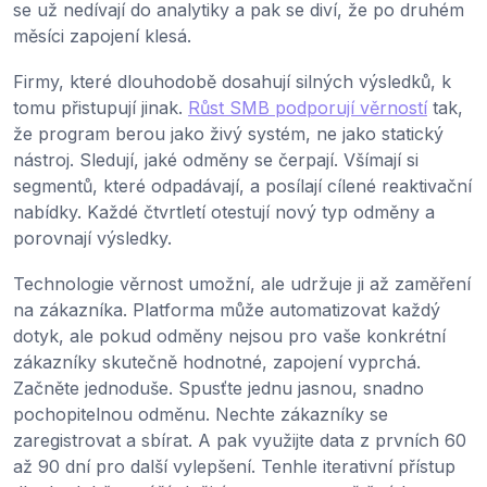
se už nedívají do analytiky a pak se diví, že po druhém
měsíci zapojení klesá.
Firmy, které dlouhodobě dosahují silných výsledků, k
tomu přistupují jinak.
Růst SMB podporují věrností
tak,
že program berou jako živý systém, ne jako statický
nástroj. Sledují, jaké odměny se čerpají. Všímají si
segmentů, které odpadávají, a posílají cílené reaktivační
nabídky. Každé čtvrtletí otestují nový typ odměny a
porovnají výsledky.
Technologie věrnost umožní, ale udržuje ji až zaměření
na zákazníka. Platforma může automatizovat každý
dotyk, ale pokud odměny nejsou pro vaše konkrétní
zákazníky skutečně hodnotné, zapojení vyprchá.
Začněte jednoduše. Spusťte jednu jasnou, snadno
pochopitelnou odměnu. Nechte zákazníky se
zaregistrovat a sbírat. A pak využijte data z prvních 60
až 90 dní pro další vylepšení. Tenhle iterativní přístup