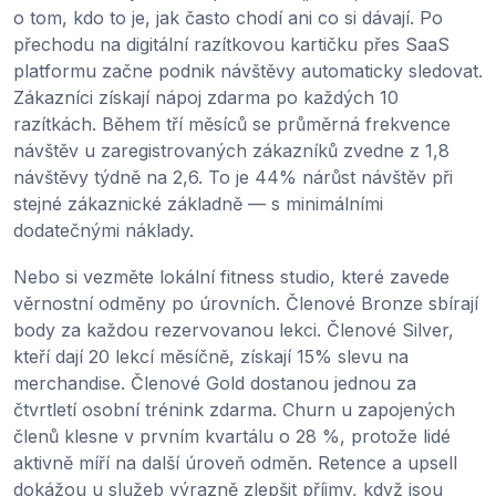
o tom, kdo to je, jak často chodí ani co si dávají. Po
přechodu na digitální razítkovou kartičku přes SaaS
platformu začne podnik návštěvy automaticky sledovat.
Zákazníci získají nápoj zdarma po každých 10
razítkách. Během tří měsíců se průměrná frekvence
návštěv u zaregistrovaných zákazníků zvedne z 1,8
návštěvy týdně na 2,6. To je 44% nárůst návštěv při
stejné zákaznické základně — s minimálními
dodatečnými náklady.
Nebo si vezměte lokální fitness studio, které zavede
věrnostní odměny po úrovních. Členové Bronze sbírají
body za každou rezervovanou lekci. Členové Silver,
kteří dají 20 lekcí měsíčně, získají 15% slevu na
merchandise. Členové Gold dostanou jednou za
čtvrtletí osobní trénink zdarma. Churn u zapojených
členů klesne v prvním kvartálu o 28 %, protože lidé
aktivně míří na další úroveň odměn. Retence a upsell
dokážou u služeb výrazně zlepšit příjmy, když jsou