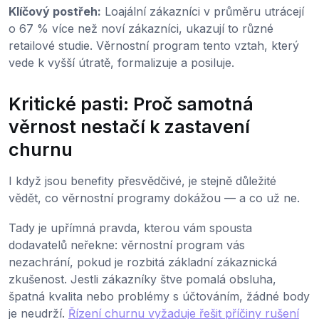
Klíčový postřeh:
Loajální zákazníci v průměru utrácejí
o 67 % více než noví zákazníci, ukazují to různé
retailové studie. Věrnostní program tento vztah, který
vede k vyšší útratě, formalizuje a posiluje.
Kritické pasti: Proč samotná
věrnost nestačí k zastavení
churnu
I když jsou benefity přesvědčivé, je stejně důležité
vědět, co věrnostní programy dokážou — a co už ne.
Tady je upřímná pravda, kterou vám spousta
dodavatelů neřekne: věrnostní program vás
nezachrání, pokud je rozbitá základní zákaznická
zkušenost. Jestli zákazníky štve pomalá obsluha,
špatná kvalita nebo problémy s účtováním, žádné body
je neudrží.
Řízení churnu vyžaduje řešit příčiny rušení