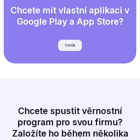
Chcete mít vlastní aplikaci v
Google Play a App Store?
Ceník
Chcete spustit věrnostní
program pro svou firmu?
Založíte ho během několika