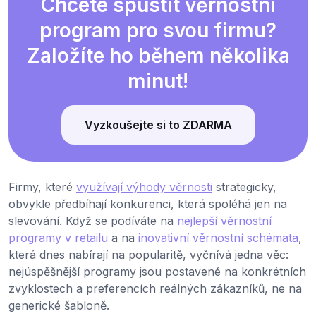
Chcete spustit věrnostní
program pro svou firmu?
Založíte ho během několika
minut!
Vyzkoušejte si to ZDARMA
Firmy, které
využívají výhody věrnosti
strategicky,
obvykle předbíhají konkurenci, která spoléhá jen na
slevování. Když se podíváte na
nejlepší věrnostní
programy v retailu
a na
inovativní věrnostní schémata
,
která dnes nabírají na popularitě, vyčnívá jedna věc:
nejúspěšnější programy jsou postavené na konkrétních
zvyklostech a preferencích reálných zákazníků, ne na
generické šabloně.