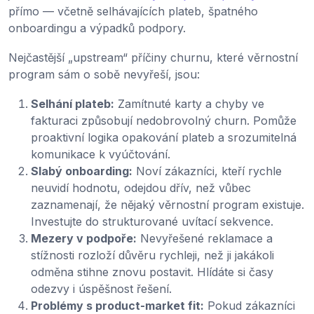
přímo — včetně selhávajících plateb, špatného
onboardingu a výpadků podpory.
Nejčastější „upstream“ příčiny churnu, které věrnostní
program sám o sobě nevyřeší, jsou:
Selhání plateb:
Zamítnuté karty a chyby ve
fakturaci způsobují nedobrovolný churn. Pomůže
proaktivní logika opakování plateb a srozumitelná
komunikace k vyúčtování.
Slabý onboarding:
Noví zákazníci, kteří rychle
neuvidí hodnotu, odejdou dřív, než vůbec
zaznamenají, že nějaký věrnostní program existuje.
Investujte do strukturované uvítací sekvence.
Mezery v podpoře:
Nevyřešené reklamace a
stížnosti rozloží důvěru rychleji, než ji jakákoli
odměna stihne znovu postavit. Hlídáte si časy
odezvy i úspěšnost řešení.
Problémy s product-market fit:
Pokud zákazníci