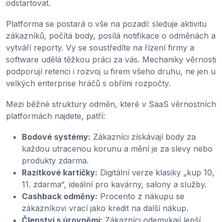
odstartovat.
Platforma se postará o vše na pozadí: sleduje aktivitu
zákazníků, počítá body, posílá notifikace o odměnách a
vytváří reporty. Vy se soustředíte na řízení firmy a
software udělá těžkou práci za vás. Mechaniky věrnosti
podporují retenci i rozvoj u firem všeho druhu, ne jen u
velkých enterprise hráčů s obřími rozpočty.
Mezi běžné struktury odměn, které v SaaS věrnostních
platformách najdete, patří:
Bodové systémy:
Zákazníci získávají body za
každou utracenou korunu a mění je za slevy nebo
produkty zdarma.
Razítkové kartičky:
Digitální verze klasiky „kup 10,
11. zdarma“, ideální pro kavárny, salony a služby.
Cashback odměny:
Procento z nákupu se
zákazníkovi vrací jako kredit na další nákup.
Členství s úrovněmi:
Zákazníci odemykají lepší