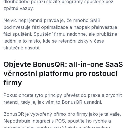
dlouhodobě poráží složité programy spuštěné bez
zpětné vazby.
Nejvíc nepříjemná pravda je, že mnoho SMB
podinvestuje fázi optimalizace a naopak přeinvestuje
fázi spuštění. Spuštění firmu nadchne, ale průběžné
ladění je to místo, kde se retenční zisky v čase
skutečně násobí.
Objevte BonusQR: all-in-one SaaS
věrnostní platformu pro rostoucí
firmy
Pokud chcete tyto principy převést do praxe a zrychlit
retenci, tady je, jak vám to BonusQR usnadní.
BonusQR je vytvořený přímo pro firmy jako je ta vaše.
Nepotřebuje integraci s POS, spustíte ho rychle a
poroste s vámi spolu s rozšiřující se zákaznickou