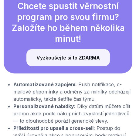
Chcete spustit věrnostní
program pro svou firmu?
Založíte ho během několika
minut!
Vyzkoušejte si to ZDARMA
Automatizované zapojení:
Push notifikace, e-
mailové připomínky a odměny za milníky odcházejí
automaticky, takže šetříte čas týmu.
Personalizované nabídky:
Díky datům můžete cílit
promo akce podle nákupních zvyklostí jednotlivců
— to dlouhodobě poráží generické slevy.
Příležitosti pro upsell a cross-sell:
Postup do
vyšší úrovně a akce s bonusovými body motivují