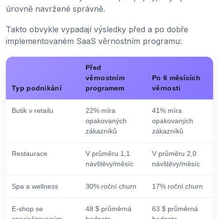
úrovně navržené správně.
Takto obvykle vypadají výsledky před a po dobře
implementovaném SaaS věrnostním programu:
Před
věrnostním
Po 6 měsících
Typ podnikání
programem
věrnosti
Butik v retailu
22% míra
41% míra
opakovaných
opakovaných
zákazníků
zákazníků
Restaurace
V průměru 1,1
V průměru 2,0
návštěvy/měsíc
návštěvy/měsíc
Spa a wellness
30% roční churn
17% roční churn
E-shop se
48 $ průměrná
63 $ průměrná
specializovaným
hodnota
hodnota