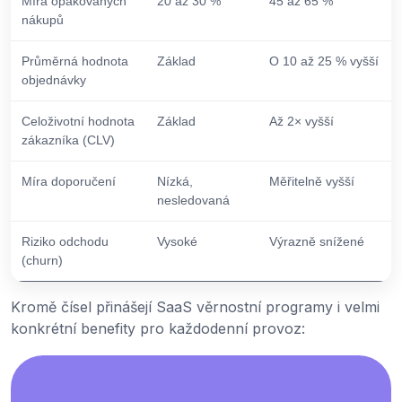
Míra opakovaných
20 až 30 %
45 až 65 %
nákupů
Průměrná hodnota
Základ
O 10 až 25 % vyšší
objednávky
Celoživotní hodnota
Základ
Až 2× vyšší
zákazníka (CLV)
Míra doporučení
Nízká,
Měřitelně vyšší
nesledovaná
Riziko odchodu
Vysoké
Výrazně snížené
(churn)
Kromě čísel přinášejí SaaS věrnostní programy i velmi
konkrétní benefity pro každodenní provoz: