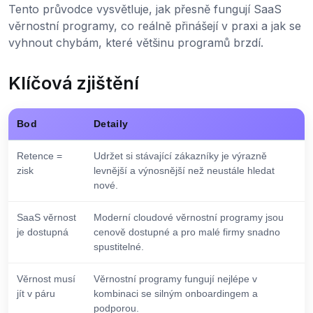
Tento průvodce vysvětluje, jak přesně fungují SaaS
věrnostní programy, co reálně přinášejí v praxi a jak se
vyhnout chybám, které většinu programů brzdí.
Klíčová zjištění
Bod
Detaily
Retence =
Udržet si stávající zákazníky je výrazně
zisk
levnější a výnosnější než neustále hledat
nové.
SaaS věrnost
Moderní cloudové věrnostní programy jsou
je dostupná
cenově dostupné a pro malé firmy snadno
spustitelné.
Věrnost musí
Věrnostní programy fungují nejlépe v
jít v páru
kombinaci se silným onboardingem a
podporou.