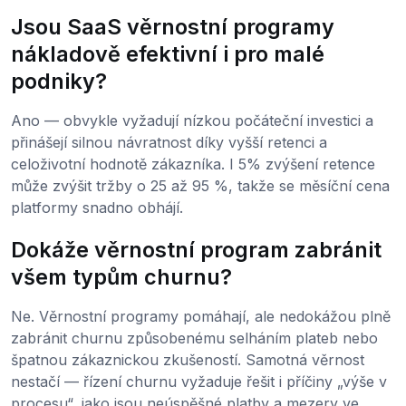
Jsou SaaS věrnostní programy
nákladově efektivní i pro malé
podniky?
Ano — obvykle vyžadují nízkou počáteční investici a
přinášejí silnou návratnost díky vyšší retenci a
celoživotní hodnotě zákazníka. I 5% zvýšení retence
může zvýšit tržby o 25 až 95 %, takže se měsíční cena
platformy snadno obhájí.
Dokáže věrnostní program zabránit
všem typům churnu?
Ne. Věrnostní programy pomáhají, ale nedokážou plně
zabránit churnu způsobenému selháním plateb nebo
špatnou zákaznickou zkušeností. Samotná věrnost
nestačí — řízení churnu vyžaduje řešit i příčiny „výše v
procesu“, jako jsou neúspěšné platby a mezery ve