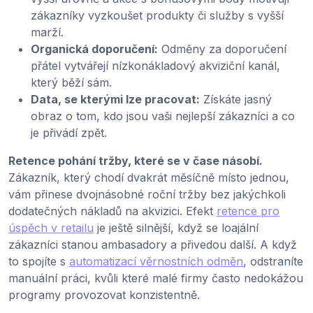
zákazníky vyzkoušet produkty či služby s vyšší
marží.
Organická doporučení:
Odměny za doporučení
přátel vytvářejí nízkonákladový akviziční kanál,
který běží sám.
Data, se kterými lze pracovat:
Získáte jasný
obraz o tom, kdo jsou vaši nejlepší zákazníci a co
je přivádí zpět.
Retence pohání tržby, které se v čase násobí.
Zákazník, který chodí dvakrát měsíčně místo jednou,
vám přinese dvojnásobné roční tržby bez jakýchkoli
dodatečných nákladů na akvizici. Efekt
retence pro
úspěch v retailu
je ještě silnější, když se loajální
zákazníci stanou ambasadory a přivedou další. A když
to spojíte s
automatizací věrnostních odměn
, odstraníte
manuální práci, kvůli které malé firmy často nedokážou
programy provozovat konzistentně.