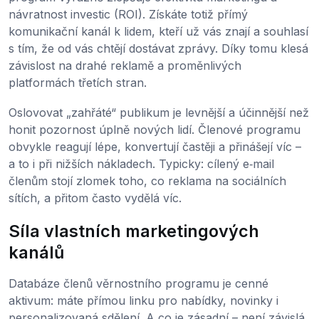
návratnost investic (ROI). Získáte totiž přímý
komunikační kanál k lidem, kteří už vás znají a souhlasí
s tím, že od vás chtějí dostávat zprávy. Díky tomu klesá
závislost na drahé reklamě a proměnlivých
platformách třetích stran.
Oslovovat „zahřáté“ publikum je levnější a účinnější než
honit pozornost úplně nových lidí. Členové programu
obvykle reagují lépe, konvertují častěji a přinášejí víc –
a to i při nižších nákladech. Typicky: cílený e‑mail
členům stojí zlomek toho, co reklama na sociálních
sítích, a přitom často vydělá víc.
Síla vlastních marketingových
kanálů
Databáze členů věrnostního programu je cenné
aktivum: máte přímou linku pro nabídky, novinky i
personalizovaná sdělení. A co je zásadní – není závislá