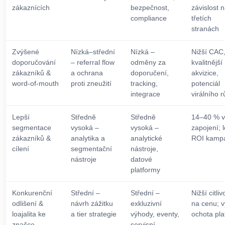
zákaznících
bezpečnost,
závislost 
compliance
třetích
stranách
Zvýšené
Nízká–střední
Nízká –
Nižší CAC
doporučování
– referral flow
odměny za
kvalitnější
zákazníků &
a ochrana
doporučení,
akvizice,
word‑of‑mouth
proti zneužití
tracking,
potenciál
integrace
virálního r
Lepší
Středně
Středně
14–40 % v
segmentace
vysoká –
vysoká –
zapojení; 
zákazníků &
analytika a
analytické
ROI kamp
cílení
segmentační
nástroje,
nástroje
datové
platformy
Konkurenční
Střední –
Střední –
Nižší citliv
odlišení &
návrh zážitku
exkluzivní
na cenu; v
loajalita ke
a tier strategie
výhody, eventy,
ochota plat
značce
servisní