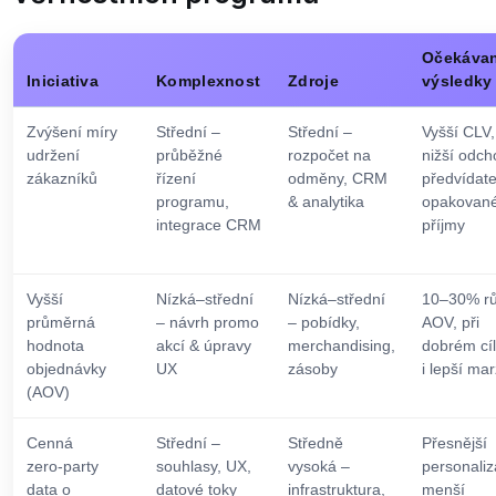
Očekáva
Iniciativa
Komplexnost
Zdroje
výsledky
Zvýšení míry
Střední –
Střední –
Vyšší CLV,
udržení
průběžné
rozpočet na
nižší odch
zákazníků
řízení
odměny, CRM
předvídate
programu,
& analytika
opakovan
integrace CRM
příjmy
Vyšší
Nízká–střední
Nízká–střední
10–30% rů
průměrná
– návrh promo
– pobídky,
AOV, při
hodnota
akcí & úpravy
merchandising,
dobrém cíl
objednávky
UX
zásoby
i lepší ma
(AOV)
Cenná
Střední –
Středně
Přesnější
zero‑party
souhlasy, UX,
vysoká –
personaliz
data o
datové toky
infrastruktura,
menší