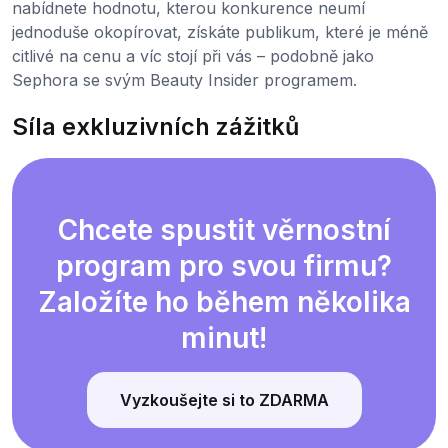
nabídnete hodnotu, kterou konkurence neumí
jednoduše okopírovat, získáte publikum, které je méně
citlivé na cenu a víc stojí při vás – podobně jako
Sephora se svým Beauty Insider programem.
Síla exkluzivních zážitků
Chcete spustit věrnostní
program pro svou firmu?
Založíte ho během několika
minut!
Vyzkoušejte si to ZDARMA