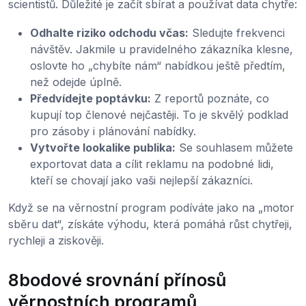
scientistů. Důležité je začít sbírat a používat data chytře:
Odhalte riziko odchodu včas:
Sledujte frekvenci
návštěv. Jakmile u pravidelného zákazníka klesne,
oslovte ho „chybíte nám“ nabídkou ještě předtím,
než odejde úplně.
Předvídejte poptávku:
Z reportů poznáte, co
kupují top členové nejčastěji. To je skvělý podklad
pro zásoby i plánování nabídky.
Vytvořte lookalike publika:
Se souhlasem můžete
exportovat data a cílit reklamu na podobné lidi,
kteří se chovají jako vaši nejlepší zákazníci.
Když se na věrnostní program podíváte jako na „motor
sběru dat“, získáte výhodu, která pomáhá růst chytřeji,
rychleji a ziskověji.
8bodové srovnání přínosů
věrnostních programů