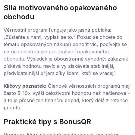
Síla motivovaného opakovaného
obchodu
Věrnostní program funguje jako jasná pobídka:
„Zůstaňte s námi, vyplatí se to.“ Pokud se chcete do
tématu opakovaných nákupů ponořit víc, podívejte se
na
účinné strategie pro zvýšení opakovaného
obchodu
. Výsledek je oboustranně výhodný: zákazník
získává hodnotu navíc a vy získáváte stabilnější,
předvídatelnější příjem díky lidem, kteří se vracejí.
Klíčový poznatek:
Členové věrnostních programů mají
často 5–10× vyšší celoživotní hodnotu než nečlenové –
a to je přesně ten finanční dopad, který dělá z retence
prioritu.
Praktické tipy s BonusQR
Program, který skutečně zvedá retenci, nevznikne