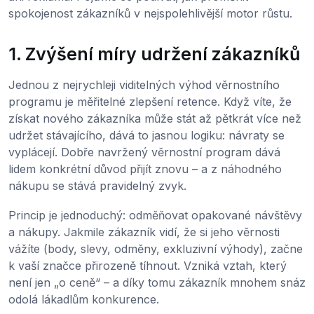
spokojenost zákazníků v nejspolehlivější motor růstu.
1. Zvýšení míry udržení zákazníků
Jednou z nejrychleji viditelných výhod věrnostního
programu je měřitelné zlepšení retence. Když víte, že
získat nového zákazníka může stát až pětkrát více než
udržet stávajícího, dává to jasnou logiku: návraty se
vyplácejí. Dobře navržený věrnostní program dává
lidem konkrétní důvod přijít znovu – a z náhodného
nákupu se stává pravidelný zvyk.
Princip je jednoduchý: odměňovat opakované návštěvy
a nákupy. Jakmile zákazník vidí, že si jeho věrnosti
vážíte (body, slevy, odměny, exkluzivní výhody), začne
k vaší značce přirozeně tíhnout. Vzniká vztah, který
není jen „o ceně“ – a díky tomu zákazník mnohem snáz
odolá lákadlům konkurence.