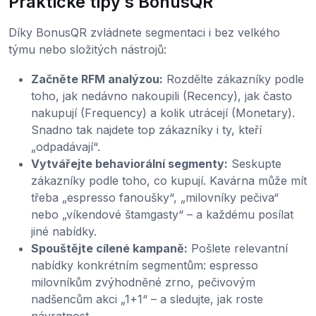
Praktické tipy s BonusQR
Díky BonusQR zvládnete segmentaci i bez velkého
týmu nebo složitých nástrojů:
Začněte RFM analýzou:
Rozdělte zákazníky podle
toho, jak nedávno nakoupili (Recency), jak často
nakupují (Frequency) a kolik utrácejí (Monetary).
Snadno tak najdete top zákazníky i ty, kteří
„odpadávají“.
Vytvářejte behaviorální segmenty:
Seskupte
zákazníky podle toho, co kupují. Kavárna může mít
třeba „espresso fanoušky“, „milovníky pečiva“
nebo „víkendové štamgasty“ – a každému posílat
jiné nabídky.
Spouštějte cílené kampaně:
Pošlete relevantní
nabídky konkrétním segmentům: espresso
milovníkům zvýhodněné zrno, pečivovým
nadšencům akci „1+1“ – a sledujte, jak roste