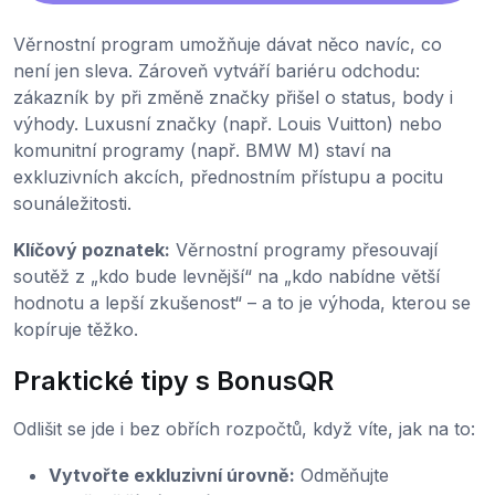
Věrnostní program umožňuje dávat něco navíc, co
není jen sleva. Zároveň vytváří bariéru odchodu:
zákazník by při změně značky přišel o status, body i
výhody. Luxusní značky (např. Louis Vuitton) nebo
komunitní programy (např. BMW M) staví na
exkluzivních akcích, přednostním přístupu a pocitu
sounáležitosti.
Klíčový poznatek:
Věrnostní programy přesouvají
soutěž z „kdo bude levnější“ na „kdo nabídne větší
hodnotu a lepší zkušenost“ – a to je výhoda, kterou se
kopíruje těžko.
Praktické tipy s BonusQR
Odlišit se jde i bez obřích rozpočtů, když víte, jak na to:
Vytvořte exkluzivní úrovně:
Odměňujte