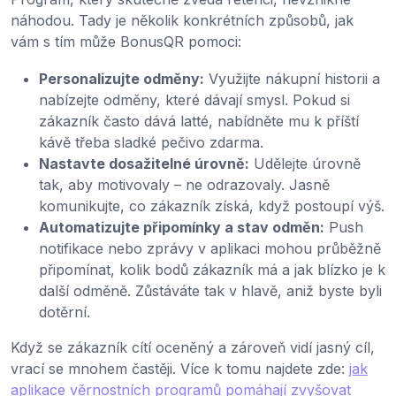
náhodou. Tady je několik konkrétních způsobů, jak
vám s tím může BonusQR pomoci:
Personalizujte odměny:
Využijte nákupní historii a
nabízejte odměny, které dávají smysl. Pokud si
zákazník často dává latté, nabídněte mu k příští
kávě třeba sladké pečivo zdarma.
Nastavte dosažitelné úrovně:
Udělejte úrovně
tak, aby motivovaly – ne odrazovaly. Jasně
komunikujte, co zákazník získá, když postoupí výš.
Automatizujte připomínky a stav odměn:
Push
notifikace nebo zprávy v aplikaci mohou průběžně
připomínat, kolik bodů zákazník má a jak blízko je k
další odměně. Zůstáváte tak v hlavě, aniž byste byli
dotěrní.
Když se zákazník cítí oceněný a zároveň vidí jasný cíl,
vrací se mnohem častěji. Více k tomu najdete zde:
jak
aplikace věrnostních programů pomáhají zvyšovat