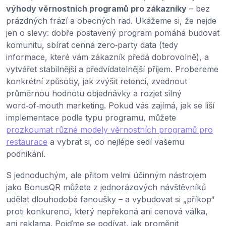
výhody věrnostních programů pro zákazníky
– bez
prázdných frází a obecných rad. Ukážeme si, že nejde
jen o slevy: dobře postavený program pomáhá budovat
komunitu, sbírat cenná zero‑party data (tedy
informace, které vám zákazník předá dobrovolně), a
vytvářet stabilnější a předvídatelnější příjem. Probereme
konkrétní způsoby, jak zvýšit retenci, zvednout
průměrnou hodnotu objednávky a rozjet silný
word‑of‑mouth marketing. Pokud vás zajímá, jak se liší
implementace podle typu programu, můžete
prozkoumat různé modely věrnostních programů pro
restaurace
a vybrat si, co nejlépe sedí vašemu
podnikání.
S jednoduchým, ale přitom velmi účinným nástrojem
jako BonusQR můžete z jednorázových návštěvníků
udělat dlouhodobé fanoušky – a vybudovat si „příkop“
proti konkurenci, který nepřekoná ani cenová válka,
ani reklama. Pojďme se podívat, jak proměnit