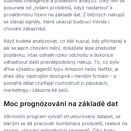
business intelligence a prediktivní analýzu. Díky nim se
posunete od „řešení problémů, když nastanou“ k
proaktivnímu řízení na základě dat. Z běžných nákupů
se stávají signály, které ukazují budoucí trendy i
chování zákazníků.
Když budete analyzovat, co lidé kupují, kdy přicházejí a
jak se jejich chování mění, dokážete lépe předvídat
poptávku, včas odhalit riziko odchodu a dokonce
odhadnout další pravděpodobný nákup. To, co bylo
dříve výsadou gigantů typu Amazon nebo Netflix, je
dnes díky nástrojům dostupné i menším firmám – a
pomáhá dělat chytřejší rozhodnutí o zásobách,
marketingu i zákaznické péči.
Moc prognózování na základě dat
Věrnostní program vytváří strukturovaný dataset, se
kterým se dá pracovat: kombinace produktů, reakce na
promo, chování jednotlivých segmentů. Díky tomu