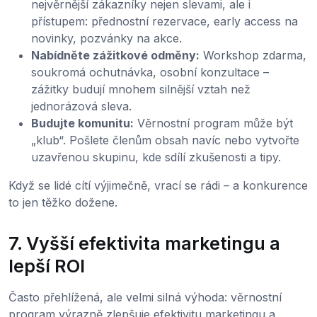
nejvěrnější zákazníky nejen slevami, ale i
přístupem: přednostní rezervace, early access na
novinky, pozvánky na akce.
Nabídněte zážitkové odměny:
Workshop zdarma,
soukromá ochutnávka, osobní konzultace –
zážitky budují mnohem silnější vztah než
jednorázová sleva.
Budujte komunitu:
Věrnostní program může být
„klub“. Pošlete členům obsah navíc nebo vytvořte
uzavřenou skupinu, kde sdílí zkušenosti a tipy.
Když se lidé cítí výjimečně, vrací se rádi – a konkurence
to jen těžko dožene.
7. Vyšší efektivita marketingu a
lepší ROI
Často přehlížená, ale velmi silná výhoda: věrnostní
program výrazně zlepšuje efektivitu marketingu a