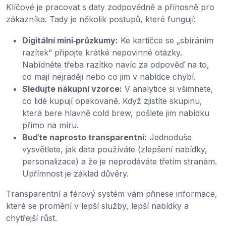
Klíčové je pracovat s daty zodpovědně a přínosně pro
zákazníka. Tady je několik postupů, které fungují:
Digitální mini‑průzkumy:
Ke kartičce se „sbíráním
razítek“ připojte krátké nepovinné otázky.
Nabídněte třeba razítko navíc za odpověď na to,
co mají nejraději nebo co jim v nabídce chybí.
Sledujte nákupní vzorce:
V analytice si všimnete,
co lidé kupují opakovaně. Když zjistíte skupinu,
která bere hlavně cold brew, pošlete jim nabídku
přímo na míru.
Buďte naprosto transparentní:
Jednoduše
vysvětlete, jak data používáte (zlepšení nabídky,
personalizace) a že je neprodáváte třetím stranám.
Upřímnost je základ důvěry.
Transparentní a férový systém vám přinese informace,
které se promění v lepší služby, lepší nabídky a
chytřejší růst.