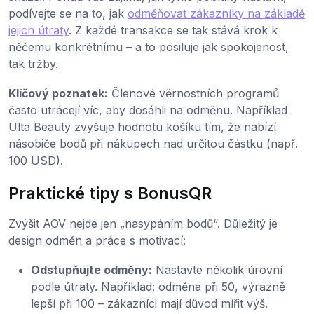
podívejte se na to, jak
odměňovat zákazníky na základě
jejich útraty
. Z každé transakce se tak stává krok k
něčemu konkrétnímu – a to posiluje jak spokojenost,
tak tržby.
Klíčový poznatek:
Členové věrnostních programů
často utrácejí víc, aby dosáhli na odměnu. Například
Ulta Beauty zvyšuje hodnotu košíku tím, že nabízí
násobiče bodů při nákupech nad určitou částku (např.
100 USD).
Praktické tipy s BonusQR
Zvýšit AOV nejde jen „nasypáním bodů“. Důležitý je
design odměn a práce s motivací:
Odstupňujte odměny:
Nastavte několik úrovní
podle útraty. Například: odměna při 50, výrazně
lepší při 100 – zákazníci mají důvod mířit výš.