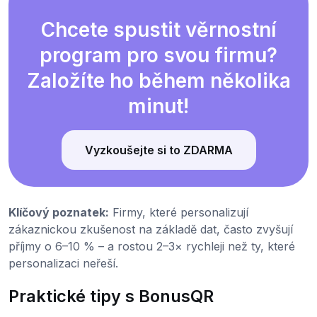
Chcete spustit věrnostní
program pro svou firmu?
Založíte ho během několika
minut!
Vyzkoušejte si to ZDARMA
Klíčový poznatek:
Firmy, které personalizují
zákaznickou zkušenost na základě dat, často zvyšují
příjmy o 6–10 % – a rostou 2–3× rychleji než ty, které
personalizaci neřeší.
Praktické tipy s BonusQR