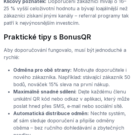
Klíčový poznatek:
Doporučení zákazníci mívají o 16–
25 % vyšší celoživotní hodnotu a bývají loajálnější než
zákazníci získaní jinými kanály – referral programy tak
patří k nejvýnosnějším investicím.
Praktické tipy s BonusQR
Aby doporučování fungovalo, musí být jednoduché a
rychlé:
Odměna pro obě strany:
Motivujte doporučitele i
nového zákazníka. Například: stávající zákazník 50
bodů, nováček 15% sleva na první nákup.
Maximálně snadné sdílení:
Dejte každému členu
unikátní QR kód nebo odkaz v aplikaci, který může
poslat hned přes SMS, e‑mail nebo sociální sítě.
Automatická distribuce odměn:
Nechte systém,
ať sám sleduje doporučení a připíše odměny
oběma – bez ručního dohledávání a zbytečných