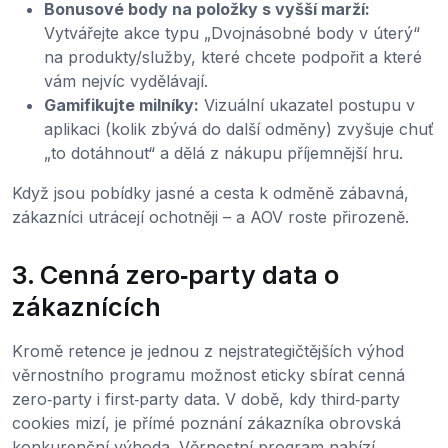
Bonusové body na položky s vyšší marží:
Vytvářejte akce typu „Dvojnásobné body v úterý“
na produkty/služby, které chcete podpořit a které
vám nejvíc vydělávají.
Gamifikujte milníky:
Vizuální ukazatel postupu v
aplikaci (kolik zbývá do další odměny) zvyšuje chuť
„to dotáhnout“ a dělá z nákupu příjemnější hru.
Když jsou pobídky jasné a cesta k odměně zábavná,
zákazníci utrácejí ochotněji – a AOV roste přirozeně.
3. Cenná zero‑party data o
zákaznících
Kromě retence je jednou z nejstrategičtějších výhod
věrnostního programu možnost eticky sbírat cenná
zero‑party i first‑party data. V době, kdy third‑party
cookies mizí, je přímé poznání zákazníka obrovská
konkurenční výhoda. Věrnostní program nabízí