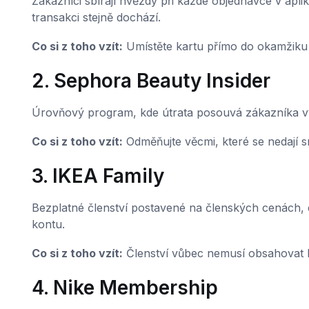
Zákazníci sbírají hvězdy při každé objednávce v aplika
transakci stejně dochází.
Co si z toho vzít:
Umístěte kartu přímo do okamžiku p
2. Sephora Beauty Insider
Úrovňový program, kde útrata posouvá zákazníka vý
Co si z toho vzít:
Odměňujte věcmi, které se nedají s
3. IKEA Family
Bezplatné členství postavené na členských cenách,
kontu.
Co si z toho vzít:
Členství vůbec nemusí obsahovat 
4. Nike Membership