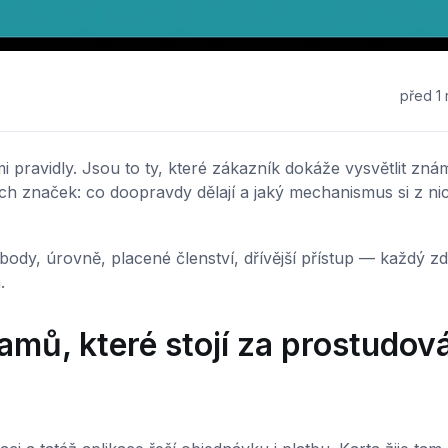
před 1
mi pravidly. Jsou to ty, které zákazník dokáže vysvětlit zn
h značek: co doopravdy dělají a jaký mechanismus si z ni
body, úrovně, placené členství, dřívější přístup — každý zd
.
amů, které stojí za prostudov