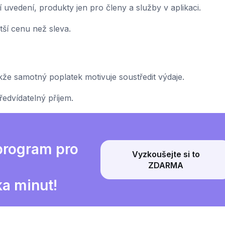
í uvedení, produkty jen pro členy a služby v aplikaci.
ší cenu než sleva.
kže samotný poplatek motivuje soustředit výdaje.
edvídatelný příjem.
 program pro
Vyzkoušejte si to
ZDARMA
ka minut!