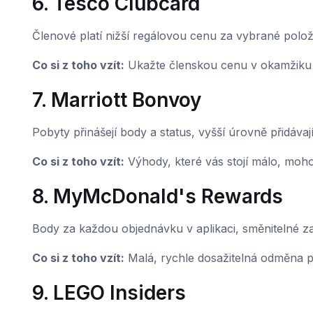
6. Tesco Clubcard
Členové platí nižší regálovou cenu za vybrané polo
Co si z toho vzít:
Ukažte členskou cenu v okamžiku
7. Marriott Bonvoy
Pobyty přinášejí body a status, vyšší úrovně přidávaj
Co si z toho vzít:
Výhody, které vás stojí málo, mo
8. MyMcDonald's Rewards
Body za každou objednávku v aplikaci, směnitelné z
Co si z toho vzít:
Malá, rychle dosažitelná odměna po
9. LEGO Insiders