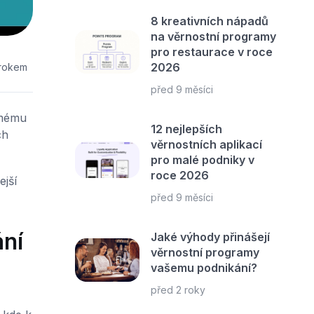
8 kreativních nápadů
na věrnostní programy
pro restaurace v roce
2026
 rokem
před 9 měsíci
ámému
12 nejlepších
ch
věrnostních aplikací
pro malé podniky v
roce 2026
ejší
před 9 měsíci
ání
Jaké výhody přinášejí
věrnostní programy
vašemu podnikání?
před 2 roky