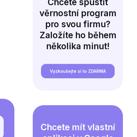
Chcete spustit
věrnostní program
pro svou firmu?
Založíte ho během
několika minut!
Vyzkoušejte si to ZDARMA
Chcete mít vlastní