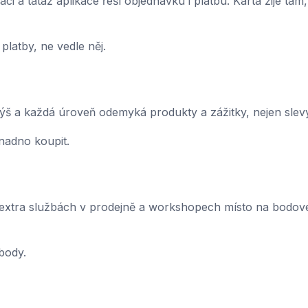
ci a tatáž aplikace řeší objednávku i platbu. Karta žije tam
latby, ne vedle něj.
š a každá úroveň odemyká produkty a zážitky, nejen slevy
nadno koupit.
 extra službách v prodejně a workshopech místo na bodo
body.