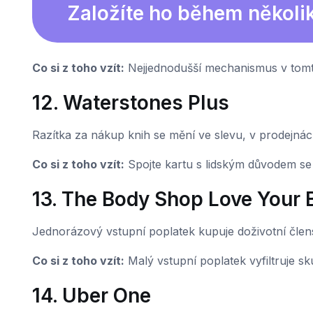
Založíte ho během několi
Co si z toho vzít:
Nejjednodušší mechanismus v tomt
12. Waterstones Plus
Razítka za nákup knih se mění ve slevu, v prodejná
Co si z toho vzít:
Spojte kartu s lidským důvodem se v
13. The Body Shop Love Your 
Jednorázový vstupní poplatek kupuje doživotní člen
Co si z toho vzít:
Malý vstupní poplatek vyfiltruje sk
14. Uber One