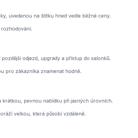
žky, uvedenou na štítku hned vedle běžné ceny.
 rozhodování.
í pozdější odjezd, upgrady a přístup do salonků.
hou pro zákazníka znamenat hodně.
a krátkou, pevnou nabídku při jasných úrovních.
ráží velkou, která působí vzdáleně.