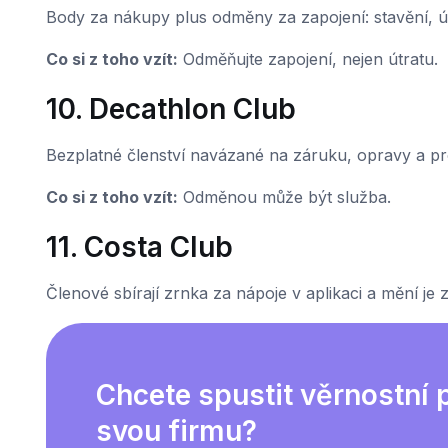
Body za nákupy plus odměny za zapojení: stavění, ú
Co si z toho vzít:
Odměňujte zapojení, nejen útratu.
10. Decathlon Club
Bezplatné členství navázané na záruku, opravy a pro
Co si z toho vzít:
Odměnou může být služba.
11. Costa Club
Členové sbírají zrnka za nápoje v aplikaci a mění je
Chcete spustit věrnostní
svou firmu?