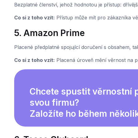
Bezplatné členství, jehož hodnotou je přístup: dřívějš
Co si z toho vzít:
Přístup může mít pro zákazníka vět
5. Amazon Prime
Placené předplatné spojující doručení s obsahem, ta
Co si z toho vzít:
Placená úroveň mění věrnost na př
Chcete spustit věrnostní
svou firmu?
Založíte ho během několi