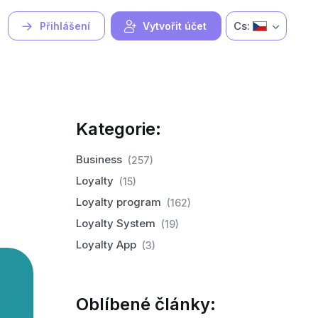
Cs:
Přihlášení
Vytvořit účet
Kategorie:
Business
(257)
Loyalty
(15)
Loyalty program
(162)
Loyalty System
(19)
Loyalty App
(3)
Oblíbené články: