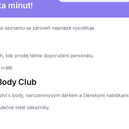
ka minut!
o seznamu se zároveň nejsnáze vysvětluje.
ch, kde prodej táhne doporučení personálu.
rátit.
Body Club
ství s body, narozeninovým dárkem a členskými nabídkami
utečné stálé zákazníky.