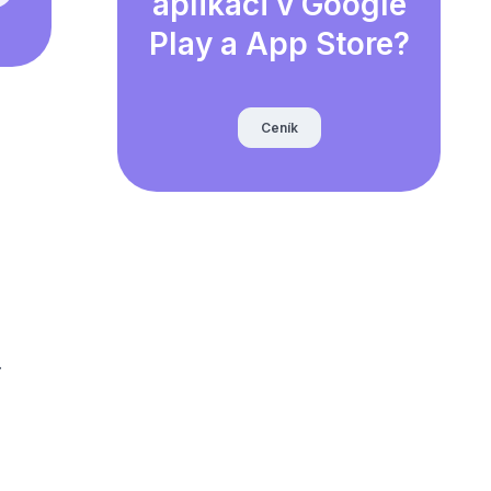
aplikaci v Google
Play a App Store?
Ceník
.