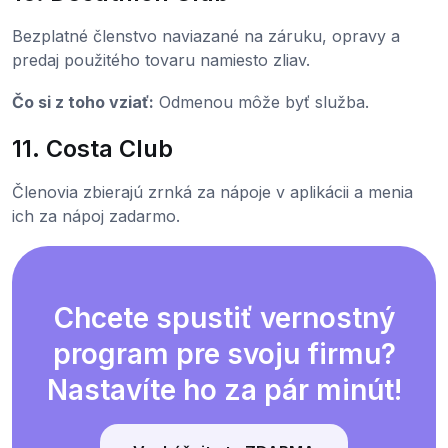
Bezplatné členstvo naviazané na záruku, opravy a
predaj použitého tovaru namiesto zliav.
Čo si z toho vziať:
Odmenou môže byť služba.
11. Costa Club
Členovia zbierajú zrnká za nápoje v aplikácii a menia
ich za nápoj zadarmo.
Chcete spustiť vernostný
program pre svoju firmu?
Nastavíte ho za pár minút!