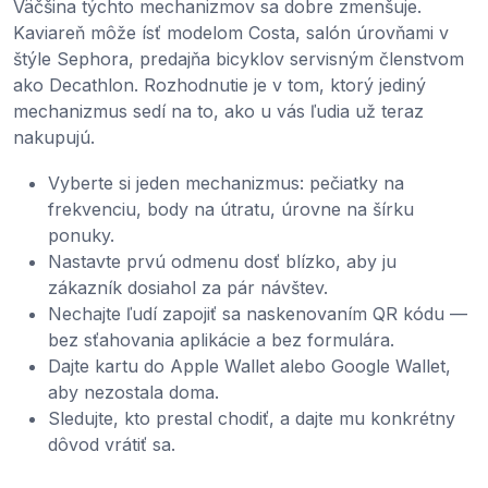
Väčšina týchto mechanizmov sa dobre zmenšuje.
Kaviareň môže ísť modelom Costa, salón úrovňami v
štýle Sephora, predajňa bicyklov servisným členstvom
ako Decathlon. Rozhodnutie je v tom, ktorý jediný
mechanizmus sedí na to, ako u vás ľudia už teraz
nakupujú.
Vyberte si jeden mechanizmus: pečiatky na
frekvenciu, body na útratu, úrovne na šírku
ponuky.
Nastavte prvú odmenu dosť blízko, aby ju
zákazník dosiahol za pár návštev.
Nechajte ľudí zapojiť sa naskenovaním QR kódu —
bez sťahovania aplikácie a bez formulára.
Dajte kartu do Apple Wallet alebo Google Wallet,
aby nezostala doma.
Sledujte, kto prestal chodiť, a dajte mu konkrétny
dôvod vrátiť sa.