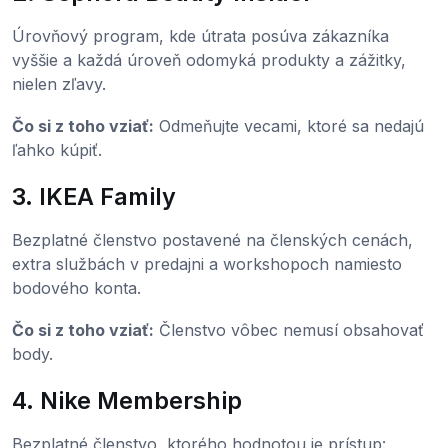
Úrovňový program, kde útrata posúva zákazníka
vyššie a každá úroveň odomyká produkty a zážitky,
nielen zľavy.
Čo si z toho vziať:
Odmeňujte vecami, ktoré sa nedajú
ľahko kúpiť.
3. IKEA Family
Bezplatné členstvo postavené na členských cenách,
extra službách v predajni a workshopoch namiesto
bodového konta.
Čo si z toho vziať:
Členstvo vôbec nemusí obsahovať
body.
4. Nike Membership
Bezplatné členstvo, ktorého hodnotou je prístup: