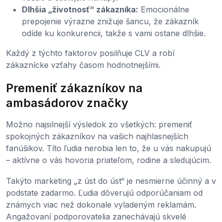
Dlhšia „životnosť“ zákazníka:
Emocionálne
prepojenie výrazne znižuje šancu, že zákazník
odíde ku konkurencii, takže s vami ostane dlhšie.
Každý z týchto faktorov posilňuje CLV a robí
zákaznícke vzťahy časom hodnotnejšími.
Premeniť zákazníkov na
ambasádorov značky
Možno najsilnejší výsledok zo všetkých: premeniť
spokojných zákazníkov na vašich najhlasnejších
fanúšikov. Títo ľudia nerobia len to, že u vás nakupujú
– aktívne o vás hovoria priateľom, rodine a sledujúcim.
Takýto marketing „z úst do úst“ je nesmierne účinný a v
podstate zadarmo. Ľudia dôverujú odporúčaniam od
známych viac než dokonale vyladeným reklamám.
Angažovaní podporovatelia zanechávajú skvelé