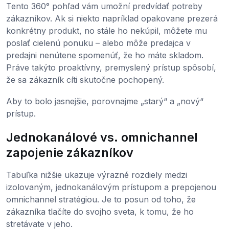
Tento 360° pohľad vám umožní predvídať potreby
zákazníkov. Ak si niekto napríklad opakovane prezerá
konkrétny produkt, no stále ho nekúpil, môžete mu
poslať cielenú ponuku – alebo môže predajca v
predajni nenútene spomenúť, že ho máte skladom.
Práve takýto proaktívny, premyslený prístup spôsobí,
že sa zákazník cíti skutočne pochopený.
Aby to bolo jasnejšie, porovnajme „starý“ a „nový“
prístup.
Jednokanálové vs. omnichannel
zapojenie zákazníkov
Tabuľka nižšie ukazuje výrazné rozdiely medzi
izolovaným, jednokanálovým prístupom a prepojenou
omnichannel stratégiou. Je to posun od toho, že
zákazníka tlačíte do svojho sveta, k tomu, že ho
stretávate v jeho.