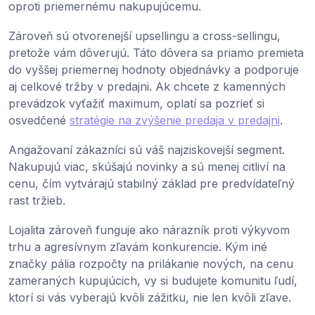
oproti priemernému nakupujúcemu.
Zároveň sú otvorenejší upsellingu a cross-sellingu,
pretože vám dôverujú. Táto dôvera sa priamo premieta
do vyššej priemernej hodnoty objednávky a podporuje
aj celkové tržby v predajni. Ak chcete z kamenných
prevádzok vyťažiť maximum, oplatí sa pozrieť si
osvedčené
stratégie na zvýšenie predaja v predajni
.
Angažovaní zákazníci sú váš najziskovejší segment.
Nakupujú viac, skúšajú novinky a sú menej citliví na
cenu, čím vytvárajú stabilný základ pre predvídateľný
rast tržieb.
Lojalita zároveň funguje ako nárazník proti výkyvom
trhu a agresívnym zľavám konkurencie. Kým iné
značky pália rozpočty na prilákanie nových, na cenu
zameraných kupujúcich, vy si budujete komunitu ľudí,
ktorí si vás vyberajú kvôli zážitku, nie len kvôli zľave.