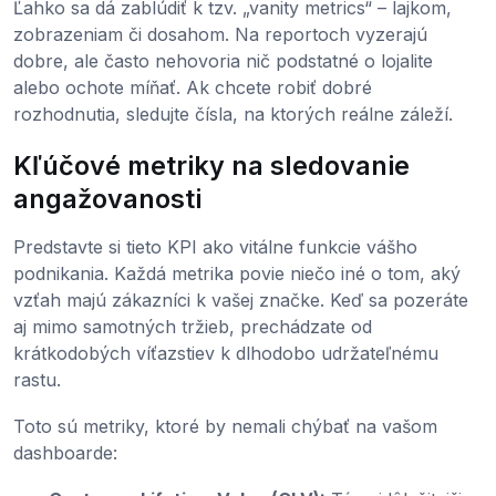
Ľahko sa dá zablúdiť k tzv. „vanity metrics“ – lajkom,
zobrazeniam či dosahom. Na reportoch vyzerajú
dobre, ale často nehovoria nič podstatné o lojalite
alebo ochote míňať. Ak chcete robiť dobré
rozhodnutia, sledujte čísla, na ktorých reálne záleží.
Kľúčové metriky na sledovanie
angažovanosti
Predstavte si tieto KPI ako vitálne funkcie vášho
podnikania. Každá metrika povie niečo iné o tom, aký
vzťah majú zákazníci k vašej značke. Keď sa pozeráte
aj mimo samotných tržieb, prechádzate od
krátkodobých víťazstiev k dlhodobo udržateľnému
rastu.
Toto sú metriky, ktoré by nemali chýbať na vašom
dashboarde: