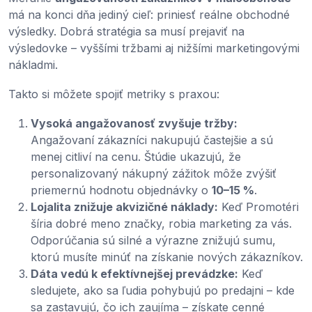
má na konci dňa jediný cieľ: priniesť reálne obchodné
výsledky. Dobrá stratégia sa musí prejaviť na
výsledovke – vyššími tržbami aj nižšími marketingovými
nákladmi.
Takto si môžete spojiť metriky s praxou:
Vysoká angažovanosť zvyšuje tržby:
Angažovaní zákazníci nakupujú častejšie a sú
menej citliví na cenu. Štúdie ukazujú, že
personalizovaný nákupný zážitok môže zvýšiť
priemernú hodnotu objednávky o
10–15 %
.
Lojalita znižuje akvizičné náklady:
Keď Promotéri
šíria dobré meno značky, robia marketing za vás.
Odporúčania sú silné a výrazne znižujú sumu,
ktorú musíte minúť na získanie nových zákazníkov.
Dáta vedú k efektívnejšej prevádzke:
Keď
sledujete, ako sa ľudia pohybujú po predajni – kde
sa zastavujú, čo ich zaujíma – získate cenné