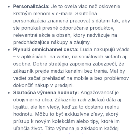
Personalizácia:
Je to oveľa viac než oslovenie
krstným menom v e-maile. Skutočná
personalizácia znamená pracovať s dátami tak, aby
ste ponúkali presné odporúčania produktov,
relevantné akcie a obsah, ktorý nadväzuje na
predchádzajúce nákupy a záujmy.
Plynulá omnichannel cesta:
Ľudia nakupujú všade
– v aplikáciách, na webe, na sociálnych sieťach aj
osobne. Dobrá stratégia zapojenia zabezpečí, že
zákazník prejde medzi kanálmi bez trenia. Mal by
vedieť začať prehliadať na mobile a bez problémov
dokončiť nákup v predajni.
Skutočná výmena hodnoty:
Angažovanosť je
obojsmerná ulica. Zákazníci radi zdieľajú dáta aj
lojalitu, ale len vtedy, keď za to dostanú reálnu
hodnotu. Môžu to byť exkluzívne zľavy, skorý
prístup k novým kolekciám alebo tipy, ktoré im
uľahčia život. Táto výmena je základom každej