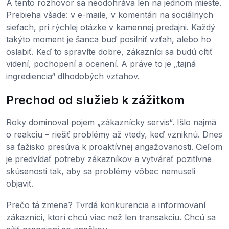
A tento rozhovor sa neodohráva len na jednom mieste.
Prebieha všade: v e-maile, v komentári na sociálnych
sieťach, pri rýchlej otázke v kamennej predajni. Každý
takýto moment je šanca buď posilniť vzťah, alebo ho
oslabiť. Keď to spravíte dobre, zákazníci sa budú cítiť
videní, pochopení a ocenení. A práve to je „tajná
ingrediencia“ dlhodobých vzťahov.
Prechod od služieb k zážitkom
Roky dominoval pojem „zákaznícky servis“. Išlo najmä
o reakciu – riešiť problémy až vtedy, keď vzniknú. Dnes
sa ťažisko presúva k proaktívnej angažovanosti. Cieľom
je predvídať potreby zákazníkov a vytvárať pozitívne
skúsenosti tak, aby sa problémy vôbec nemuseli
objaviť.
Prečo tá zmena? Tvrdá konkurencia a informovaní
zákazníci, ktorí chcú viac než len transakciu. Chcú sa