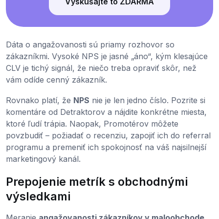
Vyskúšajte to ZDARMA
Dáta o angažovanosti sú priamy rozhovor so
zákazníkmi. Vysoké NPS je jasné „áno“, kým klesajúce
CLV je tichý signál, že niečo treba opraviť skôr, než
vám odíde cenný zákazník.
Rovnako platí, že
NPS
nie je len jedno číslo. Pozrite si
komentáre od Detraktorov a nájdite konkrétne miesta,
ktoré ľudí trápia. Naopak, Promotérov môžete
povzbudiť – požiadať o recenziu, zapojiť ich do referral
programu a premeniť ich spokojnosť na váš najsilnejší
marketingový kanál.
Prepojenie metrík s obchodnými
výsledkami
Meranie
angažovanosti zákazníkov v maloobchode