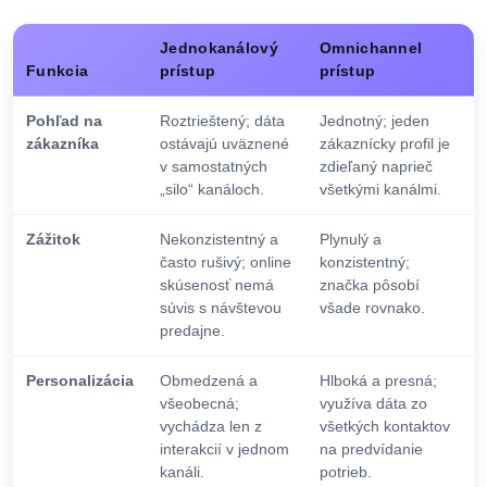
Jednokanálový
Omnichannel
Funkcia
prístup
prístup
Pohľad na
Roztrieštený; dáta
Jednotný; jeden
zákazníka
ostávajú uväznené
zákaznícky profil je
v samostatných
zdieľaný naprieč
„silo“ kanáloch.
všetkými kanálmi.
Zážitok
Nekonzistentný a
Plynulý a
často rušivý; online
konzistentný;
skúsenosť nemá
značka pôsobí
súvis s návštevou
všade rovnako.
predajne.
Personalizácia
Obmedzená a
Hlboká a presná;
všeobecná;
využíva dáta zo
vychádza len z
všetkých kontaktov
interakcií v jednom
na predvídanie
kanáli.
potrieb.