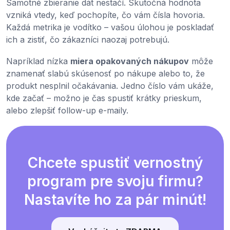
Samotné zbieranie dát nestačí. Skutočná hodnota
vzniká vtedy, keď pochopíte, čo vám čísla hovoria.
Každá metrika je vodítko – vašou úlohou je poskladať
ich a zistiť, čo zákazníci naozaj potrebujú.
Napríklad nízka
miera opakovaných nákupov
môže
znamenať slabú skúsenosť po nákupe alebo to, že
produkt nesplnil očakávania. Jedno číslo vám ukáže,
kde začať – možno je čas spustiť krátky prieskum,
alebo zlepšiť follow-up e-maily.
Chcete spustiť vernostný
program pre svoju firmu?
Nastavíte ho za pár minút!