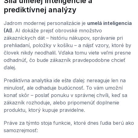
Sila umelej inteligencie a
prediktívnej analýzy
Jadrom modernej personalizácie je
umelá inteligencia
(AI)
. AI dokáže prejsť obrovské množstvo
zákazníckych dát – históriu nákupov, správanie pri
prehliadaní, položky v košíku – a nájsť vzory, ktoré by
človek nikdy neodhalil. Vďaka tomu viete veľmi presne
odhadnúť, čo bude zákazník pravdepodobne chcieť
ďalej.
Prediktívna analytika ide ešte ďalej: nereaguje len na
minulosť, ale odhaduje budúcnosť. To vám umožní
konať skôr – poslať ponuku v správnej chvíli, keď sa
zákazník rozhoduje, alebo pripomenúť doplnenie
produktu, ktorý kupuje pravidelne.
Práve za týmto stoja funkcie, ktoré dnes ľudia berú ako
samozrejmosť: