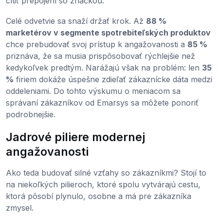
cítiť prepojení so značkou.
Celé odvetvie sa snaží držať krok. Až
88 %
marketérov v segmente spotrebiteľských produktov
chce prebudovať svoj prístup k angažovanosti a
85 %
priznáva, že sa musia prispôsobovať rýchlejšie než
kedykoľvek predtým. Narážajú však na problém: len
35
%
firiem dokáže úspešne zdieľať zákaznícke dáta medzi
oddeleniami. Do tohto výskumu o meniacom sa
správaní zákazníkov od Emarsys sa môžete ponoriť
podrobnejšie.
Jadrové piliere modernej
angažovanosti
Ako teda budovať silné vzťahy so zákazníkmi? Stojí to
na niekoľkých pilieroch, ktoré spolu vytvárajú cestu,
ktorá pôsobí plynulo, osobne a má pre zákazníka
zmysel.