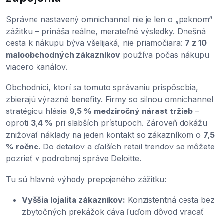
Správne nastavený omnichannel nie je len o „peknom“
zážitku – prináša reálne, merateľné výsledky. Dnešná
cesta k nákupu býva všelijaká, nie priamočiara:
7 z 10
maloobchodných zákazníkov
používa počas nákupu
viacero kanálov.
Obchodníci, ktorí sa tomuto správaniu prispôsobia,
zbierajú výrazné benefity. Firmy so silnou omnichannel
stratégiou hlásia
9,5 % medziročný nárast tržieb
–
oproti
3,4 %
pri slabších prístupoch. Zároveň dokážu
znižovať náklady na jeden kontakt so zákazníkom o
7,5
% ročne
. Do detailov a ďalších retail trendov sa môžete
pozrieť v podrobnej správe Deloitte.
Tu sú hlavné výhody prepojeného zážitku:
Vyššia lojalita zákazníkov:
Konzistentná cesta bez
zbytočných prekážok dáva ľuďom dôvod vracať