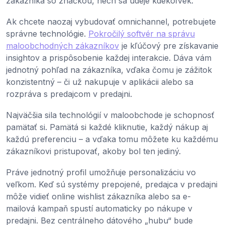
zákazníka so značkou, nech sa udeje kdekoľvek.
Ak chcete naozaj vybudovať omnichannel, potrebujete
správne technológie.
Pokročilý softvér na správu
maloobchodných zákazníkov
je kľúčový pre získavanie
insightov a prispôsobenie každej interakcie. Dáva vám
jednotný pohľad na zákazníka, vďaka čomu je zážitok
konzistentný – či už nakupuje v aplikácii alebo sa
rozpráva s predajcom v predajni.
Najväčšia sila technológií v maloobchode je schopnosť
pamätať si. Pamätá si každé kliknutie, každý nákup aj
každú preferenciu – a vďaka tomu môžete ku každému
zákazníkovi pristupovať, akoby bol ten jediný.
Práve jednotný profil umožňuje personalizáciu vo
veľkom. Keď sú systémy prepojené, predajca v predajni
môže vidieť online wishlist zákazníka alebo sa e-
mailová kampaň spustí automaticky po nákupe v
predajni. Bez centrálneho dátového „hubu“ bude