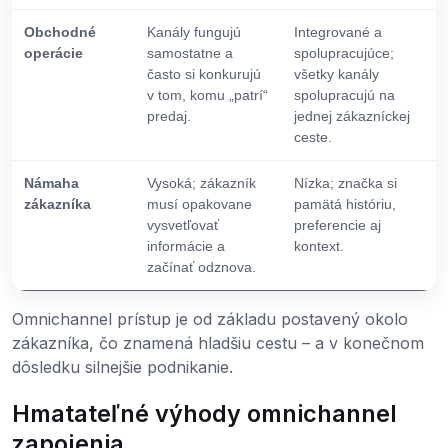
Obchodné
Kanály fungujú
Integrované a
operácie
samostatne a
spolupracujúce;
často si konkurujú
všetky kanály
v tom, komu „patrí“
spolupracujú na
predaj.
jednej zákazníckej
ceste.
Námaha
Vysoká; zákazník
Nízka; značka si
zákazníka
musí opakovane
pamätá históriu,
vysvetľovať
preferencie aj
informácie a
kontext.
začínať odznova.
Omnichannel prístup je od základu postavený okolo
zákazníka, čo znamená hladšiu cestu – a v konečnom
dôsledku silnejšie podnikanie.
Hmatateľné výhody omnichannel
zapojenia