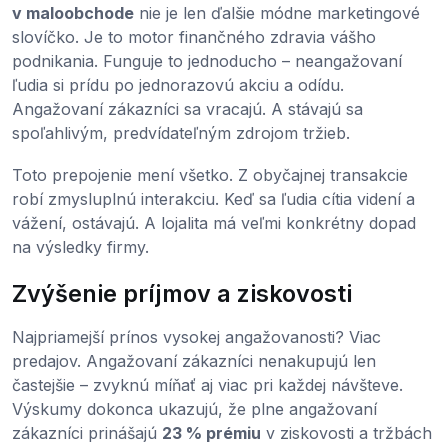
v maloobchode
nie je len ďalšie módne marketingové
slovíčko. Je to motor finančného zdravia vášho
podnikania. Funguje to jednoducho – neangažovaní
ľudia si prídu po jednorazovú akciu a odídu.
Angažovaní zákazníci sa vracajú. A stávajú sa
spoľahlivým, predvídateľným zdrojom tržieb.
Toto prepojenie mení všetko. Z obyčajnej transakcie
robí zmysluplnú interakciu. Keď sa ľudia cítia videní a
vážení, ostávajú. A lojalita má veľmi konkrétny dopad
na výsledky firmy.
Zvýšenie príjmov a ziskovosti
Najpriamejší prínos vysokej angažovanosti? Viac
predajov. Angažovaní zákazníci nenakupujú len
častejšie – zvyknú míňať aj viac pri každej návšteve.
Výskumy dokonca ukazujú, že plne angažovaní
zákazníci prinášajú
23 % prémiu
v ziskovosti a tržbách