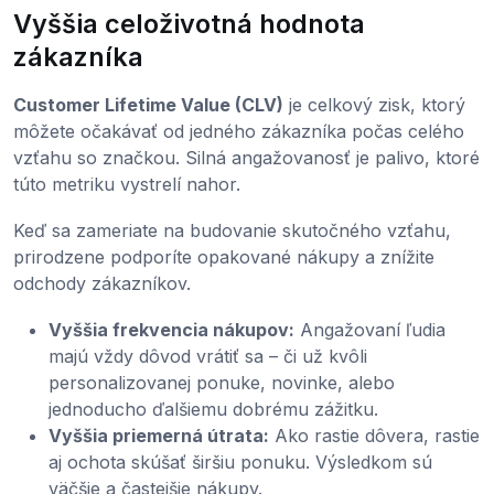
Vyššia celoživotná hodnota
zákazníka
Customer Lifetime Value (CLV)
je celkový zisk, ktorý
môžete očakávať od jedného zákazníka počas celého
vzťahu so značkou. Silná angažovanosť je palivo, ktoré
túto metriku vystrelí nahor.
Keď sa zameriate na budovanie skutočného vzťahu,
prirodzene podporíte opakované nákupy a znížite
odchody zákazníkov.
Vyššia frekvencia nákupov:
Angažovaní ľudia
majú vždy dôvod vrátiť sa – či už kvôli
personalizovanej ponuke, novinke, alebo
jednoducho ďalšiemu dobrému zážitku.
Vyššia priemerná útrata:
Ako rastie dôvera, rastie
aj ochota skúšať širšiu ponuku. Výsledkom sú
väčšie a častejšie nákupy.