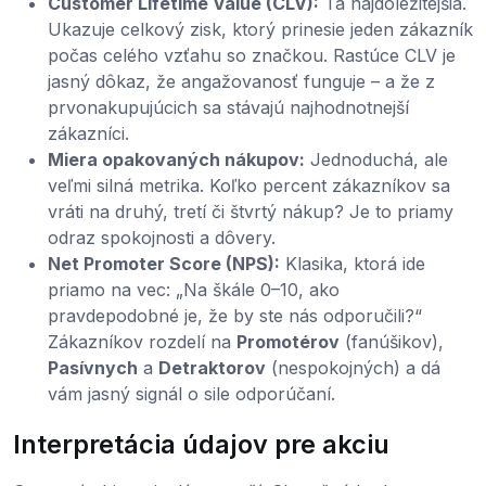
Customer Lifetime Value (CLV):
Tá najdôležitejšia.
Ukazuje celkový zisk, ktorý prinesie jeden zákazník
počas celého vzťahu so značkou. Rastúce CLV je
jasný dôkaz, že angažovanosť funguje – a že z
prvonakupujúcich sa stávajú najhodnotnejší
zákazníci.
Miera opakovaných nákupov:
Jednoduchá, ale
veľmi silná metrika. Koľko percent zákazníkov sa
vráti na druhý, tretí či štvrtý nákup? Je to priamy
odraz spokojnosti a dôvery.
Net Promoter Score (NPS):
Klasika, ktorá ide
priamo na vec: „Na škále 0–10, ako
pravdepodobné je, že by ste nás odporučili?“
Zákazníkov rozdelí na
Promotérov
(fanúšikov),
Pasívnych
a
Detraktorov
(nespokojných) a dá
vám jasný signál o sile odporúčaní.
Interpretácia údajov pre akciu