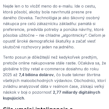
Nejde len o to vložiť meno do e-mailu. Ide o cestu,
ktorá pôsobí, akoby bola navrhnutá presne pre
daného človeka. Technológia je ako šikovný osobný
nákupca pre celú zákaznícku základňu: pamätá si
preferencie, predvída potreby a ponúka návrhy, ktoré
pôsobia užitočne – nie chladne „algoritmicky“. Cieľom je
opustiť široké demografické škatuľky a začať viesť
skutočné rozhovory jeden na jedného.
Tento posun je dôležitejší než kedykoľvek predtým,
pretože online nakupovanie stále rastie. Očakáva sa, že
globálne tržby retail e-commerce dosiahnu do roku
2025 až
7,4 bilióna dolárov
, čo bude takmer štvrtina
všetkých maloobchodných výdavkov. Obchodníci, ktorí
zvládnu analyzovať dáta v reálnom čase, získajú veľký
náskok v boji o pozornosť
2,77 miliardy digitálnych
kupujúcich
.