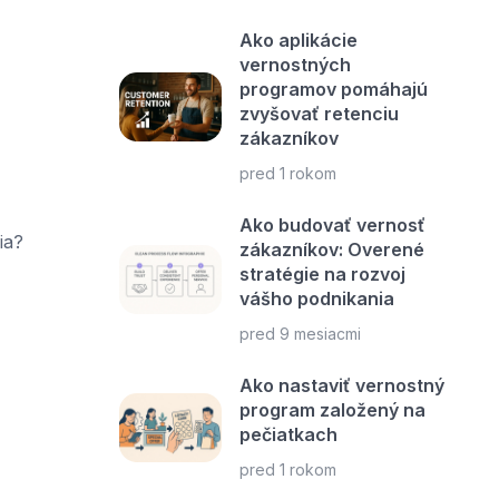
Ako aplikácie
vernostných
programov pomáhajú
zvyšovať retenciu
zákazníkov
pred 1 rokom
Ako budovať vernosť
ia?
zákazníkov: Overené
stratégie na rozvoj
vášho podnikania
pred 9 mesiacmi
Ako nastaviť vernostný
program založený na
pečiatkach
pred 1 rokom