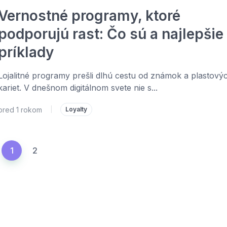
Vernostné programy, ktoré
podporujú rast: Čo sú a najlepšie
príklady
Lojalitné programy prešli dlhú cestu od známok a plastový
kariet. V dnešnom digitálnom svete nie s...
pred 1 rokom
|
Loyalty
1
2