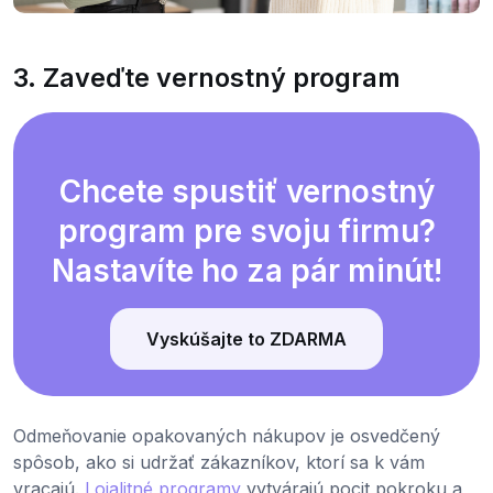
3. Zaveďte vernostný program
Chcete spustiť vernostný
program pre svoju firmu?
Nastavíte ho za pár minút!
Vyskúšajte to ZDARMA
Odmeňovanie opakovaných nákupov je osvedčený
spôsob, ako si udržať zákazníkov, ktorí sa k vám
vracajú.
Lojalitné programy
vytvárajú pocit pokroku a