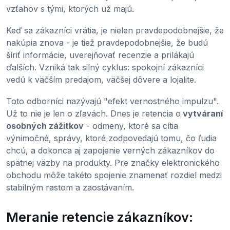
vzťahov s tými, ktorých už majú.
Keď sa zákazníci vrátia, je nielen pravdepodobnejšie, že
nakúpia znova - je tiež pravdepodobnejšie, že budú
šíriť informácie, uverejňovať recenzie a prilákajú
ďalších. Vzniká tak silný cyklus: spokojní zákazníci
vedú k väčším predajom, väčšej dôvere a lojalite.
Toto odborníci nazývajú "efekt vernostného impulzu".
Už to nie je len o zľavách. Dnes je retencia o
vytváraní
osobných zážitkov
- odmeny, ktoré sa cítia
výnimočné, správy, ktoré zodpovedajú tomu, čo ľudia
chcú, a dokonca aj zapojenie verných zákazníkov do
spätnej väzby na produkty. Pre značky elektronického
obchodu môže takéto spojenie znamenať rozdiel medzi
stabilným rastom a zaostávaním.
Meranie retencie zákazníkov: