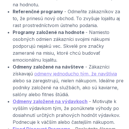
na hodnotu.
Referenčné programy
- Odmeňte zákazníkov za
to, že prinesú nový obchod. To zvyšuje lojalitu aj
rast prostredníctvom ústneho podania.
Programy založené na hodnote
- Namiesto
osobných odmien zákazníci svojimi nákupmi
podporujú nejakú vec. Skvelé pre značky
zamerané na misiu, ktoré chcú budovať
emocionálnu lojalitu.
Odmeny založené na návšteve
- Zákazníci
získavajú
odmeny jednoducho tým, že navštívia
alebo sa zaregistrujú, nielen nákupom. Ideálne pre
podniky založené na službách, ako sú kaviarne,
salóny alebo fitnes štúdiá.
Odmeny založené na výdavkoch
- Motivujte k
vyšším výdavkom tým, že ponúknete výhody po
dosiahnutí určitých prahových hodnôt výdavkov.
Podnecuje k väčším alebo častejším nákupom.