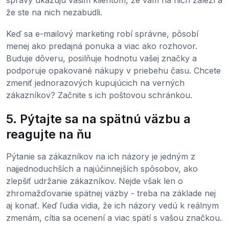
správy ukazujú vašim klientom, že vám na nich záleží a
že ste na nich nezabudli.
Keď sa e-mailový marketing robí správne, pôsobí
menej ako predajná ponuka a viac ako rozhovor.
Buduje dôveru, posilňuje hodnotu vašej značky a
podporuje opakované nákupy v priebehu času. Chcete
zmeniť jednorazových kupujúcich na verných
zákazníkov? Začnite s ich poštovou schránkou.
5. Pýtajte sa na spätnú väzbu a
reagujte na ňu
Pýtanie sa zákazníkov na ich názory je jedným z
najjednoduchších a najúčinnejších spôsobov, ako
zlepšiť udržanie zákazníkov. Nejde však len o
zhromažďovanie spätnej väzby - treba na základe nej
aj konať. Keď ľudia vidia, že ich názory vedú k reálnym
zmenám, cítia sa ocenení a viac spätí s vašou značkou.