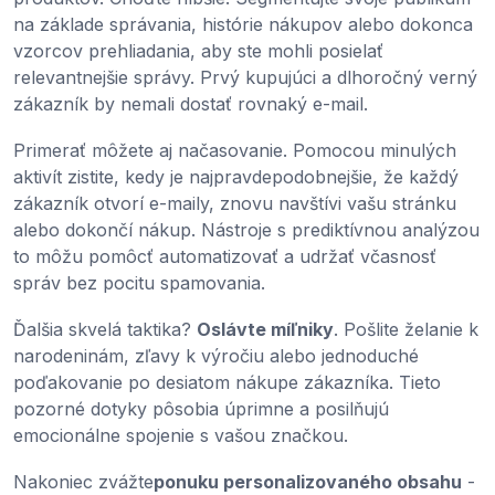
na základe správania, histórie nákupov alebo dokonca
vzorcov prehliadania, aby ste mohli posielať
relevantnejšie správy. Prvý kupujúci a dlhoročný verný
zákazník by nemali dostať rovnaký e-mail.
Primerať môžete aj načasovanie. Pomocou minulých
aktivít zistite, kedy je najpravdepodobnejšie, že každý
zákazník otvorí e-maily, znovu navštívi vašu stránku
alebo dokončí nákup. Nástroje s prediktívnou analýzou
to môžu pomôcť automatizovať a udržať včasnosť
správ bez pocitu spamovania.
Ďalšia skvelá taktika?
Oslávte míľniky
. Pošlite želanie k
narodeninám, zľavy k výročiu alebo jednoduché
poďakovanie po desiatom nákupe zákazníka. Tieto
pozorné dotyky pôsobia úprimne a posilňujú
emocionálne spojenie s vašou značkou.
Nakoniec zvážte
ponuku personalizovaného obsahu
-