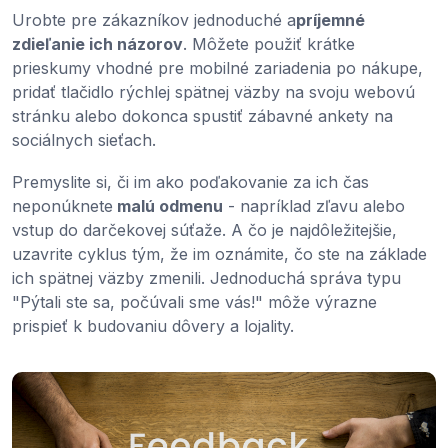
Urobte pre zákazníkov jednoduché a
príjemné
zdieľanie ich názorov
. Môžete použiť krátke
prieskumy vhodné pre mobilné zariadenia po nákupe,
pridať tlačidlo rýchlej spätnej väzby na svoju webovú
stránku alebo dokonca spustiť zábavné ankety na
sociálnych sieťach.
Premyslite si, či im ako poďakovanie za ich čas
neponúknete
malú odmenu
- napríklad zľavu alebo
vstup do darčekovej súťaže. A čo je najdôležitejšie,
uzavrite cyklus tým, že im oznámite, čo ste na základe
ich spätnej väzby zmenili. Jednoduchá správa typu
"Pýtali ste sa, počúvali sme vás!" môže výrazne
prispieť k budovaniu dôvery a lojality.