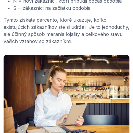
N = noví zákazníci, ktorí pribudli počas obdobia
S = zákazníci na začiatku obdobia
Týmto získate percento, ktoré ukazuje, koľko
existujúcich zákazníkov ste si udržali. Je to jednoduchý,
ale účinný spôsob merania lojality a celkového stavu
vašich vzťahov so zákazníkmi.