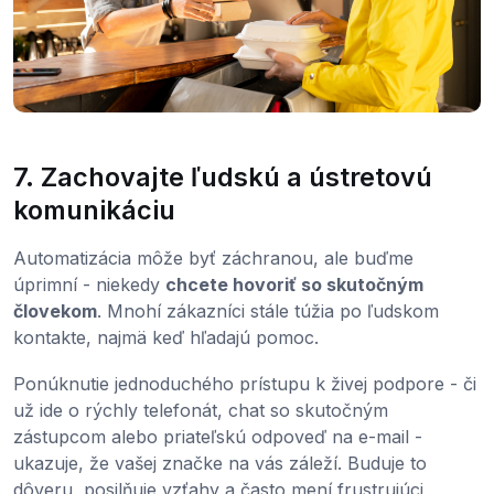
7. Zachovajte ľudskú a ústretovú
komunikáciu
Automatizácia môže byť záchranou, ale buďme
úprimní - niekedy
chcete hovoriť so skutočným
človekom
. Mnohí zákazníci stále túžia po ľudskom
kontakte, najmä keď hľadajú pomoc.
Ponúknutie jednoduchého prístupu k živej podpore - či
už ide o rýchly telefonát, chat so skutočným
zástupcom alebo priateľskú odpoveď na e-mail -
ukazuje, že vašej značke na vás záleží. Buduje to
dôveru, posilňuje vzťahy a často mení frustrujúci