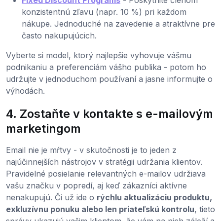
Fixed Discount Programs
- Poskytnite členom
konzistentnú zľavu (napr. 10 %) pri každom
nákupe. Jednoduché na zavedenie a atraktívne pre
často nakupujúcich.
Vyberte si model, ktorý najlepšie vyhovuje vášmu
podnikaniu a preferenciám vášho publika - potom ho
udržujte v jednoduchom používaní a jasne informujte o
výhodách.
4. Zostaňte v kontakte s e-mailovým
marketingom
Email nie je mŕtvy - v skutočnosti je to jeden z
najúčinnejších nástrojov v stratégii udržania klientov.
Pravidelné posielanie relevantných e-mailov udržiava
vašu značku v popredí, aj keď zákazníci aktívne
nenakupujú. Či už ide o
rýchlu aktualizáciu produktu,
exkluzívnu ponuku alebo len priateľskú kontrolu
, tieto