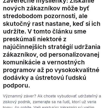
Záverečné myšlienky: Získanie
nových zákazníkov môže byť
stredobodom pozornosti, ale
skutočný rast nastane, keď si ich
udržíte. V tomto článku sme
preskúmali niektoré z
najúčinnejších stratégií udržania
zákazníkov, od personalizovanej
komunikácie a vernostných
programov až po vysokokvalitné
dodávky a ústretovú ľudskú
podporu.
Významný záver? Ak chcete vybudovať udržateľný a
ziskový podnik, zamerajte sa na ľudí, ktorí už veria
tomu, čo robíte. Vaši existujúci zákazníci sú vaším