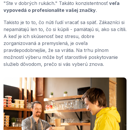
"Ste v dobrých rukách." Takáto konzistentnosť
veľa
vypovedá o profesionalite vašej značky
.
Takisto je to to, čo núti ľudí vracať sa späť. Zákazníci si
nepamätajú len to, čo si kúpili - pamätajú si, ako sa cítili.
A keď je ich skúsenosť bez stresu, dobre
zorganizovaná a premyslená, je oveľa
pravdepodobnejšie, že sa vrátia. Na trhu plnom
možností výberu môže byť starostlivé poskytovanie
služieb dôvodom, prečo si vás vyberú znova.