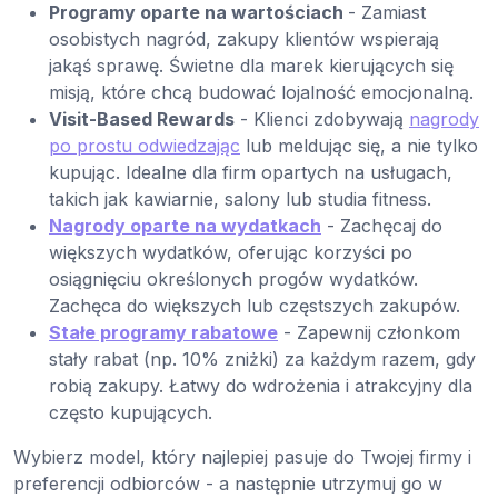
Programy oparte na wartościach
- Zamiast
osobistych nagród, zakupy klientów wspierają
jakąś sprawę. Świetne dla marek kierujących się
misją, które chcą budować lojalność emocjonalną.
Visit-Based Rewards
- Klienci zdobywają
nagrody
po prostu odwiedzając
lub meldując się, a nie tylko
kupując. Idealne dla firm opartych na usługach,
takich jak kawiarnie, salony lub studia fitness.
Nagrody oparte na wydatkach
- Zachęcaj do
większych wydatków, oferując korzyści po
osiągnięciu określonych progów wydatków.
Zachęca do większych lub częstszych zakupów.
Stałe programy rabatowe
- Zapewnij członkom
stały rabat (np. 10% zniżki) za każdym razem, gdy
robią zakupy. Łatwy do wdrożenia i atrakcyjny dla
często kupujących.
Wybierz model, który najlepiej pasuje do Twojej firmy i
preferencji odbiorców - a następnie utrzymuj go w