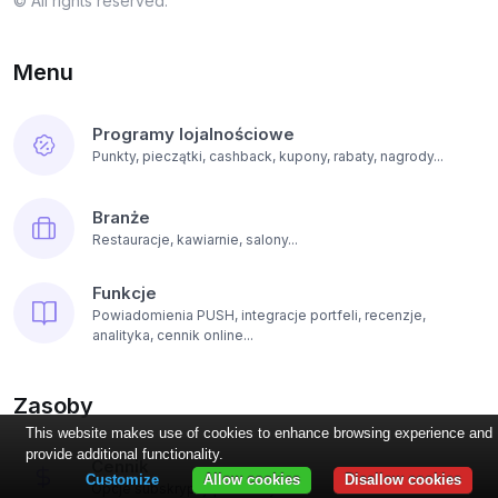
© All rights reserved.
Menu
Programy lojalnościowe
Punkty, pieczątki, cashback, kupony, rabaty, nagrody...
Branże
Restauracje, kawiarnie, salony...
Funkcje
Powiadomienia PUSH, integracje portfeli, recenzje,
analityka, cennik online...
Zasoby
This website makes use of cookies to enhance browsing experience and
provide additional functionality.
Cennik
Customize
Allow cookies
Disallow cookies
Opcje subskrypcji platformy...