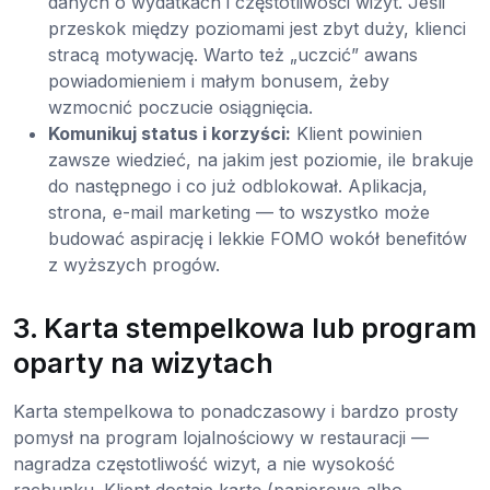
danych o wydatkach i częstotliwości wizyt. Jeśli
przeskok między poziomami jest zbyt duży, klienci
stracą motywację. Warto też „uczcić” awans
powiadomieniem i małym bonusem, żeby
wzmocnić poczucie osiągnięcia.
Komunikuj status i korzyści:
Klient powinien
zawsze wiedzieć, na jakim jest poziomie, ile brakuje
do następnego i co już odblokował. Aplikacja,
strona, e-mail marketing — to wszystko może
budować aspirację i lekkie FOMO wokół benefitów
z wyższych progów.
3. Karta stempelkowa lub program
oparty na wizytach
Karta stempelkowa to ponadczasowy i bardzo prosty
pomysł na program lojalnościowy w restauracji —
nagradza częstotliwość wizyt, a nie wysokość
rachunku. Klient dostaje kartę (papierową albo