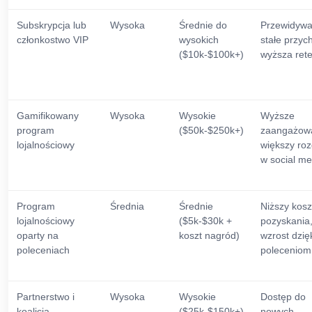
Subskrypcja lub
Wysoka
Średnie do
Przewidywa
członkostwo VIP
wysokich
stałe przyc
($10k-$100k+)
wyższa ret
Gamifikowany
Wysoka
Wysokie
Wyższe
program
($50k-$250k+)
zaangażowa
lojalnościowy
większy roz
w social me
Program
Średnia
Średnie
Niższy kosz
lojalnościowy
($5k-$30k +
pozyskania
oparty na
koszt nagród)
wzrost dzię
poleceniach
poleceniom
Partnerstwo i
Wysoka
Wysokie
Dostęp do
koalicja
($25k-$150k+)
nowych