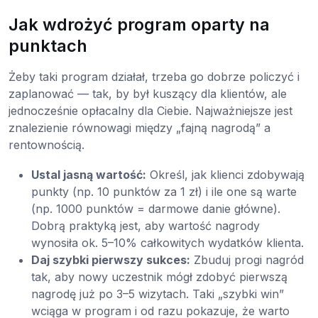
Jak wdrożyć program oparty na
punktach
Żeby taki program działał, trzeba go dobrze policzyć i
zaplanować — tak, by był kuszący dla klientów, ale
jednocześnie opłacalny dla Ciebie. Najważniejsze jest
znalezienie równowagi między „fajną nagrodą” a
rentownością.
Ustal jasną wartość:
Określ, jak klienci zdobywają
punkty (np. 10 punktów za 1 zł) i ile one są warte
(np. 1000 punktów = darmowe danie główne).
Dobrą praktyką jest, aby wartość nagrody
wynosiła ok. 5–10% całkowitych wydatków klienta.
Daj szybki pierwszy sukces:
Zbuduj progi nagród
tak, aby nowy uczestnik mógł zdobyć pierwszą
nagrodę już po 3–5 wizytach. Taki „szybki win”
wciąga w program i od razu pokazuje, że warto