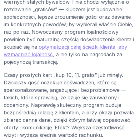
wiernych stałych bywalców. I nie chodzi wyłącznie o
rozdawanie „gratisów” — kluczem jest budowanie
społeczności, lepsze zrozumienie gości oraz dawanie
im konkretnych powodów, by wybierali właśnie Ciebie,
raz po raz. Nowoczesny program lojalnościowy
powinien być naturalną częścią doświadczenia klienta i
skupiać się na
optymalizacji całej ścieżki klienta, aby
wzmacniać lojalność
, a nie tylko na nagrodach za
pojedynczą transakcję.
Czasy prostych kart „kup 10, 11. gratis” już minęły.
Dzisiejszy gość oczekuje doświadczeń, które są
spersonalizowane, angażujące i bezproblemowe —
takich, które sprawiają, że czuje się zauważony i
doceniony. Naprawdę skuteczny program buduje
bezpośrednią relację z klientem, a przy okazji pozwala
zbierać cenne dane, dzięki którym łatwiej dopasować
oferty i komunikację. Efekt? Większa częstotliwość
wizyt i wyższa średnia wartość rachunku.