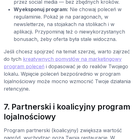
przez social media — bez zbędnych kroków.
Wyeksponuj program:
Nie chowaj poleceń w
regulaminie. Pokaż je na paragonach, w
newsletterze, na stojakach na stolikach i w
aplikacji. Przypominaj też o niewykorzystanych
bonusach, żeby oferta była stale widoczna.
Jeśli chcesz spojrzeć na temat szerzej, warto zajrzeć
do tych
kreatywnych pomysłów na marketingowy
program poleceń
i dopasować je do realiów Twojego
lokalu. Wpięcie poleceń bezpośrednio w program
lojalnościowy może mocno wzmocnić Twoje działania
retencyjne.
7. Partnerski i koalicyjny program
lojalnościowy
Program partnerski (koalicyjny) zwiększa wartość
nagród, wychodząc poza Twoją restaurację. W