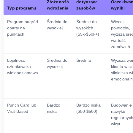
Złożoność
dotyczące
Oczekiwa
Typ programu
wdrożenia
zasobów
wyniki
Program nagród
Średnia do
Średnie do
Więcej
oparty na
wysokiej
wysokich
powrotów,
punktach
($5k-$50k+)
wyższa śre
wartość
zamówień
Lojalność
Średnia do
Średnia
Wyższa war
członkowska
wysokiej
klienta w cz
wielopoziomowa
silniejsza w
emocjonaln
Punch Card lub
Bardzo
Bardzo niska
Budowanie
Visit-Based
niska
($50-$500)
nawyku
regularnyc
wizyt