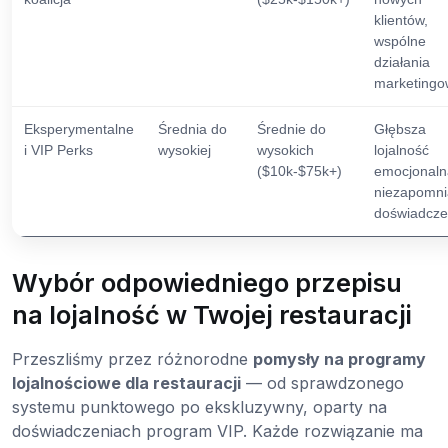
klientów,
wspólne
działania
marketing
Eksperymentalne
Średnia do
Średnie do
Głębsza
i VIP Perks
wysokiej
wysokich
lojalność
($10k-$75k+)
emocjonaln
niezapomn
doświadcze
Wybór odpowiedniego przepisu
na lojalność w Twojej restauracji
Przeszliśmy przez różnorodne
pomysły na programy
lojalnościowe dla restauracji
— od sprawdzonego
systemu punktowego po ekskluzywny, oparty na
doświadczeniach program VIP. Każde rozwiązanie ma