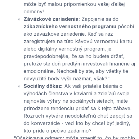
môže byť malou pripomienkou vašej ďalšej
odmeny!
Záväzkové zariadenia:
Zapojenie sa do
zákazníckeho vernostného programu
pôsobí
ako záväzkové zariadenie. Keď sa raz
zaregistrujete na túto kávovú vernostnú kartu
alebo digitálny vernostný program, je
pravdepodobnejšie, že sa ho budete držať,
pretože ste doň predtým investovali finančne aj
emocionálne. Nechceli by ste, aby všetky tie
nevyužité body vyšli nazmar, však?"
Sociálny dôkaz:
Ak vaši priatelia básnia o
výhodách členstva v kaviarni a zdieľajú svoje
najnovšie výhry na sociálnych sieťach, máte
prirodzene tendenciu pridať sa k tejto zábave.
Rozruch vytvára neodolateľnú chuť zapojiť sa
do konverzácie - veď kto by chcel byť jediný,
kto príde o pečivo zadarmo?
"Očakávanie odmeny môže zmeniť to, čo by mohlo