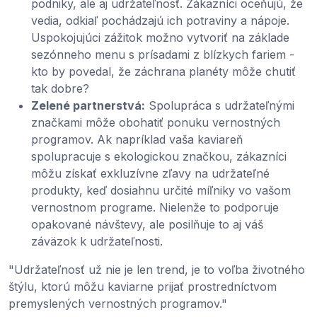
podniky, ale aj udržateľnosť. Zákazníci oceňujú, že
vedia, odkiaľ pochádzajú ich potraviny a nápoje.
Uspokojujúci zážitok možno vytvoriť na základe
sezónneho menu s prísadami z blízkych fariem -
kto by povedal, že záchrana planéty môže chutiť
tak dobre?
Zelené partnerstvá:
Spolupráca s udržateľnými
značkami môže obohatiť ponuku vernostných
programov. Ak napríklad vaša kaviareň
spolupracuje s ekologickou značkou, zákazníci
môžu získať exkluzívne zľavy na udržateľné
produkty, keď dosiahnu určité míľniky vo vašom
vernostnom programe. Nielenže to podporuje
opakované návštevy, ale posilňuje to aj váš
záväzok k udržateľnosti.
"Udržateľnosť už nie je len trend, je to voľba životného
štýlu, ktorú môžu kaviarne prijať prostredníctvom
premyslených vernostných programov."