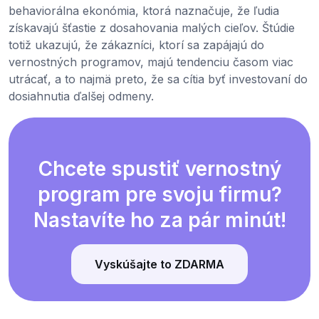
behaviorálna ekonómia, ktorá naznačuje, že ľudia
získavajú šťastie z dosahovania malých cieľov. Štúdie
totiž ukazujú, že zákazníci, ktorí sa zapájajú do
vernostných programov, majú tendenciu časom viac
utrácať, a to najmä preto, že sa cítia byť investovaní do
dosiahnutia ďalšej odmeny.
Chcete spustiť vernostný
program pre svoju firmu?
Nastavíte ho za pár minút!
Vyskúšajte to ZDARMA