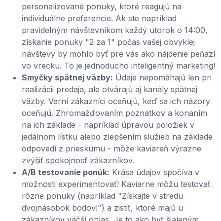
personalizované ponuky, ktoré reagujú na
individuálne preferencie. Ak ste napríklad
pravidelným návštevníkom každý utorok o 14:00,
získanie ponuky "2 za 1" počas vašej obvyklej
návštevy by mohlo byť pre vás ako nájdenie peňazí
vo vrecku. To je jednoducho inteligentný marketing!
Smyčky spätnej väzby:
Údaje nepomáhajú len pri
realizácii predaja, ale otvárajú aj kanály spätnej
väzby. Verní zákazníci oceňujú, keď sa ich názory
oceňujú. Zhromažďovaním poznatkov a konaním
na ich základe - napríklad úpravou položiek v
jedálnom lístku alebo zlepšením služieb na základe
odpovedí z prieskumu - môže kaviareň výrazne
zvýšiť spokojnosť zákazníkov.
A/B testovanie ponúk:
Krása údajov spočíva v
možnosti experimentovať! Kaviarne môžu testovať
rôzne ponuky (napríklad "Získajte v stredu
dvojnásobok bodov!") a zistiť, ktoré majú u
zákazníkov väčší ohlas. Je to ako byť šialeným