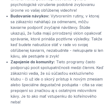
psychologické vzrušenie podobné zvyšovaniu
úrovne vo vašej obľúbenej videohre!
Budovanie návykov:
Vytvorením rutiny, v ktorej
sa zákazníci naháňajú za odmenami, môžu
kaviarne podporiť zvyčajné návštevy. Štúdie
ukazujú, že ľudia majú prirodzený sklon opakovať
správanie, ktoré prináša pozitívne výsledky. Takže
keď budete nabudúce stáť v rade vo svojej
obľúbenej kaviarni, nezabudnite - nekupujete si len
kávu, ale pestujete si zvyk!
Zapojenie do komunity:
Tieto programy často
podporujú pocit spolupatričnosti medzi členmi. Keď
zákazníci vedia, že sú súčasťou exkluzívneho
klubu - či už ide o skorý prístup k novým zmesiam
alebo špeciálne degustačné podujatia - cítia sa viac
prepojení so značkou aj s ostatnými milovníkmi
kávy. Je to ako mať vstupenku do kofeínového
neba!