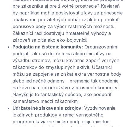
pre zákazníka aj pre životné prostredie? Kaviareň
by napríklad mohla poskytovať zľavy za prinesenie
opakovane použiteľných pohárov alebo ponúkať
bonusové body za výber rastlinných možností.
Zákazníci radi dostávajú hmatateľné výhody a
zároveň sa cítia ako eko-bojovníci!
Podujatia na čistenie komunity:
Organizovaním
podujatí, ako sú dni čistenia alebo iniciatívy na
výsadbu stromov, môžu kaviarne zapojiť verných
zákazníkov do zmysluplných aktivít. Účastníci
môžu za zapojenie sa získať extra vernostné body
alebo jedinečné odmeny - premenia tak chodenie
na kávu na dobrodružstvo v prospech komunity!
Navyše je to fantastický spôsob, ako podporiť
kamarátstvo medzi zákazníkmi.
Udržateľné získavanie zdrojov:
Vyzdvihovanie
lokálnych produktov v rámci vernostného
programu kaviarne nielen podporuje miestne