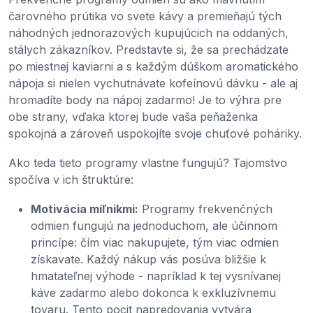
čarovného prútika vo svete kávy a premieňajú tých
náhodných jednorazových kupujúcich na oddaných,
stálych zákazníkov. Predstavte si, že sa prechádzate
po miestnej kaviarni a s každým dúškom aromatického
nápoja si nielen vychutnávate kofeínovú dávku - ale aj
hromadíte body na nápoj zadarmo! Je to výhra pre
obe strany, vďaka ktorej bude vaša peňaženka
spokojná a zároveň uspokojíte svoje chuťové poháriky.
Ako teda tieto programy vlastne fungujú? Tajomstvo
spočíva v ich štruktúre:
Motivácia míľnikmi:
Programy frekvenčných
odmien fungujú na jednoduchom, ale účinnom
princípe: čím viac nakupujete, tým viac odmien
získavate. Každý nákup vás posúva bližšie k
hmatateľnej výhode - napríklad k tej vysnívanej
káve zadarmo alebo dokonca k exkluzívnemu
tovaru. Tento pocit napredovania vytvára