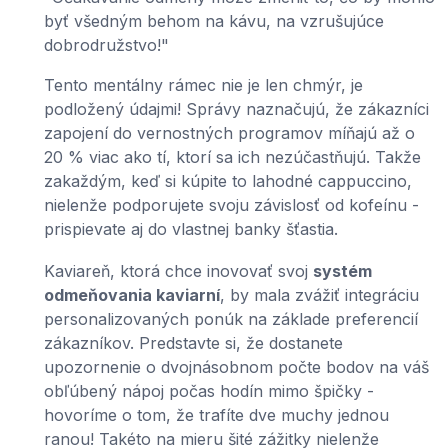
byť všedným behom na kávu, na vzrušujúce
dobrodružstvo!"
Tento mentálny rámec nie je len chmýr, je
podložený údajmi! Správy naznačujú, že zákazníci
zapojení do vernostných programov míňajú až o
20 % viac ako tí, ktorí sa ich nezúčastňujú. Takže
zakaždým, keď si kúpite to lahodné cappuccino,
nielenže podporujete svoju závislosť od kofeínu -
prispievate aj do vlastnej banky šťastia.
Kaviareň, ktorá chce inovovať svoj
systém
odmeňovania kaviarní
, by mala zvážiť integráciu
personalizovaných ponúk na základe preferencií
zákazníkov. Predstavte si, že dostanete
upozornenie o dvojnásobnom počte bodov na váš
obľúbený nápoj počas hodín mimo špičky -
hovoríme o tom, že trafíte dve muchy jednou
ranou! Takéto na mieru šité zážitky nielenže