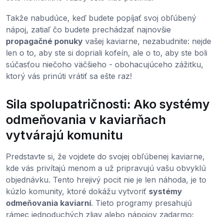
Takže nabudúce, keď budete popíjať svoj obľúbený
nápoj, zatiaľ čo budete prechádzať najnovšie
propagačné ponuky
vašej kaviarne, nezabudnite: nejde
len o to, aby ste si dopriali kofeín, ale o to, aby ste boli
súčasťou niečoho väčšieho - obohacujúceho zážitku,
ktorý vás prinúti vrátiť sa ešte raz!
Sila spolupatričnosti: Ako systémy
odmeňovania v kaviarňach
vytvárajú komunitu
Predstavte si, že vojdete do svojej obľúbenej kaviarne,
kde vás privítajú menom a už pripravujú vašu obvyklú
objednávku. Tento hrejivý pocit nie je len náhoda, je to
kúzlo komunity, ktoré dokážu vytvoriť
systémy
odmeňovania kaviarní
. Tieto programy presahujú
rámec jednoduchých zliav alebo nápojov zadarmo;