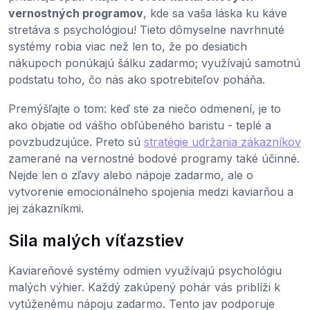
vernostných programov
, kde sa vaša láska ku káve
stretáva s psychológiou! Tieto dômyselne navrhnuté
systémy robia viac než len to, že po desiatich
nákupoch ponúkajú šálku zadarmo; využívajú samotnú
podstatu toho, čo nás ako spotrebiteľov poháňa.
Premýšľajte o tom: keď ste za niečo odmenení, je to
ako objatie od vášho obľúbeného baristu - teplé a
povzbudzujúce. Preto sú
stratégie udržania zákazníkov
zamerané na vernostné bodové programy také účinné.
Nejde len o zľavy alebo nápoje zadarmo, ale o
vytvorenie emocionálneho spojenia medzi kaviarňou a
jej zákazníkmi.
Sila malých víťazstiev
Kaviareňové systémy odmien využívajú psychológiu
malých výhier. Každý zakúpený pohár vás priblíži k
vytúženému nápoju zadarmo. Tento jav podporuje