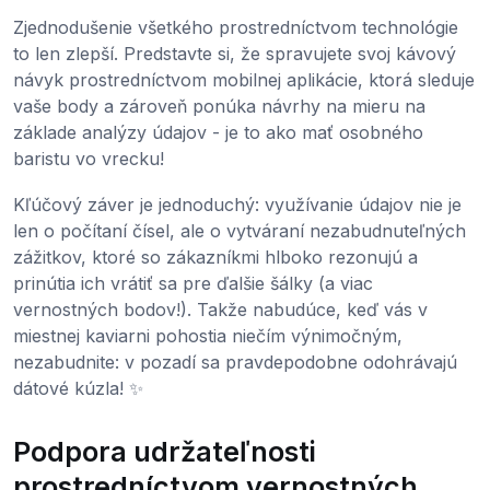
Zjednodušenie všetkého prostredníctvom technológie
to len zlepší. Predstavte si, že spravujete svoj kávový
návyk prostredníctvom mobilnej aplikácie, ktorá sleduje
vaše body a zároveň ponúka návrhy na mieru na
základe analýzy údajov - je to ako mať osobného
baristu vo vrecku!
Kľúčový záver je jednoduchý: využívanie údajov nie je
len o počítaní čísel, ale o vytváraní nezabudnuteľných
zážitkov, ktoré so zákazníkmi hlboko rezonujú a
prinútia ich vrátiť sa pre ďalšie šálky (a viac
vernostných bodov!). Takže nabudúce, keď vás v
miestnej kaviarni pohostia niečím výnimočným,
nezabudnite: v pozadí sa pravdepodobne odohrávajú
dátové kúzla! ✨
Podpora udržateľnosti
prostredníctvom vernostných