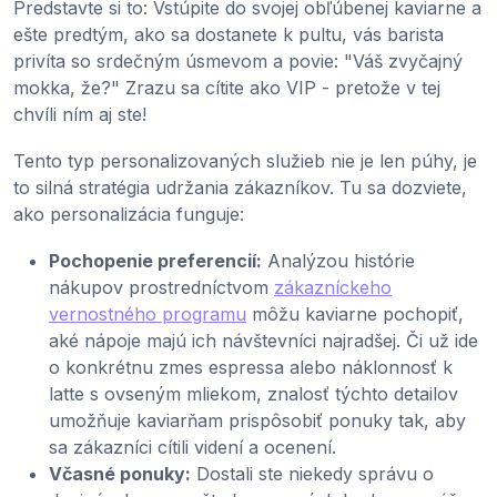
Predstavte si to: Vstúpite do svojej obľúbenej kaviarne a
ešte predtým, ako sa dostanete k pultu, vás barista
privíta so srdečným úsmevom a povie: "Váš zvyčajný
mokka, že?" Zrazu sa cítite ako VIP - pretože v tej
chvíli ním aj ste!
Tento typ personalizovaných služieb nie je len púhy, je
to silná stratégia udržania zákazníkov. Tu sa dozviete,
ako personalizácia funguje:
Pochopenie preferencií:
Analýzou histórie
nákupov prostredníctvom
zákazníckeho
vernostného programu
môžu kaviarne pochopiť,
aké nápoje majú ich návštevníci najradšej. Či už ide
o konkrétnu zmes espressa alebo náklonnosť k
latte s ovseným mliekom, znalosť týchto detailov
umožňuje kaviarňam prispôsobiť ponuky tak, aby
sa zákazníci cítili videní a ocenení.
Včasné ponuky:
Dostali ste niekedy správu o