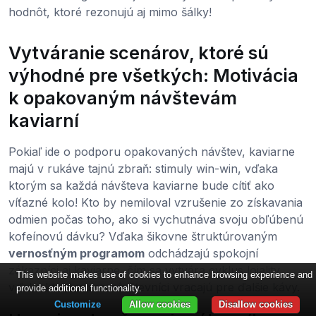
hodnôt, ktoré rezonujú aj mimo šálky!
Vytváranie scenárov, ktoré sú
výhodné pre všetkých: Motivácia
k opakovaným návštevám
kaviarní
Pokiaľ ide o podporu opakovaných návštev, kaviarne
majú v rukáve tajnú zbraň: stimuly win-win, vďaka
ktorým sa každá návšteva kaviarne bude cítiť ako
víťazné kolo! Kto by nemiloval vzrušenie zo získavania
odmien počas toho, ako si vychutnáva svoju obľúbenú
kofeínovú dávku? Vďaka šikovne štruktúrovaným
vernosťným programom
odchádzajú spokojní
zákazníci aj kaviarne, čím sa vytvára cyklus lojality,
This website makes use of cookies to enhance browsing experience and
vďaka ktorému sa návštevníci vracajú pre ďalšie kávy.
provide additional functionality.
Customize
Allow cookies
Disallow cookies