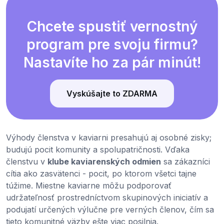
Chcete spustiť vernostný
program pre svoju firmu?
Nastavíte ho za pár minút!
Vyskúšajte to ZDARMA
Výhody členstva v kaviarni presahujú aj osobné zisky;
budujú pocit komunity a spolupatričnosti. Vďaka
členstvu v
klube kaviarenských odmien
sa zákazníci
cítia ako zasvätenci - pocit, po ktorom všetci tajne
túžime. Miestne kaviarne môžu podporovať
udržateľnosť prostredníctvom skupinových iniciatív a
podujatí určených výlučne pre verných členov, čím sa
tieto komunitné väzby ešte viac posilnia.