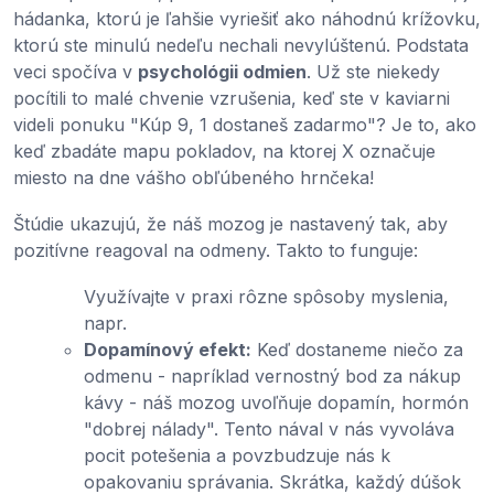
hádanka, ktorú je ľahšie vyriešiť ako náhodnú krížovku,
ktorú ste minulú nedeľu nechali nevylúštenú. Podstata
veci spočíva v
psychológii odmien
. Už ste niekedy
pocítili to malé chvenie vzrušenia, keď ste v kaviarni
videli ponuku "Kúp 9, 1 dostaneš zadarmo"? Je to, ako
keď zbadáte mapu pokladov, na ktorej X označuje
miesto na dne vášho obľúbeného hrnčeka!
Štúdie ukazujú, že náš mozog je nastavený tak, aby
pozitívne reagoval na odmeny. Takto to funguje:
Využívajte v praxi rôzne spôsoby myslenia,
napr.
Dopamínový efekt:
Keď dostaneme niečo za
odmenu - napríklad vernostný bod za nákup
kávy - náš mozog uvoľňuje dopamín, hormón
"dobrej nálady". Tento nával v nás vyvoláva
pocit potešenia a povzbudzuje nás k
opakovaniu správania. Skrátka, každý dúšok