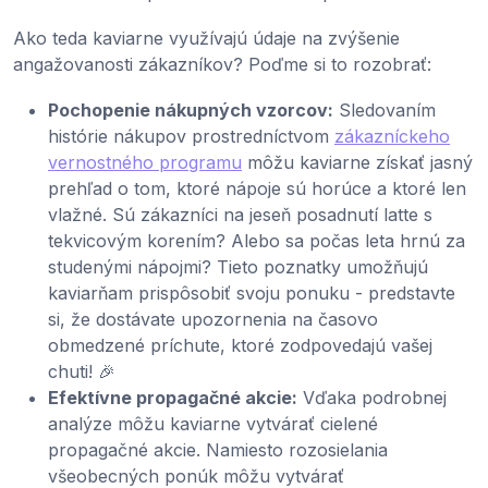
Ako teda kaviarne využívajú údaje na zvýšenie
angažovanosti zákazníkov? Poďme si to rozobrať:
Pochopenie nákupných vzorcov:
Sledovaním
histórie nákupov prostredníctvom
zákazníckeho
vernostného programu
môžu kaviarne získať jasný
prehľad o tom, ktoré nápoje sú horúce a ktoré len
vlažné. Sú zákazníci na jeseň posadnutí latte s
tekvicovým korením? Alebo sa počas leta hrnú za
studenými nápojmi? Tieto poznatky umožňujú
kaviarňam prispôsobiť svoju ponuku - predstavte
si, že dostávate upozornenia na časovo
obmedzené príchute, ktoré zodpovedajú vašej
chuti! 🎉
Efektívne propagačné akcie:
Vďaka podrobnej
analýze môžu kaviarne vytvárať cielené
propagačné akcie. Namiesto rozosielania
všeobecných ponúk môžu vytvárať