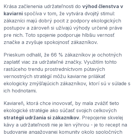
Krása začlenenia udržateľnosti do
výhod členstva v
kaviarni
spočíva v tom, že vytvára dvojitý stimul:
zákazníci majú dobrý pocit z podpory ekologických
postupov a zároveň si užívajú výhody určené práve
pre nich. Toto spojenie podporuje hlbšiu vernosť
značke a zvyšuje spokojnosť zákazníkov.
Prieskum odhalil, že 66 % zákazníkov je ochotných
zaplatiť viac za udržateľné značky. Využitím tohto
rastúceho trendu prostredníctvom pútavých
vernostných stratégií môžu kaviarne prilákať
ekologicky zmýšľajúcich zákazníkov, ktorí sú v súlade s
ich hodnotami.
Kaviareň, ktorá chce inovovať, by mala zvážiť tieto
ekologické stratégie ako súčasť svojich celkových
stratégií udržania si zákazníkov
. Prepojenie skvelej
kávy a udržateľnosti nie je len výhrou - je to recept na
budovanie angažovanej komunity okolo spoločných