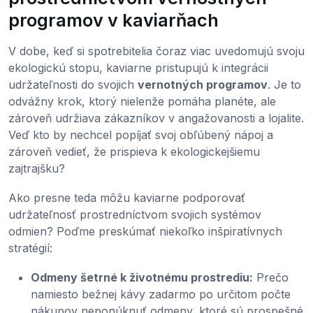
programov v kaviarňach
V dobe, keď si spotrebitelia čoraz viac uvedomujú svoju
ekologickú stopu, kaviarne pristupujú k integrácii
udržateľnosti do svojich
vernotných programov
. Je to
odvážny krok, ktorý nielenže pomáha planéte, ale
zároveň udržiava zákazníkov v angažovanosti a lojalite.
Veď kto by nechcel popíjať svoj obľúbený nápoj a
zároveň vedieť, že prispieva k ekologickejšiemu
zajtrajšku?
Ako presne teda môžu kaviarne podporovať
udržateľnosť prostredníctvom svojich systémov
odmien? Poďme preskúmať niekoľko inšpiratívnych
stratégií:
Odmeny šetrné k životnému prostrediu:
Prečo
namiesto bežnej kávy zadarmo po určitom počte
nákupov neponúknuť odmeny, ktoré sú prospešné