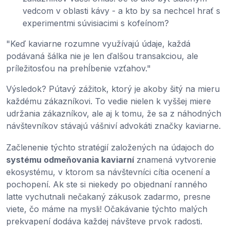
vedcom v oblasti kávy - a kto by sa nechcel hrať s
experimentmi súvisiacimi s kofeínom?
"Keď kaviarne rozumne využívajú údaje, každá
podávaná šálka nie je len ďalšou transakciou, ale
príležitosťou na prehĺbenie vzťahov."
Výsledok? Pútavý zážitok, ktorý je akoby šitý na mieru
každému zákazníkovi. To vedie nielen k vyššej miere
udržania zákazníkov, ale aj k tomu, že sa z náhodných
návštevníkov stávajú vášniví advokáti značky kaviarne.
Začlenenie týchto stratégií založených na údajoch do
systému odmeňovania kaviarní
znamená vytvorenie
ekosystému, v ktorom sa návštevníci cítia ocenení a
pochopení. Ak ste si niekedy po objednaní ranného
latte vychutnali nečakaný zákusok zadarmo, presne
viete, čo máme na mysli! Očakávanie týchto malých
prekvapení dodáva každej návšteve prvok radosti.