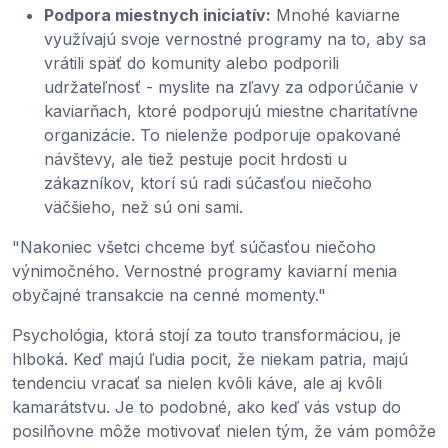
Podpora miestnych iniciatív:
Mnohé kaviarne
využívajú svoje vernostné programy na to, aby sa
vrátili späť do komunity alebo podporili
udržateľnosť - myslite na zľavy za odporúčanie v
kaviarňach, ktoré podporujú miestne charitatívne
organizácie. To nielenže podporuje opakované
návštevy, ale tiež pestuje pocit hrdosti u
zákazníkov, ktorí sú radi súčasťou niečoho
väčšieho, než sú oni sami.
"Nakoniec všetci chceme byť súčasťou niečoho
výnimočného. Vernostné programy kaviarní menia
obyčajné transakcie na cenné momenty."
Psychológia, ktorá stojí za touto transformáciou, je
hlboká. Keď majú ľudia pocit, že niekam patria, majú
tendenciu vracať sa nielen kvôli káve, ale aj kvôli
kamarátstvu. Je to podobné, ako keď vás vstup do
posilňovne môže motivovať nielen tým, že vám pomôže