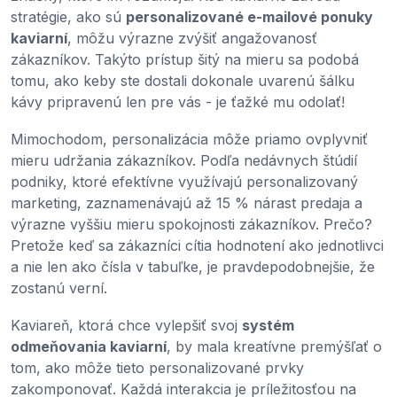
stratégie, ako sú
personalizované e-mailové ponuky
kaviarní
, môžu výrazne zvýšiť angažovanosť
zákazníkov. Takýto prístup šitý na mieru sa podobá
tomu, ako keby ste dostali dokonale uvarenú šálku
kávy pripravenú len pre vás - je ťažké mu odolať!
Mimochodom, personalizácia môže priamo ovplyvniť
mieru udržania zákazníkov. Podľa nedávnych štúdií
podniky, ktoré efektívne využívajú personalizovaný
marketing, zaznamenávajú až 15 % nárast predaja a
výrazne vyššiu mieru spokojnosti zákazníkov. Prečo?
Pretože keď sa zákazníci cítia hodnotení ako jednotlivci
a nie len ako čísla v tabuľke, je pravdepodobnejšie, že
zostanú verní.
Kaviareň, ktorá chce vylepšiť svoj
systém
odmeňovania kaviarní
, by mala kreatívne premýšľať o
tom, ako môže tieto personalizované prvky
zakomponovať. Každá interakcia je príležitosťou na