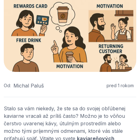
Michal Paluš
Od:
pred 1 rokom
Stalo sa vám niekedy, že ste sa do svojej obľúbenej
kaviarne vracali až príliš často? Možno je to vôňou
čerstvo uvarenej kávy, útulným prostredím alebo
možno tými príjemnými odmenami, ktoré vás stále
priťahujú späť. Vitajte vo svete
kaviareňových