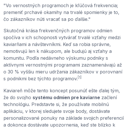
"Vo vernostných programoch je kľúčová frekvencia;
premeniť prchavé okamihy na trvalé spomienky je to,
čo zákazníkov núti vracať sa po ďalšie."
Skutočná krása frekvenčných programov odmien
spočíva v ich schopnosti vytvárať trvalé vzťahy medzi
kaviarňami a návštevníkmi. Keď sa robia správne,
nemotivujú len k nákupom, ale budujú aj vzťahy a
komunitu. Podľa nedávneho výskumu podniky s
aktívnymi vernostnými programami zaznamenávajú až
o 30 % vyššiu mieru udržania zákazníkov v porovnaní
[1]
s podnikmi bez týchto programov.
Kaviareň môže tento koncept posunúť ešte ďalej tým,
že do svojho
systému odmien pre kaviarne
začlení
technológiu. Predstavte si, že používate mobilnú
aplikáciu, v ktorej sledujete svoje body, dostávate
personalizované ponuky na základe svojich preferencií
a dokonca dostávate upozornenia, keď ste blízko k