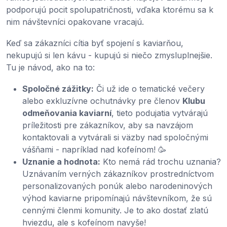
podporujú pocit spolupatričnosti, vďaka ktorému sa k
nim návštevníci opakovane vracajú.
Keď sa zákazníci cítia byť spojení s kaviarňou,
nekupujú si len kávu - kupujú si niečo zmysluplnejšie.
Tu je návod, ako na to:
Spoločné zážitky:
Či už ide o tematické večery
alebo exkluzívne ochutnávky pre členov
Klubu
odmeňovania kaviarní
, tieto podujatia vytvárajú
príležitosti pre zákazníkov, aby sa navzájom
kontaktovali a vytvárali si väzby nad spoločnými
vášňami - napríklad nad kofeínom! 🥳
Uznanie a hodnota:
Kto nemá rád trochu uznania?
Uznávaním verných zákazníkov prostredníctvom
personalizovaných ponúk alebo narodeninových
výhod kaviarne pripomínajú návštevníkom, že sú
cennými členmi komunity. Je to ako dostať zlatú
hviezdu, ale s kofeínom navyše!