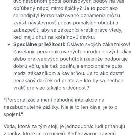
dvojnásobnom počte bonusových bodov na váš
obľúbený nápoj mimo špičky? Je to pocit ako
serendipity! Personalizované oznámenia môžu
zvýšiť návštevnosť počas pomalších období a
zabezpečiť, aby sa zákazníci vrátili práve vtedy,
keď majú chuť na kofeínovú dávku.
Speciálne príležitosti:
Oslávte svojich zákazníkov!
Zasielanie personalizovaných narodeninových zliav
alebo prekvapivých pochúťok nielenže podporuje
dobrú vôľu, ale tiež posilňuje emocionálne puto
medzi zákazníkom a kaviarňou. Je to ako dostať
nečakaný darček od priateľa - kto by sa nechcel
vrátiť pre viac takejto srdečnosti?"
"Personalizácia mení náhodné interakcie na
nezabudnuteľné zážitky. Nie je to len káva, je to o
spojení."
Veda, ktorá za tým stojí, je jednoduchá: ľudí priťahujú
značky, ktoré im rozumejú. Keď kaviarne zavedú