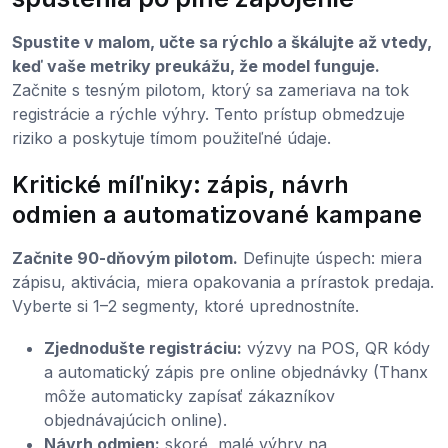
Spustite v malom, učte sa rýchlo a škálujte až vtedy,
keď vaše metriky preukážu, že model funguje.
Začnite s tesným pilotom, ktorý sa zameriava na tok
registrácie a rýchle výhry. Tento prístup obmedzuje
riziko a poskytuje tímom použiteľné údaje.
Kritické míľniky: zápis, návrh
odmien a automatizované kampane
Začnite 90-dňovým pilotom.
Definujte úspech: miera
zápisu, aktivácia, miera opakovania a prírastok predaja.
Vyberte si 1–2 segmenty, ktoré uprednostníte.
Zjednodušte registráciu:
výzvy na POS, QR kódy
a automatický zápis pre online objednávky (Thanx
môže automaticky zapísať zákazníkov
objednávajúcich online).
Návrh odmien:
skoré, malé výhry na