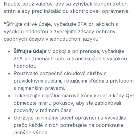
Naučte používateľov, aby sa vyhýbali klonom tretích
strán a aby pred inštaláciou skontrolovali oprávnenia.
"Šifrujte citlivé údaje, vyžadujte 2FA pri akciách s
vysokou hodnotou a zverejnite zásady ochrany
osobných údajov v jednoduchom jazyku."
Šifrujte údaje
v pokoji a pri prenose; vyžadujte
2FA pri zmenách účtu a transakciách s vysokou
hodnotou.
Používajte bezpečné cloudové služby s
pravidelnými auditmi, rotujúcimi kľúčmi a prístupom
s najmenšími právami.
Tokenizujte digitálne čiarové kódy kariet a kódy QR;
obmedzte mieru pokusov, aby ste zablokovali
podvody v reálnom čase.
Udržujte minimálny počet oprávnení a vysvetlite,
prečo každé z nich potrebujete na odomknutie
jasných výhod.