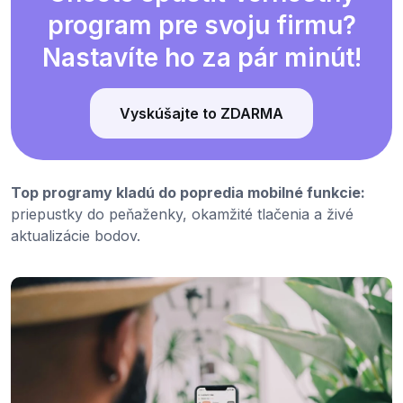
program pre svoju firmu?
Nastavíte ho za pár minút!
Vyskúšajte to ZDARMA
Top programy kladú do popredia mobilné funkcie:
priepustky do peňaženky, okamžité tlačenia a živé
aktualizácie bodov.