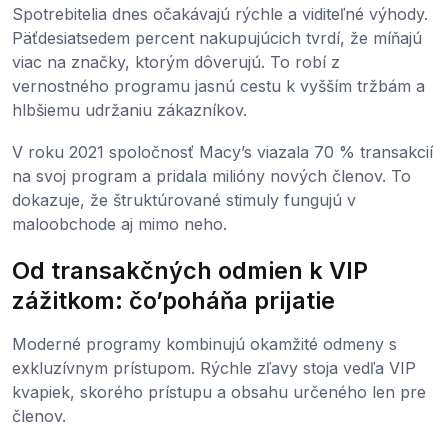
Spotrebitelia dnes očakávajú rýchle a viditeľné výhody.
Päťdesiatsedem percent nakupujúcich tvrdí, že míňajú
viac na značky, ktorým dôverujú. To robí z
vernostného programu jasnú cestu k vyšším tržbám a
hlbšiemu udržaniu zákazníkov.
V roku 2021 spoločnosť Macy’s viazala 70 % transakcií
na svoj program a pridala milióny nových členov. To
dokazuje, že štruktúrované stimuly fungujú v
maloobchode aj mimo neho.
Od transakčných odmien k VIP
zážitkom: čo’poháňa prijatie
Moderné programy kombinujú okamžité odmeny s
exkluzívnym prístupom. Rýchle zľavy stoja vedľa VIP
kvapiek, skorého prístupu a obsahu určeného len pre
členov.