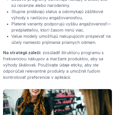
sú recenzie alebo narodeniny.
Stupne pridávajú status a odomykajú zážitkové
výhody s rastúcou angažovanosťou.
Platené varianty podporujú vyššiu angažovanosť—
predplatiteľov, ktorí časom minú viac.
Value modely umožňujú nakupujúcim prispievať na
účely namiesto prijímania priamych odmien.
Na stratégii záleží:
zosúladiť štruktúru programu s
frekvenciou nákupov a maržami produktov, aby sa
výhody škálovali. Používajte údaje eticky, aby ste
odporúčali relevantné produkty a umožnili ľuďom
kontrolovať preferencie v aplikácii.