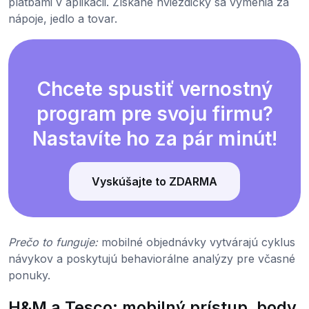
platbami v aplikácii. Získané hviezdičky sa vymenia za
nápoje, jedlo a tovar.
Chcete spustiť vernostný
program pre svoju firmu?
Nastavíte ho za pár minút!
Vyskúšajte to ZDARMA
Prečo to funguje:
mobilné objednávky vytvárajú cyklus
návykov a poskytujú behaviorálne analýzy pre včasné
ponuky.
H&M a Tesco: mobilný prístup, body