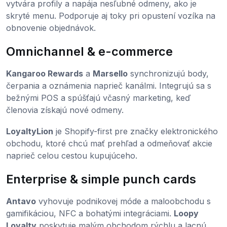
vytvára profily a napája nesľubné odmeny, ako je
skryté menu. Podporuje aj toky pri opustení vozíka na
obnovenie objednávok.
Omnichannel & e-commerce
Kangaroo Rewards
a
Marsello
synchronizujú body,
čerpania a oznámenia naprieč kanálmi. Integrujú sa s
bežnými POS a spúšťajú včasný marketing, keď
členovia získajú nové odmeny.
LoyaltyLion
je Shopify-first pre značky elektronického
obchodu, ktoré chcú mať prehľad a odmeňovať akcie
naprieč celou cestou kupujúceho.
Enterprise & simple punch cards
Antavo
vyhovuje podnikovej móde a maloobchodu s
gamifikáciou, NFC a bohatými integráciami.
Loopy
Loyalty
poskytuje malým obchodom rýchlu a lacnú