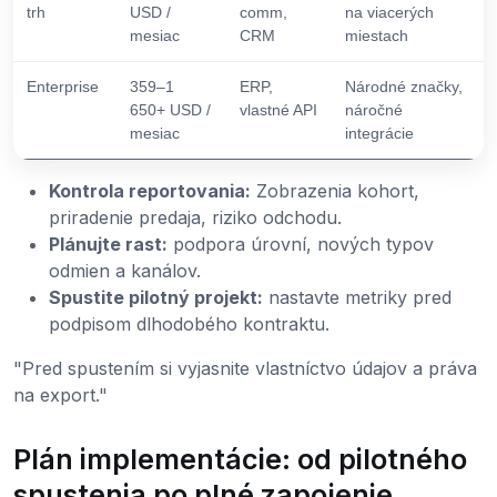
trh
USD /
comm,
na viacerých
mesiac
CRM
miestach
Enterprise
359–1
ERP,
Národné značky,
650+ USD /
vlastné API
náročné
mesiac
integrácie
Kontrola reportovania:
Zobrazenia kohort,
priradenie predaja, riziko odchodu.
Plánujte rast:
podpora úrovní, nových typov
odmien a kanálov.
Spustite pilotný projekt:
nastavte metriky pred
podpisom dlhodobého kontraktu.
"Pred spustením si vyjasnite vlastníctvo údajov a práva
na export."
Plán implementácie: od pilotného
spustenia po plné zapojenie