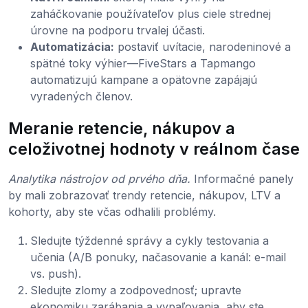
zaháčkovanie používateľov plus ciele strednej
úrovne na podporu trvalej účasti.
Automatizácia:
postaviť uvítacie, narodeninové a
spätné toky výhier—FiveStars a Tapmango
automatizujú kampane a opätovne zapájajú
vyradených členov.
Meranie retencie, nákupov a
celoživotnej hodnoty v reálnom čase
Analytika nástrojov od prvého dňa.
Informačné panely
by mali zobrazovať trendy retencie, nákupov, LTV a
kohorty, aby ste včas odhalili problémy.
Sledujte týždenné správy a cykly testovania a
učenia (A/B ponuky, načasovanie a kanál: e-mail
vs. push).
Sledujte zlomy a zodpovednosť; upravte
ekonomiku zarábania a vypaľovania, aby ste