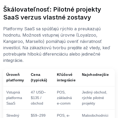
Škálovateľnosť: Pilotné projekty
SaaS verzus vlastné zostavy
Platformy SaaS sa spúšťajú rýchlo a preukazujú
hodnotu. Možnosti vstupnej úrovne (Loyalzoo,
Kangaroo, Marsello) pomáhajú overiť návratnosť
investícií. Na zákazkovú tvorbu prejdite až vtedy, keď
potrebujete hlbokú diferenciáciu alebo jedinečné
integrácie.
Úroveň
Cena
Kľúčové
Najvhodnejšie
platformy
(typická)
integrácie
Vstupná
47 USD–
POS,
Jediný obchod,
platforma
$135 /
základná
rýchle pilotné
SaaS
obchod
e-comm
projekty
Stredný
$59–299
POS, e-
Maloobchodníci