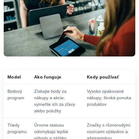
Model
Ako funguje
Kedy používať
Bodový
Získajte body za
Vysoko opakované
program
nákupy a akcie;
nákupy; široká ponuka
vymeňte ich za zľavy
produktov
alebo položky
Triedy
Úrovne statusu
Značky s rôznorodými
programu
odomykajú lepšie
vzorcami výdavkov a
výhody a zážitky
ašpirantskou