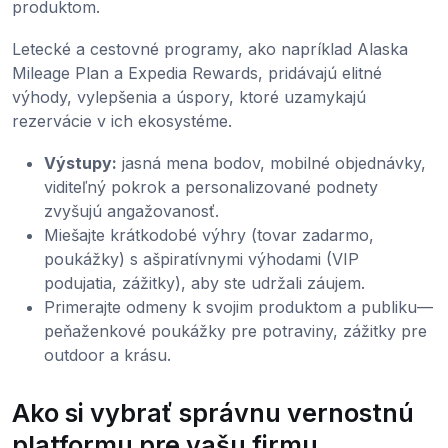
produktom.
Letecké a cestovné programy, ako napríklad Alaska
Mileage Plan a Expedia Rewards, pridávajú elitné
výhody, vylepšenia a úspory, ktoré uzamykajú
rezervácie v ich ekosystéme.
Výstupy:
jasná mena bodov, mobilné objednávky,
viditeľný pokrok a personalizované podnety
zvyšujú angažovanosť.
Miešajte krátkodobé výhry (tovar zadarmo,
poukážky) s ašpiratívnymi výhodami (VIP
podujatia, zážitky), aby ste udržali záujem.
Primerajte odmeny k svojim produktom a publiku—
peňaženkové poukážky pre potraviny, zážitky pre
outdoor a krásu.
Ako si vybrať správnu vernostnú
platformu pre vašu firmu