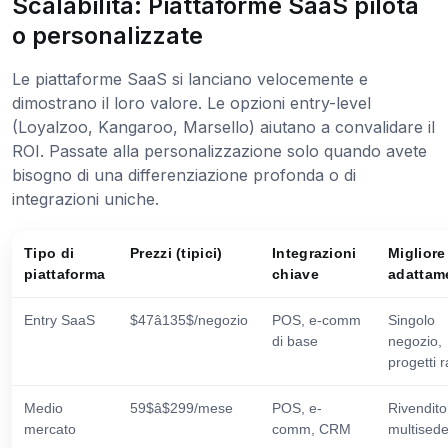
Scalabilità: Piattaforme SaaS pilota
o personalizzate
Le piattaforme SaaS si lanciano velocemente e
dimostrano il loro valore. Le opzioni entry-level
(Loyalzoo, Kangaroo, Marsello) aiutano a convalidare il
ROI. Passate alla personalizzazione solo quando avete
bisogno di una differenziazione profonda o di
integrazioni uniche.
Tipo di
Prezzi (tipici)
Integrazioni
Migliore
piattaforma
chiave
adattam
Entry SaaS
$47â135$/negozio
POS, e-comm
Singolo
di base
negozio,
progetti r
Medio
59$â$299/mese
POS, e-
Rivendito
mercato
comm, CRM
multised