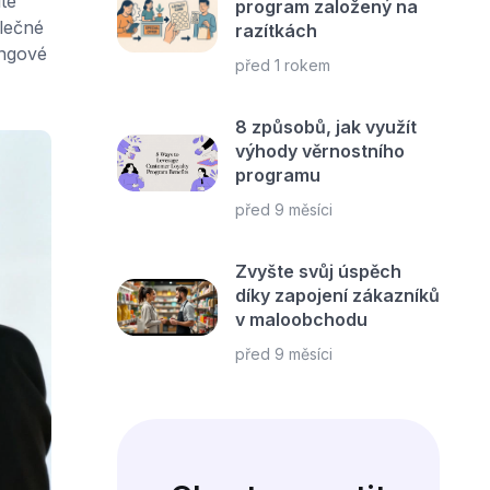
te
program založený na
olečné
razítkách
ingové
před 1 rokem
8 způsobů, jak využít
výhody věrnostního
programu
před 9 měsíci
Zvyšte svůj úspěch
díky zapojení zákazníků
v maloobchodu
před 9 měsíci