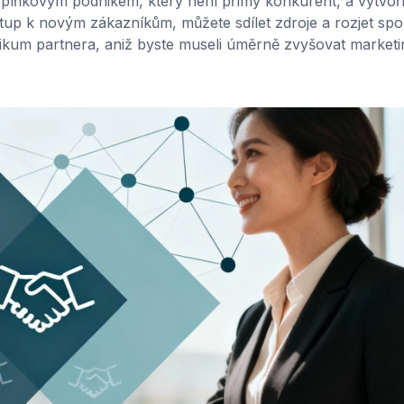
doplňkovým podnikem, který není přímý konkurent, a vytvoří
stup k novým zákazníkům, můžete sdílet zdroje a rozjet sp
likum partnera, aniž byste museli úměrně zvyšovat market