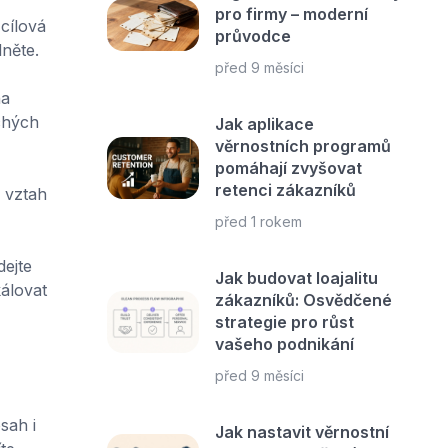
pro firmy – moderní
cílová
průvodce
dněte.
před 9 měsíci
na
chých
Jak aplikace
věrnostních programů
pomáhají zvyšovat
retenci zákazníků
 vztah
před 1 rokem
dejte
Jak budovat loajalitu
álovat
zákazníků: Osvědčené
strategie pro růst
vašeho podnikání
před 9 měsíci
sah i
Jak nastavit věrnostní