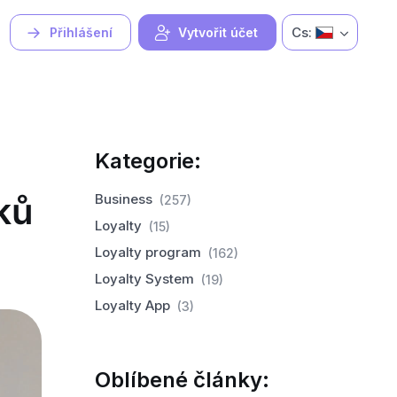
Cs:
Přihlášení
Vytvořit účet
Kategorie:
ků
Business
(257)
Loyalty
(15)
Loyalty program
(162)
Loyalty System
(19)
Loyalty App
(3)
Oblíbené články: