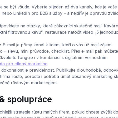
 se být všude. Vyberte si jeden až dva kanály, kde je vaše 
n nebo LinkedIn pro B2B služby – a nejdřív je opravdu zvlá
povídejte na otázky, které zákazníci skutečně mají. Kavár
ktní filtrovanou kávu“, restaurace natočit video „5 jednodu
:
E-mail je přímý kanál k lidem, kteří o vás už mají zájem.
 slevu, mini průvodce, checklist. Přes e-mail pak můžete
ěle to funguje i v kombinaci s digitálním věrnostním
ata pro cílený marketing
.
ž dokonalost je pravidelnost. Publikujte dlouhodobě, odpoví
firma roste, poroste i potřeba umět obsahový marketing šk
utečně růstovým marketingem.
 & spolupráce
chlejší strategie růstu malých firem, pokud chcete zvýšit do