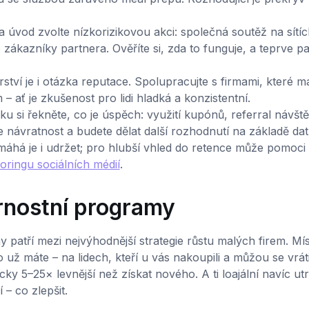
 úvod zvolte nízkorizikovou akci: společná soutěž na sítíc
ákazníky partnera. Ověříte si, zda to funguje, a teprve p
ství je i otázka reputace. Spolupracujte s firmami, které ma
 ať je zkušenost pro lidi hladká a konzistentní.
 si řekněte, co je úspěch: využití kupónů, referral návšt
 návratnost a budete dělat další rozhodnutí na základě dat.
omáhá je i udržet; pro hlubší vhled do retence může pomoci
oringu sociálních médií
.
rnostní programy
patří mezi nejvýhodnější strategie růstu malých firem. Mí
už máte – na lidech, kteří u vás nakoupili a můžou se vráti
ky 5–25× levnější než získat nového. A ti loajální navíc utr
 – co zlepšit.