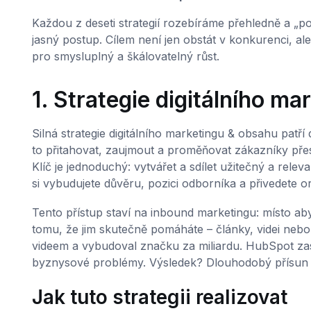
Každou z deseti strategií rozebíráme přehledně a „po l
jasný postup. Cílem není jen obstát v konkurenci, ale
pro smysluplný a škálovatelný růst.
1. Strategie digitálního m
Silná strategie digitálního marketingu & obsahu patří 
to přitahovat, zaujmout a proměňovat zákazníky přes 
Klíč je jednoduchý: vytvářet a sdílet užitečný a relev
si vybudujete důvěru, pozici odborníka a přivedete o
Tento přístup staví na inbound marketingu: místo aby
tomu, že jim skutečně pomáháte – články, videi nebo p
videem a vybudoval značku za miliardu. HubSpot zas
byznysové problémy. Výsledek? Dlouhodobý přísun lea
Jak tuto strategii realizovat