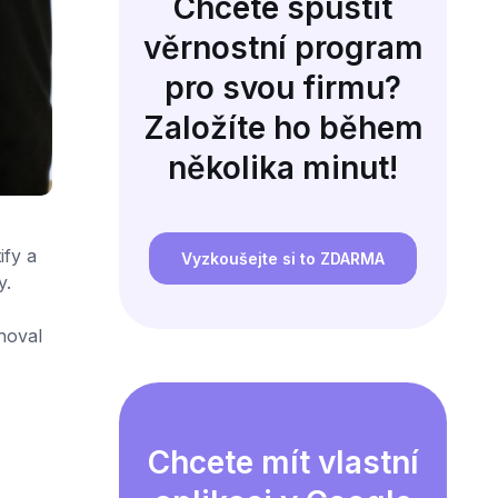
Chcete spustit
věrnostní program
pro svou firmu?
Založíte ho během
několika minut!
ify a
Vyzkoušejte si to ZDARMA
y.
hoval
Chcete mít vlastní