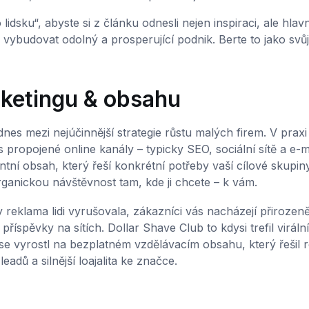
idsku“, abyste si z článku odnesli nejen inspiraci, ale hlav
 vybudovat odolný a prosperující podnik. Berte to jako svůj
arketingu & obsahu
dnes mezi nejúčinnější strategie růstu malých firem. V praxi
propojené online kanály – typicky SEO, sociální sítě a e-ma
antní obsah, který řeší konkrétní potřeby vaší cílové skupin
rganickou návštěvnost tam, kde ji chcete – k vám.
 reklama lidi vyrušovala, zákazníci vás nacházejí přirozeně
říspěvky na sítích. Dollar Shave Club to kdysi trefil viráln
e vyrostl na bezplatném vzdělávacím obsahu, který řešil r
dů a silnější loajalita ke značce.