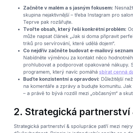
Začněte v malém a s jasným fokusem:
Nesnažte
skupina nejaktivnější – třeba Instagram pro salo
Teprve pak rozšiřujte.
Tvořte obsah, který řeší konkrétní problém:
Od
může napsat článek „Jak si doma připravit perfe
triků pro servírování, které udělá dojem“.
Co nejdřív začněte budovat e-mailový seznam
Nabídněte výměnou za kontakt něco hodnotného –
prohlubovat a podporovat opakované nákupy. Skv
programem, který navíc pomáhá
sbírat cenná d
Buďte konzistentní a opravdoví:
Důležitější ne
na komentáře a zprávy a budujte komunitu. Jak 
– a právě to bývá rozdíl mezi „občasným“ a sk
2. Strategická partnerství
Strategická partnerství & spolupráce patří mezi nejry