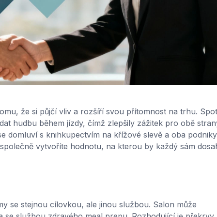
omu, že si půjčí vliv a rozšíří svou přítomnost na trhu. Spot
ádat hudbu během jízdy, čímž zlepšily zážitek pro obě stran
e domluví s knihkupectvím na křížové slevě a oba podniky
de společně vytvoříte hodnotu, na kterou by každý sám dosa
my se stejnou cílovkou, ale jinou službou. Salon může
 se službou zdravého meal prepu. Rozhodující je překryv