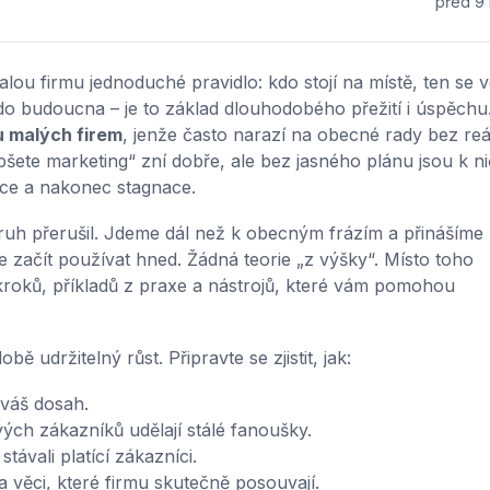
před 9 
ou firmu jednoduché pravidlo: kdo stojí na místě, ten se v
 do budoucna – je to základ dlouhodobého přežití i úspěchu
u malých firem
, jenže často narazí na obecné rady bez re
pšete marketing“ zní dobře, ale bez jasného plánu jsou k n
ace a nakonec stagnace.
ruh přerušil. Jdeme dál než k obecným frázím a přinášíme
te začít používat hned. Žádná teorie „z výšky“. Místo toho
roků, příkladů z praxe a nástrojů, které vám pomohou
 udržitelný růst. Připravte se zjistit, jak:
 váš dosah.
vých zákazníků udělají stálé fanoušky.
 stávali platící zákazníci.
na věci, které firmu skutečně posouvají.