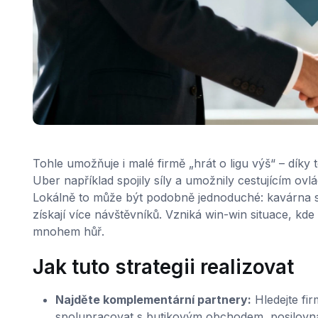
Tohle umožňuje i malé firmě „hrát o ligu výš“ – díky t
Uber například spojily síly a umožnily cestujícím ovl
Lokálně to může být podobně jednoduché: kavárna s
získají více návštěvníků. Vzniká win-win situace, k
mnohem hůř.
Jak tuto strategii realizovat
Najděte komplementární partnery:
Hledejte fir
spolupracovat s butikovým obchodem, posilovna