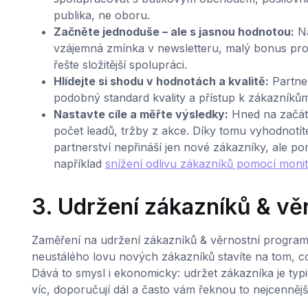
publika, ne oboru.
Začněte jednoduše – ale s jasnou hodnotou:
Na
vzájemná zmínka v newsletteru, malý bonus pro z
řešte složitější spolupráci.
Hlídejte si shodu v hodnotách a kvalitě:
Partner
podobný standard kvality a přístup k zákazníkům –
Nastavte cíle a měřte výsledky:
Hned na začátku
počet leadů, tržby z akce. Díky tomu vyhodnotíte
partnerství nepřináší jen nové zákazníky, ale p
například
snížení odlivu zákazníků pomocí monit
3. Udržení zákazníků & vě
Zaměření na udržení zákazníků & věrnostní programy 
neustálého lovu nových zákazníků stavíte na tom, co 
Dává to smysl i ekonomicky: udržet zákazníka je typic
víc, doporučují dál a často vám řeknou to nejcennější