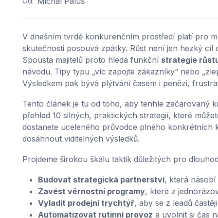
Michal Paluš
Od:
V dnešním tvrdě konkurenčním prostředí platí pro mal
skutečnosti posouvá zpátky. Růst není jen hezký cíl
Spousta majitelů proto hledá funkční
strategie růst
návodu. Tipy typu „víc zapojte zákazníky“ nebo „zle
Výsledkem pak bývá plýtvání časem i penězi, frustr
Tento článek je tu od toho, aby tenhle začarovaný k
přehled 10 silných, praktických strategií, které může
dostanete uceleného průvodce plného konkrétních k
dosáhnout viditelných výsledků.
Projdeme širokou škálu taktik důležitých pro dlouhodobě
Budovat strategická partnerství
, která násobí
Zavést věrnostní programy
, které z jednorázo
Vyladit prodejní trychtýř
, aby se z leadů častěji
Automatizovat rutinní provoz
a uvolnit si čas 