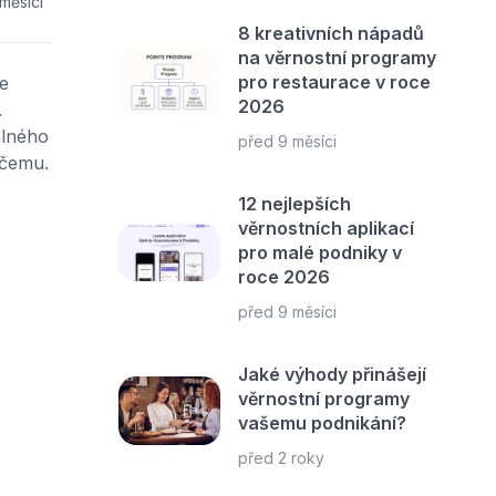
měsíci
8 kreativních nápadů
na věrnostní programy
pro restaurace v roce
e
2026
.
álného
před 9 měsíci
ičemu.
12 nejlepších
věrnostních aplikací
pro malé podniky v
roce 2026
před 9 měsíci
Jaké výhody přinášejí
věrnostní programy
vašemu podnikání?
před 2 roky