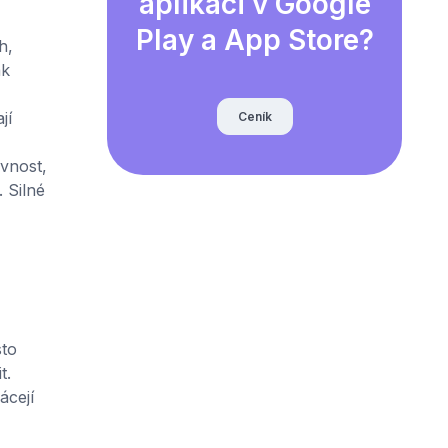
aplikaci v Google
Play a App Store?
h,
ak
jí
Ceník
ěvnost,
 Silné
sto
t.
ácejí