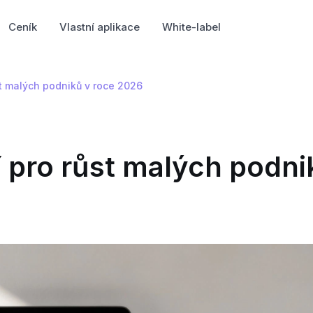
Ceník
Vlastní aplikace
White-label
st malých podniků v roce 2026
í pro růst malých podni