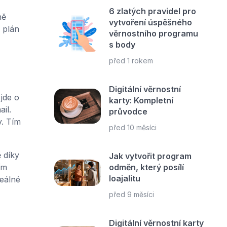
6 zlatých pravidel pro
ně
vytvoření úspěšného
 plán
věrnostního programu
s body
před 1 rokem
Digitální věrnostní
 jde o
karty: Kompletní
il.
průvodce
y. Tím
před 10 měsíci
 díky
Jak vytvořit program
ím
odměn, který posílí
loajalitu
eálné
před 9 měsíci
Digitální věrnostní karty