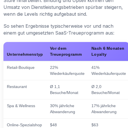
Stufe hinarbeiten. Bindung und Upsell können den
Umsatz von Dienstleistungsbetrieben spürbar steigern,
wenn die Levels richtig aufgebaut sind.
So sehen Ergebnisse typischerweise vor und nach
einem gut umgesetzten SaaS-Treueprogramm aus:
Vor dem
Nach 6 Monaten
Unternehmenstyp
Treueprogramm
Loyalty
Retail-Boutique
22%
41%
Wiederkäuferquote
Wiederkäuferquote
Restaurant
Ø 1,1
Ø 2,0
Besuche/Monat
Besuche/Monat
Spa & Wellness
30% jährliche
17% jährliche
Abwanderung
Abwanderung
Online-Spezialshop
$48
$63