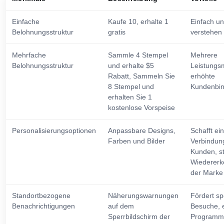
Einfache
Kaufe 10, erhalte 1
Einfach un
Belohnungsstruktur
gratis
verstehen
Mehrfache
Sammle 4 Stempel
Mehrere
Belohnungsstruktur
und erhalte $5
Leistungsm
Rabatt, Sammeln Sie
erhöhte
8 Stempel und
Kundenbi
erhalten Sie 1
kostenlose Vorspeise
Personalisierungsoptionen
Anpassbare Designs,
Schafft ein
Farben und Bilder
Verbindun
Kunden, st
Wiedererk
der Marke
Standortbezogene
Näherungswarnungen
Fördert s
Benachrichtigungen
auf dem
Besuche, e
Sperrbildschirm der
Programm