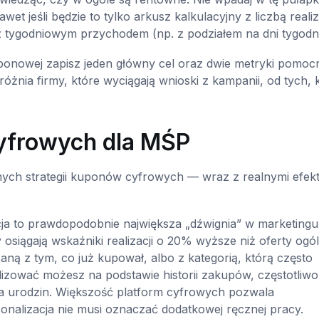
et jeśli będzie to tylko arkusz kalkulacyjny z liczbą realiza
 tygodniowym przychodem (np. z podziałem na dni tygodni
nowej zapisz jeden główny cel oraz dwie metryki pomocn
żnia firmy, które wyciągają wnioski z kampanii, od tych, 
cyfrowych dla MŚP
nych strategii kuponów cyfrowych — wraz z realnymi efekt
ja to prawdopodobnie największa „dźwignia” w marketingu
iągają wskaźniki realizacji o 20% wyższe niż oferty ogól
ązaną z tym, co już kupował, albo z kategorią, którą często
lizować możesz na podstawie historii zakupów, częstotliwo
ąca urodzin. Większość platform cyfrowych pozwala
nalizacja nie musi oznaczać dodatkowej ręcznej pracy.