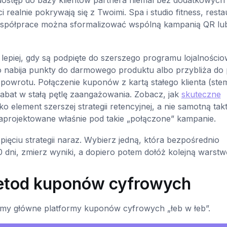
 realnie pokrywają się z Twoimi. Spa i studio fitness, resta
ie współprace można sformalizować wspólną kampanią QR lu
 lepiej, gdy są podpięte do szerszego programu lojalności
wo nabija punkty do darmowego produktu albo przybliża do
 powrotu. Połączenie kuponów z kartą stałego klienta (stem
abat w stałą pętlę zaangażowania. Zobacz, jak
skuteczne
 element szerszej strategii retencyjnej, a nie samotną tak
rojektowane właśnie pod takie „połączone” kampanie.
ięciu strategii naraz. Wybierz jedną, która bezpośrednio
0 dni, zmierz wyniki, a dopiero potem dołóż kolejną warstw
etod kuponów cyfrowych
my główne platformy kuponów cyfrowych „łeb w łeb”.