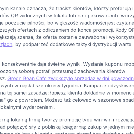
nym kanale oznacza, że tracisz klientów, którzy preferują 
kodów QR widocznych w lokalu lub na opakowaniach tworzy
je poczucie pilności, bo większość wiadomości jest czytan
łuższych ofertach z odliczaniem do końca promocji. Kody Q
większają szanse, że oferta zostanie zauważona i wykorzyst
zjach
, by podpatrzeć dodatkowe taktyki dystrybucji warte
 konsekwentnie daje świetne wyniki. Wysłanie kuponu mob
oczoną sobotę potrafi przesunąć zachowania klientów
esz.
Green Bean Cafe zwiększyło sprzedaż w dni powszedn
owych w najsłabsze okresy tygodnia. Kampanie odzyskiwan
tej samej zasadzie: łapiesz klienta dokładnie w momenci
ąga” go z powrotem. Możesz też celować w sezonowe spadk
 lokalnymi wydarzeniami.
ą lokalną firmą tworzy promocję typu win-win i rozciąg
d połączyć siły z pobliską księgarnią: zakup w jednym mie
dostęp do bazy klientów partnera niemal bez dodatkowych