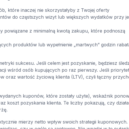
, które inaczej nie skorzystałyby z Twojej oferty
entów do częstszych wizyt lub większych wydatków przy je
ny powiązane z minimalną kwotą zakupu, które podnoszą
ących produktów lub wypełnienie „martwych” godzin rabat
etryki sukcesu. Jeśli celem jest pozyskanie, będziesz śledz
cji wśród osób kupujących po raz pierwszy. Jeśli prioryte
 oraz wartość życiową klienta (LTV), czyli łączny przyc
ek wydanych kuponów, które zostały użyte), wskaźnik pono
 koszt pozyskania klienta. Te liczby pokazują, czy działa
rżę.
tycznie mierzy netto wpływ swoich strategii kuponowych.
wiedząc, czy w ogóle są rentowne. Nie wpadaj w tę pułapk