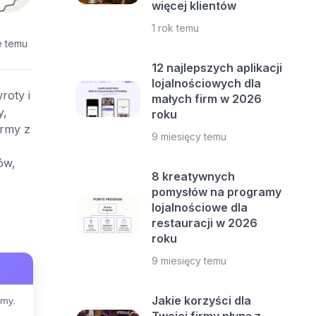
więcej klientów
1 rok temu
e temu
12 najlepszych aplikacji
lojalnościowych dla
roty i
małych firm w 2026
y,
roku
irmy z
9 miesięcy temu
ów,
8 kreatywnych
pomysłów na programy
lojalnościowe dla
restauracji w 2026
roku
9 miesięcy temu
Jakie korzyści dla
rmy.