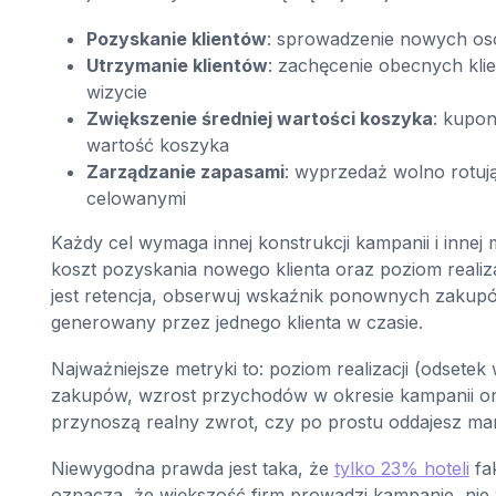
Pozyskanie klientów
: sprowadzenie nowych osób
Utrzymanie klientów
: zachęcenie obecnych kli
wizycie
Zwiększenie średniej wartości koszyka
: kupo
wartość koszyka
Zarządzanie zapasami
: wyprzedaż wolno rotuj
celowanymi
Każdy cel wymaga innej konstrukcji kampanii i innej m
koszt pozyskania nowego klienta oraz poziom realiza
jest retencja, obserwuj wskaźnik ponownych zakupów
generowany przez jednego klienta w czasie.
Najważniejsze metryki to: poziom realizacji (odset
zakupów, wzrost przychodów w okresie kampanii oraz
przynoszą realny zwrot, czy po prostu oddajesz ma
Niewygodna prawda jest taka, że
tylko 23% hoteli
fak
oznacza, że większość firm prowadzi kampanie, nie 