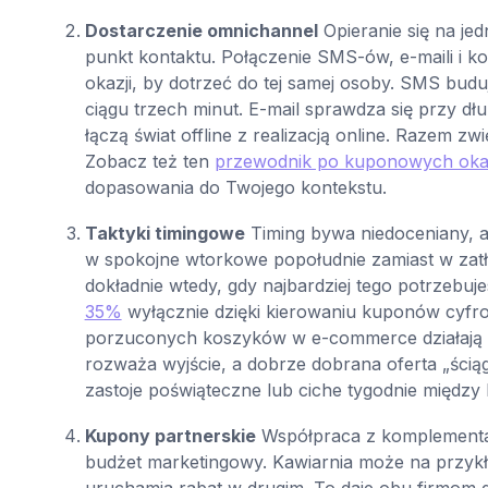
Dostarczenie omnichannel
Opieranie się na jed
punkt kontaktu. Połączenie SMS-ów, e-maili i 
okazji, by dotrzeć do tej samej osoby. SMS budu
ciągu trzech minut. E-mail sprawdza się przy d
łączą świat offline z realizacją online. Razem z
Zobacz też ten
przewodnik po kuponowych oka
dopasowania do Twojego kontekstu.
Taktyki timingowe
Timing bywa niedoceniany, a
w spokojne wtorkowe popołudnie zamiast w zatł
dokładnie wtedy, gdy najbardziej tego potrzebuj
35%
wyłącznie dzięki kierowaniu kuponów cyfr
porzuconych koszyków w e-commerce działają na 
rozważa wyjście, a dobrze dobrana oferta „ści
zastoje poświąteczne lub ciche tygodnie między
Kupony partnerskie
Współpraca z komplementarn
budżet marketingowy. Kawiarnia może na przykła
uruchamia rabat w drugim. To daje obu firmom 