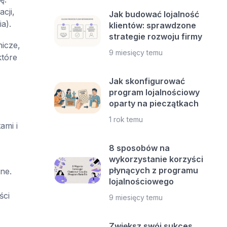
cji,
Jak budować lojalność
a).
klientów: sprawdzone
strategie rozwoju firmy
icze,
9 miesięcy temu
które
Jak skonfigurować
program lojalnościowy
oparty na pieczątkach
1 rok temu
ami i
8 sposobów na
wykorzystanie korzyści
płynących z programu
ne.
lojalnościowego
ści
9 miesięcy temu
Zwiększ swój sukces