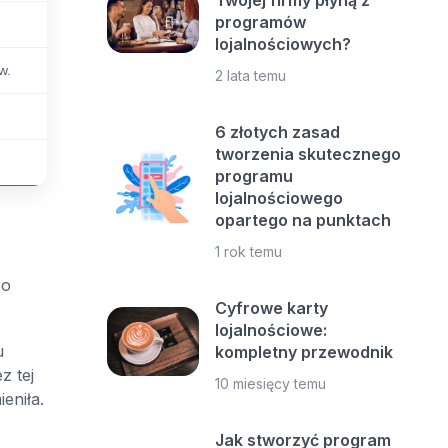
Twojej firmy płyną z
programów
lojalnościowych?
w.
2 lata temu
6 złotych zasad
tworzenia skutecznego
programu
lojalnościowego
opartego na punktach
1 rok temu
co
Cyfrowe karty
lojalnościowe:
u
kompletny przewodnik
z tej
10 miesięcy temu
eniła.
Jak stworzyć program