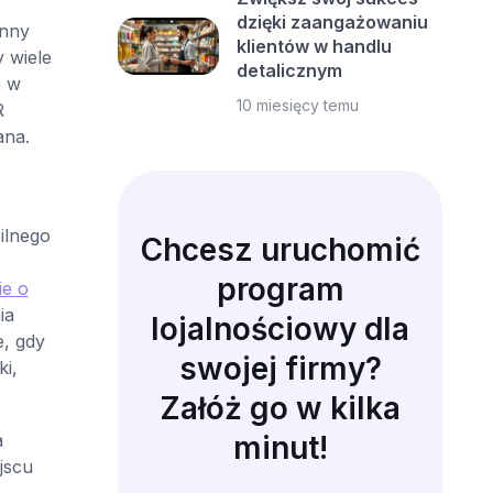
dzięki zaangażowaniu
inny
klientów w handlu
 wiele
detalicznym
a w
10 miesięcy temu
R
ana.
ilnego
Chcesz uruchomić
program
ie o
ia
lojalnościowy dla
e, gdy
swojej firmy?
i,
Załóż go w kilka
a
minut!
jscu