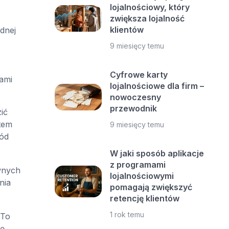
lojalnościowy, który
zwiększa lojalność
klientów
dnej
9 miesięcy temu
Cyfrowe karty
ami
lojalnościowe dla firm –
nowoczesny
przewodnik
ić
tem
9 miesięcy temu
hód
W jaki sposób aplikacje
z programami
wnych
lojalnościowymi
nia
pomagają zwiększyć
retencję klientów
1 rok temu
 To
ę.