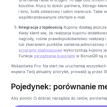
kosztów. Klucz to dobór partnera, którego klienci
i kino, butik odzieżowy i salon manicure. Tak
współbrandowanymi ofertami e-mail.
Integracja z lojalnością
Kupony działają jeszcze
Kiedy klient wie, że realizacja kuponu dodatko
nagrody, rośnie prawdopodobieństwo realizacji i
lub zbieraniem punktów zamienia jednorazowy r
programy lojalnościowe
wykorzystują kupony jako
Funkcje
zarządzania kuponami
w BonusQR są zap
Wskazówka Pro: Na start nie uruchamiaj wszystkich p
wspiera Twój aktualny priorytet, prowadź ją przez 3
Pojedynek: porównanie m
Aby pomóc Ci dobrać narzędzia do celów, porównaj