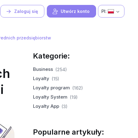
Pl:
Zaloguj się
Utwórz konto
ednich przedsiębiorstw
Kategorie:
ch
Business
(254)
Loyalty
(15)
i
Loyalty program
(162)
Loyalty System
(19)
Loyalty App
(3)
Popularne artykuły: