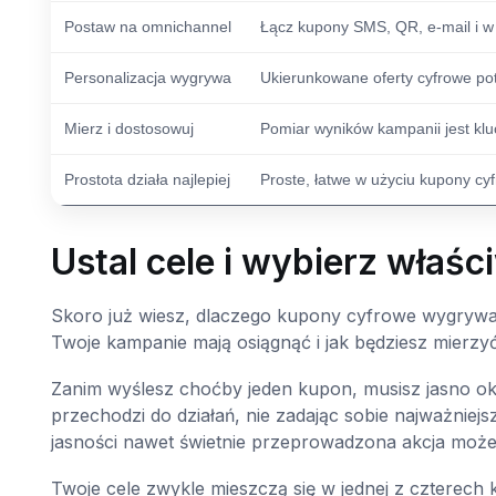
Postaw na omnichannel
Łącz kupony SMS, QR, e-mail i w a
Personalizacja wygrywa
Ukierunkowane oferty cyfrowe pot
Mierz i dostosowuj
Pomiar wyników kampanii jest kl
Prostota działa najlepiej
Proste, łatwe w użyciu kupony cy
Ustal cele i wybierz właśc
Skoro już wiesz, dlaczego kupony cyfrowe wygrywaj
Twoje kampanie mają osiągnąć i jak będziesz mierzy
Zanim wyślesz choćby jeden kupon, musisz jasno okre
przechodzi do działań, nie zadając sobie najważniejs
jasności nawet świetnie przeprowadzona akcja może z
Twoje cele zwykle mieszczą się w jednej z czterech k