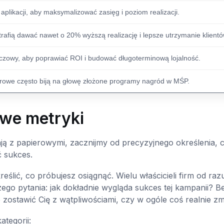
plikacji, aby maksymalizować zasięg i poziom realizacji.
rafią dawać nawet o 20% wyższą realizację i lepsze utrzymanie klientó
uczowy, aby poprawiać ROI i budować długoterminową lojalność.
frowe często biją na głowę złożone programy nagród w MŚP.
iwe metryki
ą z papierowymi, zacznijmy od precyzyjnego określenia, 
ć sukces.
ślić, co próbujesz osiągnąć. Wielu właścicieli firm od raz
zego pytania: jak dokładnie wygląda sukces tej kampanii? Be
ostawić Cię z wątpliwościami, czy w ogóle coś realnie zmi
ategorii: