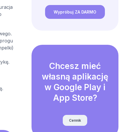
uracja
Wypróbuj ZA DARMO
b
owego.
 progu
pelki)
tykę.
Chcesz mieć
własną aplikację
w Google Play i
ę.
App Store?
Cennik