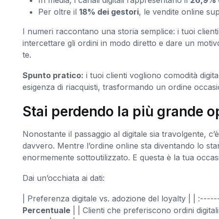
In media, i canali digitali rappresentano il
26,9% d
Per oltre il
18% dei gestori
, le vendite online su
I numeri raccontano una storia semplice: i tuoi clien
intercettare gli ordini in modo diretto e dare un moti
te.
Spunto pratico:
i tuoi clienti vogliono comodità digi
esigenza di riacquisti, trasformando un ordine occasi
Stai perdendo la più grande o
Nonostante il passaggio al digitale sia travolgente, c
davvero. Mentre l’ordine online sta diventando lo s
enormemente sottoutilizzato. E questa è la tua occa
Dai un’occhiata ai dati:
| Preferenza digitale vs. adozione del loyalty | | :------
Percentuale
| | Clienti che preferiscono ordini digita