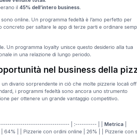
elle vendite totali
.
perano il
45% dell’intero business
.
ti sono online. Un programma fedeltà è l’amo perfetto per
vo concreto per saltare le app di terze parti e ordinare sem
tale. Un programma loyalty unisce questo desiderio alla tua
onale in una relazione di lungo periodo.
pportunità nel business della piz
’è un divario sorprendente in ciò che molte pizzerie locali of
tandard, i programmi fedeltà sono ancora uno strumento
sione per ottenere un grande vantaggio competitivo.
-------------------------------- | :---------- | |
Metrica
|
li | 64% | | Pizzerie con ordini online | 26% | | Pizzerie con 